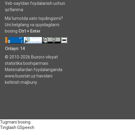
Veb-saytdan foydalanish uchun
qo'llanma
Ma`lumotda xato topdingizmi?
Uni belgilang va quyidagilarni
bosing
Ctrl + Enter
Onlayn: 14
© 2010-2026 Buxoro viloyat
statistika boshqarmasi
Materiallardan foydalanganda
www.buxstat.uz havolani
keltirish majburiy.
Tugmani bosing
Tinglash
GSpeech