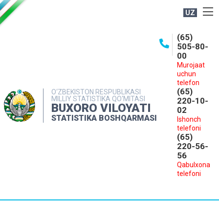
UZ
BOSHQARMA HAQIDA
(65)
505-80-
OCHIQ MA'LUMOTLAR
00
Murojaat
NASHRLAR
uchun
INTERAKTIV XIZMATLAR
telefon
(65)
O‘ZBEKISTON RESPUBLIKASI
MILLIY STATISTIKA QO‘MITASI
MATBUOT XIZMATI
220-10-
BUXORO VILOYATI
02
MUROJAATLAR
STATISTIKA BOSHQARMASI
Ishonch
telefoni
KONTAKTLAR
(65)
220-56-
56
Qabulxona
telefoni