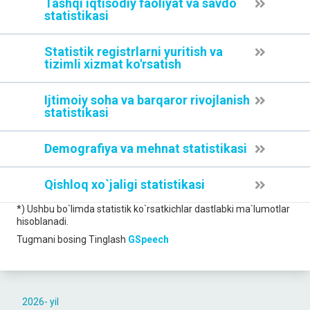
Tashqi iqtisodiy faoliyat va savdo
statistikasi
Statistik registrlarni yuritish va
tizimli xizmat ko'rsatish
Ijtimoiy soha va barqaror rivojlanish
statistikasi
Demografiya va mehnat statistikasi
Qishloq xo`jaligi statistikasi
*) Ushbu bo`limda statistik ko`rsatkichlar dastlabki ma`lumotlar
hisoblanadi.
Tugmani bosing
Tinglash
GSpeech
2026- yil