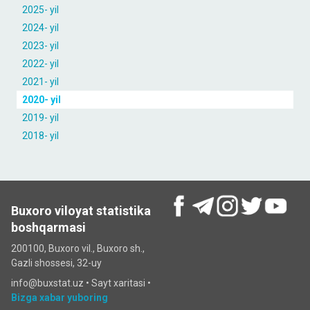
2025- yil
2024- yil
2023- yil
2022- yil
2021- yil
2020- yil
2019- yil
2018- yil
Buxoro viloyat statistika
boshqarmasi
200100, Buxoro vil., Buxoro sh.,
Gazli shossesi, 32-uy
info@buxstat.uz •
Sayt xaritasi
•
Bizga xabar yuboring