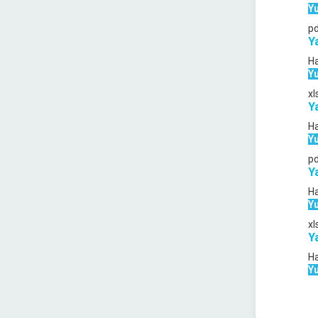
Yu
p
Y
Ha
Yu
xl
Y
Ha
Yu
p
Y
Ha
Yu
xl
Y
Ha
Yu