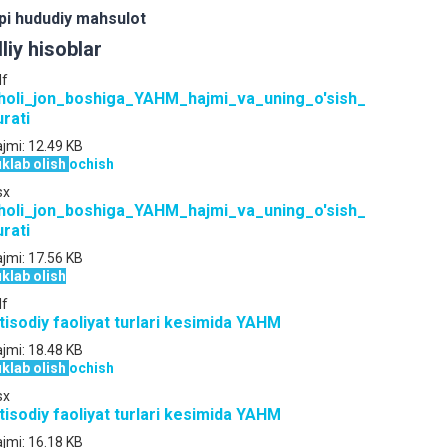
pi hududiy mahsulot
lliy hisoblar
df
holi_jon_boshiga_YAHM_hajmi_va_uning_o'sish_
urati
jmi:
12.49 KB
klab olish
ochish
sx
holi_jon_boshiga_YAHM_hajmi_va_uning_o'sish_
urati
jmi:
17.56 KB
klab olish
df
qtisodiy faoliyat turlari kesimida YAHM
jmi:
18.48 KB
klab olish
ochish
sx
qtisodiy faoliyat turlari kesimida YAHM
jmi:
16.18 KB