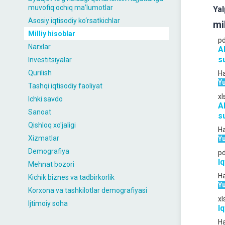
muvofiq ochiq maʼlumotlar
Yal
Asosiy iqtisodiy ko‘rsatkichlar
mi
Milliy hisoblar
p
Narxlar
A
s
Investitsiyalar
Qurilish
Ha
Yu
Tashqi iqtisodiy faoliyat
xl
Ichki savdo
A
Sanoat
s
Qishloq xo'jaligi
Ha
Xizmatlar
Yu
Demografiya
p
I
Mehnat bozori
Ha
Kichik biznes va tadbirkorlik
Yu
Korxona va tashkilotlar demografiyasi
xl
Ijtimoiy soha
I
Ha