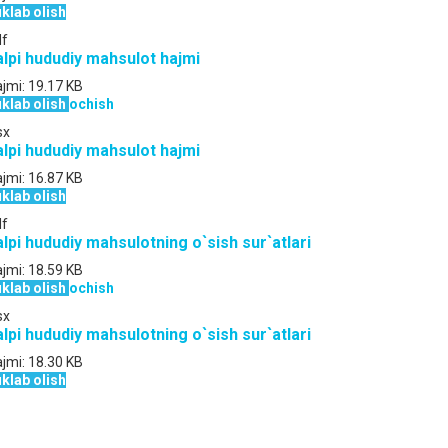
klab olish
df
alpi hududiy mahsulot hajmi
jmi:
19.17 KB
klab olish
ochish
sx
alpi hududiy mahsulot hajmi
jmi:
16.87 KB
klab olish
df
alpi hududiy mahsulotning o`sish sur`atlari
jmi:
18.59 KB
klab olish
ochish
sx
alpi hududiy mahsulotning o`sish sur`atlari
jmi:
18.30 KB
klab olish