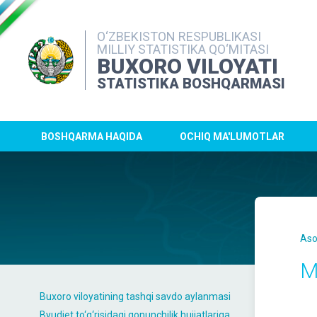
O‘ZBEKISTON RESPUBLIKASI
MILLIY STATISTIKA QO‘MITASI
BUXORO VILOYATI
STATISTIKA BOSHQARMASI
BOSHQARMA HAQIDA
OCHIQ MA'LUMOTLAR
Aso
Mi
Buxoro viloyatining tashqi savdo aylanmasi
Byudjet to‘g‘risidagi qonunchilik hujjatlariga