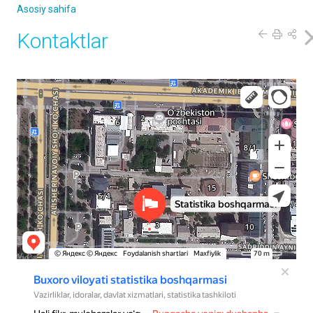
Asosiy sahifa
Kontaktlar
Buxoro viloyati statistika boshqarmasi
Vazirliklar, idoralar, davlat xizmatlari Buxoroda