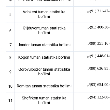
4
(91) 311-47
Vobkent tuman statistika
5
boʻlimi
(91) 400-30
Gʻijduvontuman statistika
6
boʻlimi
(99) 351-16
Jondor tuman statistika boʻlimi
7
(91) 448-01
Kogon tuman statistika boʻlimi
8
(90) 636-95
Qorovulbozor tuman statistika
9
boʻlimi
(93) 654-90
Romitan tuman statistika boʻlimi
10
(94) 122-00
Shofirkon tuman statistika
11
boʻlimi