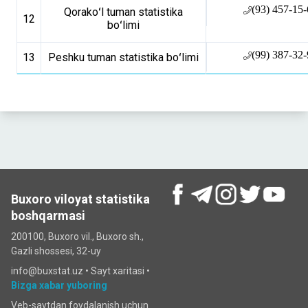
(93) 457-15
Qorakoʻl tuman statistika
12
boʻlimi
(99) 387-32
13
Peshku tuman statistika boʻlimi
Buxoro viloyat statistika
boshqarmasi
200100, Buxoro vil., Buxoro sh.,
Gazli shossesi, 32-uy
info@buxstat.uz •
Sayt xaritasi
•
Bizga xabar yuboring
Veb-saytdan foydalanish uchun