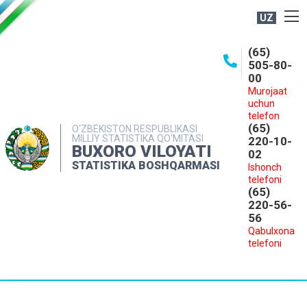
UZ
BOSHQARMA HAQIDA
(65)
505-80-
OCHIQ MA'LUMOTLAR
00
Murojaat
NASHRLAR
uchun
INTERAKTIV XIZMATLAR
telefon
(65)
O‘ZBEKISTON RESPUBLIKASI
MILLIY STATISTIKA QO‘MITASI
MATBUOT XIZMATI
220-10-
BUXORO VILOYATI
02
MUROJAATLAR
STATISTIKA BOSHQARMASI
Ishonch
telefoni
KONTAKTLAR
(65)
220-56-
56
Qabulxona
telefoni