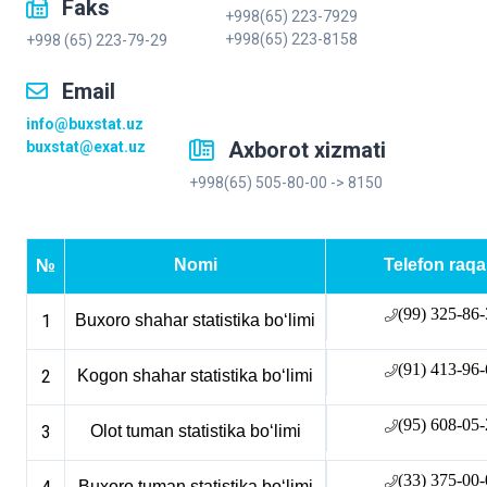
Faks
+998(65) 223-7929
+998(65) 223-8158
+998 (65) 223-79-29
Email
info@buxstat.uz
Axborot xizmati
buxstat@exat.uz
+998(65) 505-80-00 -> 8150
Nomi
Telefon raq
№
(99) 325-86
1
Buxoro shahar statistika boʻlimi
(91) 413-96
2
Kogon shahar statistika boʻlimi
(95) 608-05
3
Olot tuman statistika boʻlimi
(33) 375-00
Buxoro tuman statistika boʻlimi