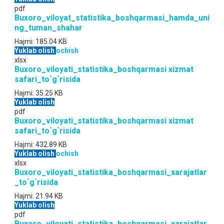
pdf
Buxoro_viloyat_statistika_boshqarmasi_hamda_uni
ng_tuman_shahar
Hajmi:
185.04 KB
Yuklab olish
ochish
xlsx
Buxoro_viloyati_statistika_boshqarmasi xizmat
safari_to`g`risida
Hajmi:
35.25 KB
Yuklab olish
pdf
Buxoro_viloyati_statistika_boshqarmasi xizmat
safari_to`g`risida
Hajmi:
432.89 KB
Yuklab olish
ochish
xlsx
Buxoro_viloyati_statistika_boshqarmasi_xarajatlar
_to`g`risida
Hajmi:
21.94 KB
Yuklab olish
pdf
Buxoro_viloyati_statistika_boshqarmasi_xarajatlar