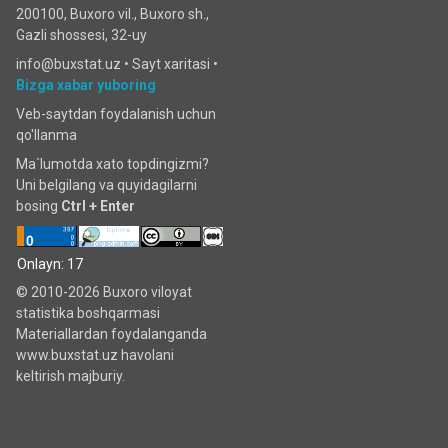
200100, Buxoro vil., Buxoro sh.,
Gazli shossesi, 32-uy
info@buxstat.uz •
Sayt xaritasi
•
Bizga xabar yuboring
Veb-saytdan foydalanish uchun
qo'llanma
Ma`lumotda xato topdingizmi?
Uni belgilang va quyidagilarni
bosing
Ctrl + Enter
Onlayn: 17
© 2010-2026 Buxoro viloyat
statistika boshqarmasi
Materiallardan foydalanganda
www.buxstat.uz havolani
keltirish majburiy.