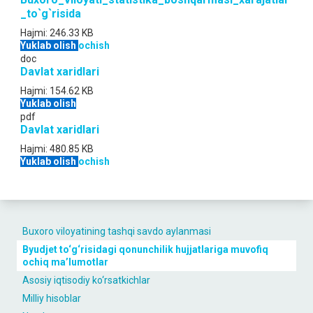
_to`g`risida
Hajmi:
246.33 KB
Yuklab olish
ochish
doc
Davlat xaridlari
Hajmi:
154.62 KB
Yuklab olish
pdf
Davlat xaridlari
Hajmi:
480.85 KB
Yuklab olish
ochish
Buxoro viloyatining tashqi savdo aylanmasi
Byudjet to‘g‘risidagi qonunchilik hujjatlariga muvofiq
ochiq maʼlumotlar
Asosiy iqtisodiy ko‘rsatkichlar
Milliy hisoblar