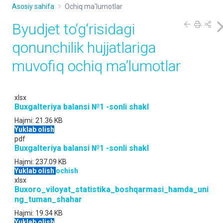
Asosiy sahifa
Ochiq ma'lumotlar
Byudjet to‘g‘risidagi
qonunchilik hujjatlariga
muvofiq ochiq maʼlumotlar
xlsx
Buxgalteriya balansi №1 -sonli shakl
Hajmi:
21.36 KB
Yuklab olish
pdf
Buxgalteriya balansi №1 -sonli shakl
Hajmi:
237.09 KB
Yuklab olish
ochish
xlsx
Buxoro_viloyat_statistika_boshqarmasi_hamda_uni
ng_tuman_shahar
Hajmi:
19.34 KB
Yuklab olish