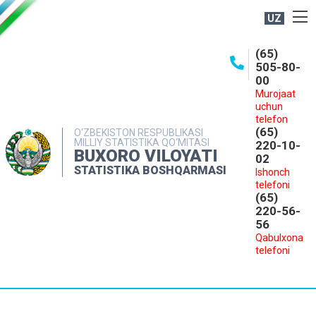
UZ
BOSHQARMA HAQIDA
(65)
505-80-
OCHIQ MA'LUMOTLAR
00
Murojaat
NASHRLAR
uchun
INTERAKTIV XIZMATLAR
telefon
(65)
O‘ZBEKISTON RESPUBLIKASI
MILLIY STATISTIKA QO‘MITASI
MATBUOT XIZMATI
220-10-
BUXORO VILOYATI
02
MUROJAATLAR
STATISTIKA BOSHQARMASI
Ishonch
telefoni
KONTAKTLAR
(65)
220-56-
56
Qabulxona
telefoni