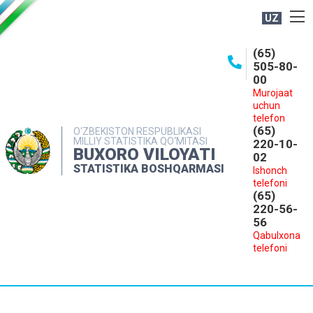
UZ
BOSHQARMA HAQIDA
(65)
505-80-
OCHIQ MA'LUMOTLAR
00
Murojaat
NASHRLAR
uchun
INTERAKTIV XIZMATLAR
telefon
(65)
O‘ZBEKISTON RESPUBLIKASI
MILLIY STATISTIKA QO‘MITASI
MATBUOT XIZMATI
220-10-
BUXORO VILOYATI
02
MUROJAATLAR
STATISTIKA BOSHQARMASI
Ishonch
telefoni
KONTAKTLAR
(65)
220-56-
56
Qabulxona
telefoni