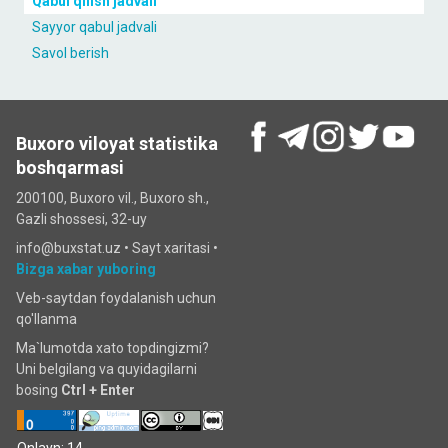
Qabul qilish jadvali
Sayyor qabul jadvali
Savol berish
Buxoro viloyat statistika
boshqarmasi
200100, Buxoro vil., Buxoro sh.,
Gazli shossesi, 32-uy
info@buxstat.uz •
Sayt xaritasi
•
Bizga xabar yuboring
Veb-saytdan foydalanish uchun
qo'llanma
Ma`lumotda xato topdingizmi?
Uni belgilang va quyidagilarni
bosing
Ctrl + Enter