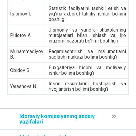
Statistik faoliyatini tashkil etish va
Islomov I.
yig‘ma axborot-tahliliy ishlari bo‘limi
boshlig‘i
Jismoniy va yuridik shaxslarning
Pulotov A.
murojaatlari bilan ishlash va ijro
intizomi nazorati bo‘limi boshlig‘i
Muhammadiyev
Raqamlashtirish va ma'lumotlarni
B.
saqlash markazi bo'limi boshlig‘i
Buxgalteriya hisobi va moliyaviy
Obidov S.
ishlar bo‘limi boshlig‘i
Inson resurslarini boshqarish va
Yarashova N.
rivojlantirish bo'limi boshlig‘i
Idoraviy komissiyaning asosiy
vazifalari