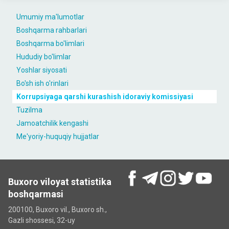
Umumiy ma'lumotlar
Boshqarma rahbarlari
Boshqarma bo'limlari
Hududiy bo'limlar
Yoshlar siyosati
Bo'sh ish o'rinlari
Korrupsiyaga qarshi kurashish idoraviy komissiyasi
Tuzilma
Jamoatchilik kengashi
Me'yoriy-huquqiy hujjatlar
Buxoro viloyat statistika
boshqarmasi
200100, Buxoro vil., Buxoro sh.,
Gazli shossesi, 32-uy