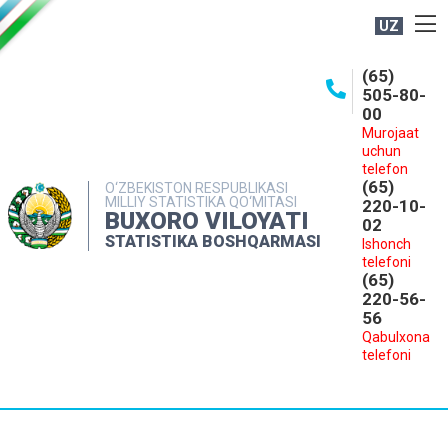
UZ
BOSHQARMA HAQIDA
(65)
505-80-
OCHIQ MA'LUMOTLAR
00
Murojaat
NASHRLAR
uchun
INTERAKTIV XIZMATLAR
telefon
(65)
O‘ZBEKISTON RESPUBLIKASI
MILLIY STATISTIKA QO‘MITASI
MATBUOT XIZMATI
220-10-
BUXORO VILOYATI
02
MUROJAATLAR
STATISTIKA BOSHQARMASI
Ishonch
telefoni
KONTAKTLAR
(65)
220-56-
56
Qabulxona
telefoni