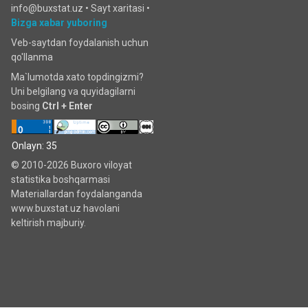
info@buxstat.uz •
Sayt xaritasi
•
Bizga xabar yuboring
Veb-saytdan foydalanish uchun
qo'llanma
Ma`lumotda xato topdingizmi?
Uni belgilang va quyidagilarni
bosing
Ctrl + Enter
Onlayn: 35
© 2010-2026 Buxoro viloyat
statistika boshqarmasi
Materiallardan foydalanganda
www.buxstat.uz havolani
keltirish majburiy.