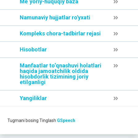
Me`yoriy-huquqiy baza
Namunaviy hujjatlar ro'yxati
Kompleks chora-tadbirlar rejasi
Hisobotlar
Manfaatlar to‘qnashuvi holatlari
haqida jamoatchilik oldida
hisobdorlik tizimining joriy
etilganligi
Yangiliklar
Tugmani bosing
Tinglash
GSpeech