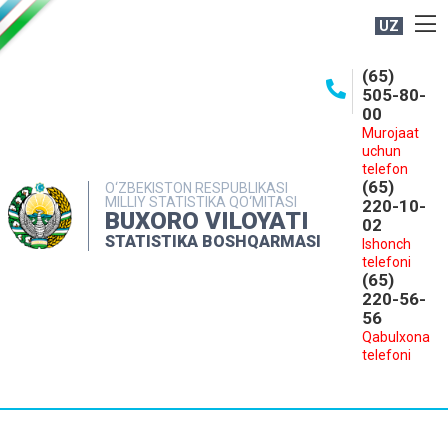
UZ
BOSHQARMA HAQIDA
(65)
505-80-
OCHIQ MA'LUMOTLAR
00
Murojaat
NASHRLAR
uchun
INTERAKTIV XIZMATLAR
telefon
(65)
O‘ZBEKISTON RESPUBLIKASI
MILLIY STATISTIKA QO‘MITASI
MATBUOT XIZMATI
220-10-
BUXORO VILOYATI
02
MUROJAATLAR
STATISTIKA BOSHQARMASI
Ishonch
telefoni
KONTAKTLAR
(65)
220-56-
56
Qabulxona
telefoni