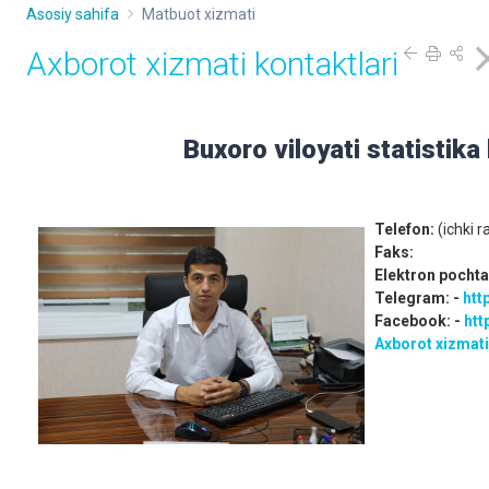
Asosiy sahifa
Matbuot xizmati
Axborot xizmati kontaktlari
Buxoro viloyati statistik
Telefon:
(ichki 
Faks:
Elektron pochta
Telegram: -
htt
Facebook: -
htt
Axborot xizmat