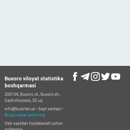
Buxoro viloyat statistika
boshqarmasi
200100, Buxoro vil., Buxoro sh.,
Gazli shossesi, 32-uy
info@buxstat.uz •
Sayt xaritasi
•
Bizga xabar yuboring
Veb-saytdan foydalanish uchun
qo'llanma