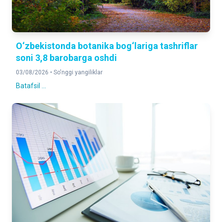
O‘zbekistonda botanika bog‘lariga tashriflar
soni 3,8 barobarga oshdi
03/08/2026 •
So'nggi yangiliklar
Batafsil ...