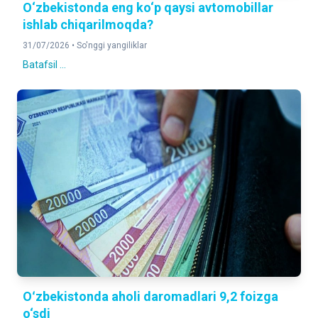
O‘zbekistonda eng ko‘p qaysi avtomobillar
ishlab chiqarilmoqda?
31/07/2026 •
So'nggi yangiliklar
Batafsil ...
Oʻzbekistonda aholi daromadlari 9,2 foizga
o‘sdi