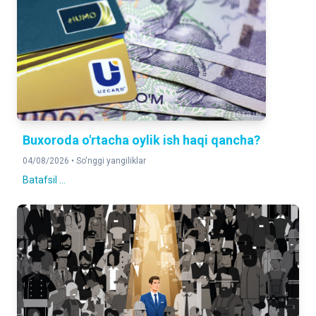
Buxoroda o'rtacha oylik ish haqi qancha?
04/08/2026 •
So'nggi yangiliklar
Batafsil ...