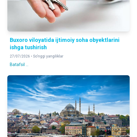
Buxoro viloyatida ijtimoiy soha obyektlarini
ishga tushirish
27/07/2026 •
So'nggi yangiliklar
Batafsil ...