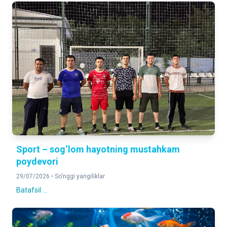
Sport – sog‘lom hayotning mustahkam
poydevori
29/07/2026 •
So'nggi yangiliklar
Batafsil ...