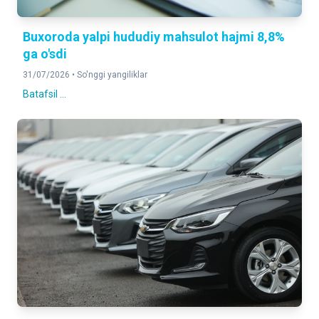
Buxoroda yalpi hududiy mahsulot hajmi 8,8%
ga o'sdi
31/07/2026 •
So'nggi yangiliklar
Batafsil ...