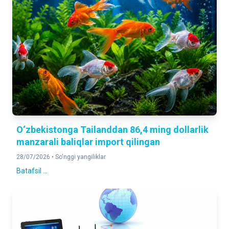
O‘zbekistonga Tailanddan 86,4 ming dollarlik
manzarali baliqlar import qilingan
28/07/2026 •
So'nggi yangiliklar
Batafsil ...