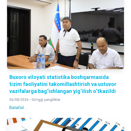
Buxoro viloyati statistika boshqarmasida
tizim faoliyatini takomillashtirish va ustuvor
vazifalarga bag‘ishlangan yig‘ilish o‘tkazildi
06/08/2026 •
So'nggi yangiliklar
Batafsil ...