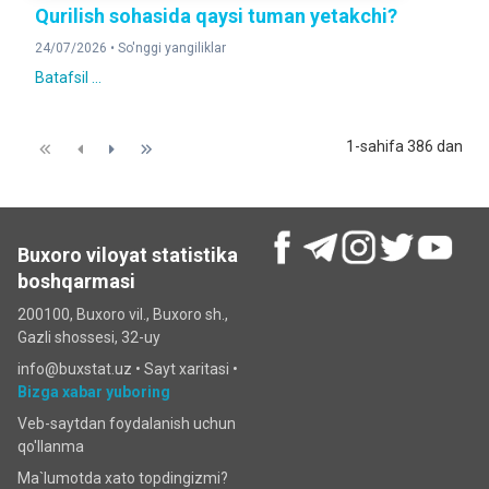
Qurilish sohasida qaysi tuman yetakchi?
24/07/2026 •
So'nggi yangiliklar
Batafsil ...
1-sahifa 386 dan
Buxoro viloyat statistika
boshqarmasi
200100, Buxoro vil., Buxoro sh.,
Gazli shossesi, 32-uy
info@buxstat.uz •
Sayt xaritasi
•
Bizga xabar yuboring
Veb-saytdan foydalanish uchun
qo'llanma
Ma`lumotda xato topdingizmi?