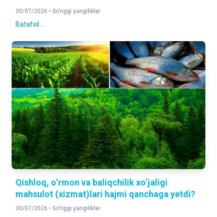
30/07/2026 •
So'nggi yangiliklar
Batafsil ...
Qishloq, o‘rmon va baliqchilik xo‘jaligi
mahsulot (xizmat)lari hajmi qanchaga yetdi?
30/07/2026 •
So'nggi yangiliklar