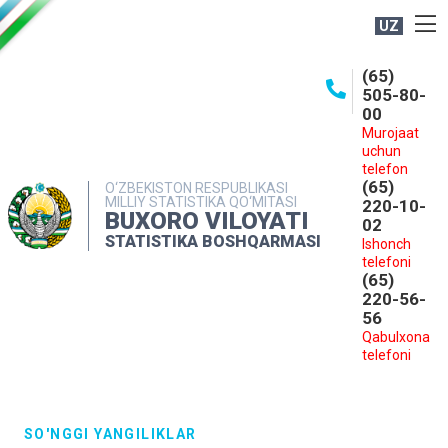
UZ
BOSHQARMA HAQIDA
(65)
505-80-
OCHIQ MA'LUMOTLAR
00
Murojaat
NASHRLAR
uchun
INTERAKTIV XIZMATLAR
telefon
(65)
O‘ZBEKISTON RESPUBLIKASI
MILLIY STATISTIKA QO‘MITASI
MATBUOT XIZMATI
220-10-
BUXORO VILOYATI
02
MUROJAATLAR
STATISTIKA BOSHQARMASI
Ishonch
telefoni
KONTAKTLAR
(65)
220-56-
56
Qabulxona
telefoni
SO'NGGI YANGILIKLAR