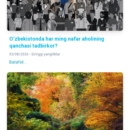
O‘zbekistonda har ming nafar aholining
qanchasi tadbirkor?
03/08/2026 •
So'nggi yangiliklar
Batafsil ...