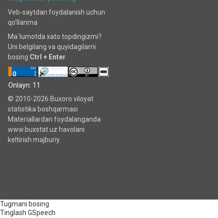
Veb-saytdan foydalanish uchun
qo'llanma
Ma`lumotda xato topdingizmi?
Uni belgilang va quyidagilarni
bosing
Ctrl + Enter
Onlayn: 11
© 2010-2026 Buxoro viloyat
statistika boshqarmasi
Materiallardan foydalanganda
www.buxstat.uz havolani
keltirish majburiy.
Tugmani bosing
Tinglash
GSpeech