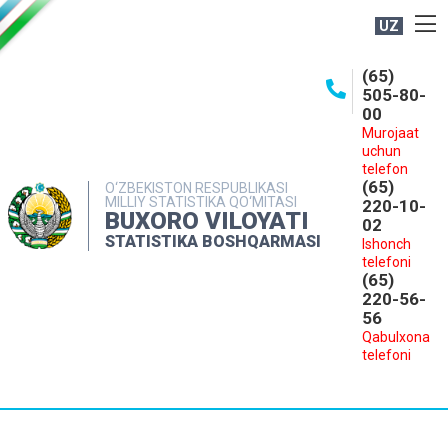
UZ
BOSHQARMA HAQIDA
(65)
505-80-
OCHIQ MA'LUMOTLAR
00
Murojaat
NASHRLAR
uchun
INTERAKTIV XIZMATLAR
telefon
(65)
O‘ZBEKISTON RESPUBLIKASI
MILLIY STATISTIKA QO‘MITASI
MATBUOT XIZMATI
220-10-
BUXORO VILOYATI
02
MUROJAATLAR
STATISTIKA BOSHQARMASI
Ishonch
telefoni
KONTAKTLAR
(65)
220-56-
56
Qabulxona
telefoni