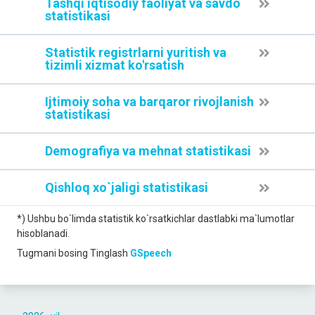
Tashqi iqtisodiy faoliyat va savdo
statistikasi
Statistik registrlarni yuritish va
tizimli xizmat ko'rsatish
Ijtimoiy soha va barqaror rivojlanish
statistikasi
Demografiya va mehnat statistikasi
Qishloq xo`jaligi statistikasi
*) Ushbu bo`limda statistik ko`rsatkichlar dastlabki ma`lumotlar
hisoblanadi.
Tugmani bosing
Tinglash
GSpeech