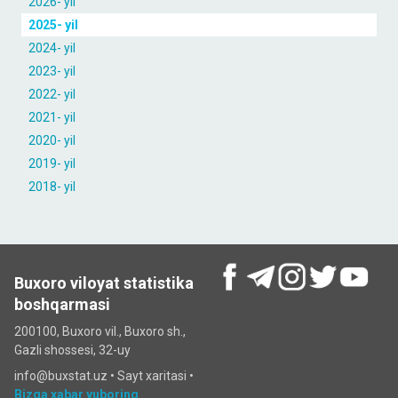
2026- yil
2025- yil
2024- yil
2023- yil
2022- yil
2021- yil
2020- yil
2019- yil
2018- yil
Buxoro viloyat statistika
boshqarmasi
200100, Buxoro vil., Buxoro sh.,
Gazli shossesi, 32-uy
info@buxstat.uz •
Sayt xaritasi
•
Bizga xabar yuboring