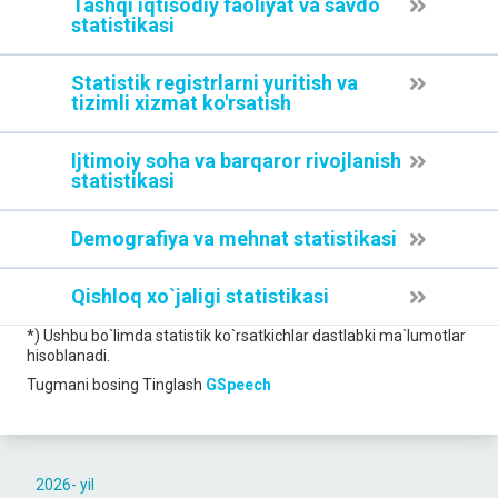
Tashqi iqtisodiy faoliyat va savdo
statistikasi
Statistik registrlarni yuritish va
tizimli xizmat ko'rsatish
Ijtimoiy soha va barqaror rivojlanish
statistikasi
Demografiya va mehnat statistikasi
Qishloq xo`jaligi statistikasi
*) Ushbu bo`limda statistik ko`rsatkichlar dastlabki ma`lumotlar
hisoblanadi.
Tugmani bosing
Tinglash
GSpeech
2026- yil