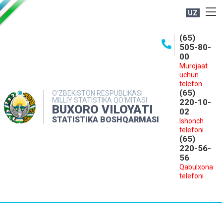
UZ
BOSHQARMA HAQIDA
(65)
505-80-
OCHIQ MA'LUMOTLAR
00
Murojaat
NASHRLAR
uchun
INTERAKTIV XIZMATLAR
telefon
(65)
O‘ZBEKISTON RESPUBLIKASI
MILLIY STATISTIKA QO‘MITASI
MATBUOT XIZMATI
220-10-
BUXORO VILOYATI
02
MUROJAATLAR
STATISTIKA BOSHQARMASI
Ishonch
telefoni
KONTAKTLAR
(65)
220-56-
56
Qabulxona
telefoni