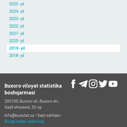
2025- yil
2024- yil
2023- yil
2022- yil
2021- yil
2020- yil
2019- yil
2018- yil
Buxoro viloyat statistika
boshqarmasi
200100, Buxoro vil., Buxoro sh.,
Gazli shossesi, 32-uy
info@buxstat.uz •
Sayt xaritasi
•
Bizga xabar yuboring