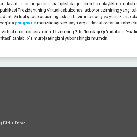
un davlat organlariga murojaat qilishda qo`shimcha qulayliklar yaratish
publikasi Prezidentining Virtual qabulxonasi axborot tizimining yangi talq
zidenti Virtual qabulxonasining axborot tizimi jismoniy va yuridik shaxsla
mog`ida
pm.gov.uz
manzilidagi veb-sayti orqali davlat organlari rahbarl
, Virtual qabulxonasi axborot tizimining 2-bo`limidagi Qo'mitalar ro`yxati
mitasi" tanlab, o`z murоjaatingizni yuborishingiz mumkin.
ng
Ctrl + Enter