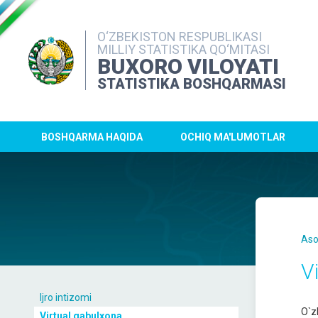
O‘ZBEKISTON RESPUBLIKASI
MILLIY STATISTIKA QO‘MITASI
BUXORO VILOYATI
STATISTIKA BOSHQARMASI
BOSHQARMA HAQIDA
OCHIQ MA'LUMOTLAR
Aso
V
Ijro intizomi
O`z
Virtual qabulxona