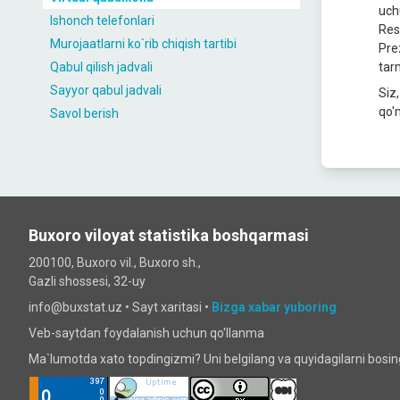
uch
Ishonch telefonlari
Res
Murojaatlarni ko`rib chiqish tartibi
Pre
Qabul qilish jadvali
tar
Sayyor qabul jadvali
Siz
qo'
Savol berish
Buxoro viloyat statistika boshqarmasi
200100, Buxoro vil., Buxoro sh.,
Gazli shossesi, 32-uy
info@buxstat.uz •
Sayt xaritasi
•
Bizga xabar yuboring
Veb-saytdan foydalanish uchun qo'llanma
Ma`lumotda xato topdingizmi? Uni belgilang va quyidagilarni bosi