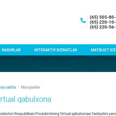
(65) 505-80
(65) 220-10
(65) 220-56
NASHRLAR
INTERAKTIV XIZMATLAR
MATBUOT XIZ
siy sahifa
Murojaatlar
irtual qabulxona
bekiston Respublikasi Prezidentining Virtual qabulxonasi faoliyatini yana