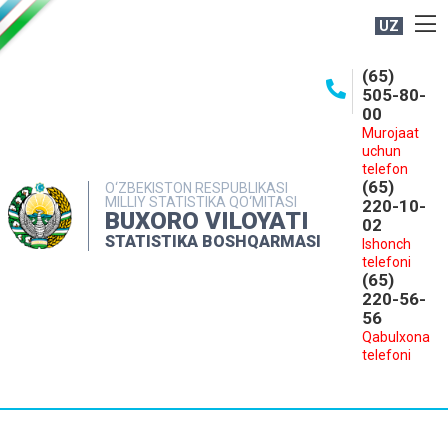
UZ
BOSHQARMA HAQIDA
(65)
505-80-
OCHIQ MA'LUMOTLAR
00
Murojaat
NASHRLAR
uchun
INTERAKTIV XIZMATLAR
telefon
(65)
O‘ZBEKISTON RESPUBLIKASI
MILLIY STATISTIKA QO‘MITASI
MATBUOT XIZMATI
220-10-
BUXORO VILOYATI
02
MUROJAATLAR
STATISTIKA BOSHQARMASI
Ishonch
telefoni
KONTAKTLAR
(65)
220-56-
56
Qabulxona
telefoni