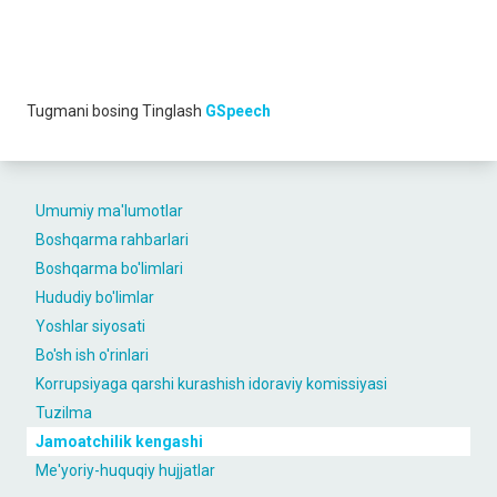
Tugmani bosing
Tinglash
GSpeech
Umumiy ma'lumotlar
Boshqarma rahbarlari
Boshqarma bo'limlari
Hududiy bo'limlar
Yoshlar siyosati
Bo'sh ish o'rinlari
Korrupsiyaga qarshi kurashish idoraviy komissiyasi
Tuzilma
Jamoatchilik kengashi
Me'yoriy-huquqiy hujjatlar