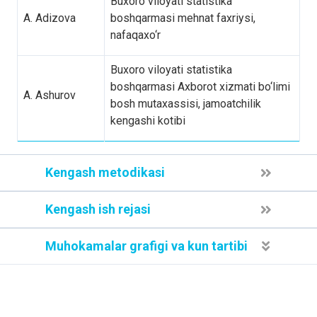
Buxoro viloyati statistika
A. Adizova
boshqarmasi mehnat faxriysi,
nafaqaxo‘r
Buxoro viloyati statistika
boshqarmasi Axborot xizmati bo‘limi
A. Ashurov
bosh mutaxassisi, jamoatchilik
kengashi kotibi
Kengash metodikasi
Kengash ish rejasi
Muhokamalar grafigi va kun tartibi