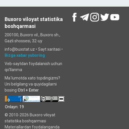
Buxoro viloyat statistika
boshqarmasi
200100, Buxoro vil., Buxoro sh.,
Gazli shossesi, 32-uy
info@buxstat.uz •
Sayt xaritasi
•
Bizga xabar yuboring
Veb-saytdan foydalanish uchun
qo'llanma
Ma`lumotda xato topdingizmi?
Uni belgilang va quyidagilarni
bosing
Ctrl + Enter
Onlayn: 19
© 2010-2026 Buxoro viloyat
statistika boshqarmasi
Materiallardan foydalanganda