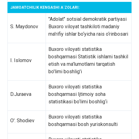
JAMOATCHILIK KENGASHI A`ZOLARI:
"Adolat" sotsial demokratik partiyasi
S. Maydonov
Buxoro viloyat tashkiloti madaniy
ma'rifiy ishlar bo‘yicha rais o‘rinbosari
Buxoro viloyati statistika
boshqarmasi Statistik ishlarni tashkil
I. Islomov
etish va ma'lumotlarni tarqatish
bo'limi boshlig'i
Buxoro viloyati statistika
D.Juraeva
boshqarmasi Ijtimoiy soha
statistikasi bo‘limi boshlig‘i
Buxoro viloyati statistika
O'. Shodiev
boshqarmasi bosh yuriskonsulti