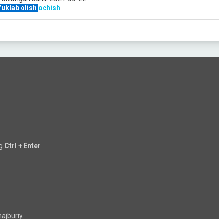
Yuklab olish
ochish
ng
Ctrl + Enter
ajburiy.