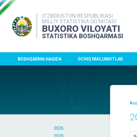
O‘ZBEKISTON RESPUBLIKASI
MILLIY STATISTIKA QO‘MITASI
BUXORO VILOYATI
STATISTIKA BOSHQARMASI
BOSHQARMA HAQIDA
OCHIQ MA'LUMOTLAR
Aso
2
2026
2025
Y