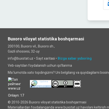
Buxoro viloyat statistika boshqarmasi
200100, Buxoro vil., Buxoro sh.,
Gazli shossesi, 32-uy
info@buxstat.uz •
Sayt xaritasi
•
Bizga xabar yuboring
Veb-saytdan foydalanish uchun qo'llanma
Ma`lumotda xato topdingizmi? Uni belgilang va quyidagilarni bosi
Onlayn: 17
© 2010-2026 Buxoro viloyat statistika boshqarmasi
Materiallardan foydalanganda www.buxstat.uz havolani keltirish m