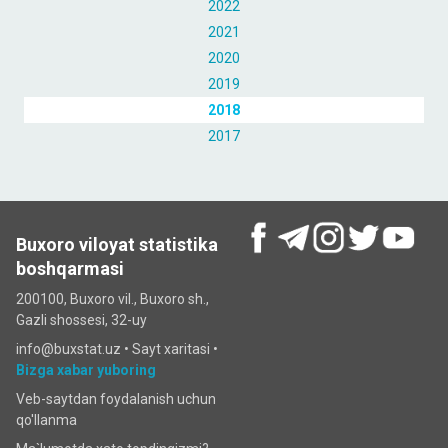
2022
2021
2020
2019
2018
2017
Buxoro viloyat statistika
boshqarmasi
200100, Buxoro vil., Buxoro sh.,
Gazli shossesi, 32-uy
info@buxstat.uz •
Sayt xaritasi
•
Bizga xabar yuboring
Veb-saytdan foydalanish uchun
qo'llanma