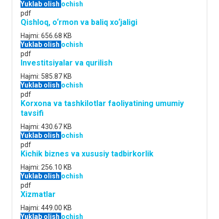
Yuklab olish
ochish
pdf
Qishloq, o‘rmon va baliq xo‘jaligi
Hajmi:
656.68 KB
Yuklab olish
ochish
pdf
Investitsiyalar va qurilish
Hajmi:
585.87 KB
Yuklab olish
ochish
pdf
Korxona va tashkilotlar faoliyatining umumiy
tavsifi
Hajmi:
430.67 KB
Yuklab olish
ochish
pdf
Kichik biznes va xususiy tadbirkorlik
Hajmi:
256.10 KB
Yuklab olish
ochish
pdf
Xizmatlar
Hajmi:
449.00 KB
Yuklab olish
ochish