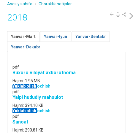
Asosiy sahifa
Choraklik natijalar
2018
Yanvar-Mart
Yanvar-Iyun
Yanvar-Sentabr
Yanvar-Dekabr
pdf
Buxoro viloyat axborotnoma
Hajmi:
1.95 MB
Yuklab olish
ochish
pdf
Yalpi hududiy mahsulot
Hajmi:
394.10 KB
Yuklab olish
ochish
pdf
Sanoat
Hajmi:
290.81 KB