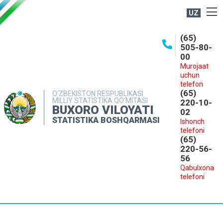
UZ
BOSHQARMA HAQIDA
(65)
505-80-
OCHIQ MA'LUMOTLAR
00
Murojaat
NASHRLAR
uchun
INTERAKTIV XIZMATLAR
telefon
(65)
O‘ZBEKISTON RESPUBLIKASI
MILLIY STATISTIKA QO‘MITASI
MATBUOT XIZMATI
220-10-
BUXORO VILOYATI
02
MUROJAATLAR
STATISTIKA BOSHQARMASI
Ishonch
telefoni
KONTAKTLAR
(65)
220-56-
56
Qabulxona
telefoni