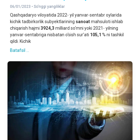
06/01/2023 •
So'nggi yangiliklar
Qashqadaryo viloyatida 2022- yil yanvar-sentabr oylarida
kichik tadbirkorlik subyektlarining
sanoat
mahsuloti ishlab
chiqarish hajmi
3924,3
milliard so‘mni yoki 2021- yilning
yanvar-sentabriga nisbatan o‘sish sur’ati
105,1
% ni tashkil
qildi. Kichik
Batafsil ...