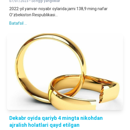
07/01/2023 •
So'nggi yangiliklar
2022-yil yanvar-noyabr oylarida jami 138,9 ming nafar
Oʻzbekiston Respublikasi...
Batafsil ...
Dekabr oyida qariyb 4 mingta nikohdan
ajralish holatlari qayd etilgan