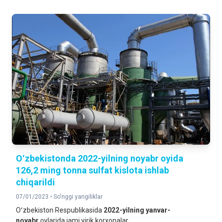
Oʻzbekistonda 2022-yilning noyabr oyida
126,2 ming tonna sulfat kislota ishlab
chiqarildi
07/01/2023 •
So'nggi yangiliklar
Oʻzbekiston Respublikasida
2022-yilning
yanvar-
noyabr
oylarida jami yirik korxonalar...