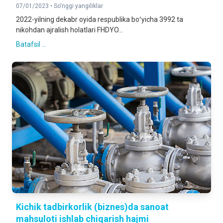
07/01/2023 •
So'nggi yangiliklar
2022-yilning dekabr oyida respublika boʻyicha 3992 ta
nikohdan ajralish holatlari FHDYO...
Batafsil ...
Kichik tadbirkorlik (biznes)da sanoat
mahsuloti ishlab chiqarish hajmi