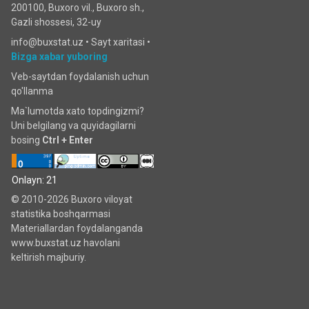
200100, Buxoro vil., Buxoro sh.,
Gazli shossesi, 32-uy
info@buxstat.uz •
Sayt xaritasi
•
Bizga xabar yuboring
Veb-saytdan foydalanish uchun
qo'llanma
Ma`lumotda xato topdingizmi?
Uni belgilang va quyidagilarni
bosing
Ctrl + Enter
Onlayn: 21
© 2010-2026 Buxoro viloyat
statistika boshqarmasi
Materiallardan foydalanganda
www.buxstat.uz havolani
keltirish majburiy.