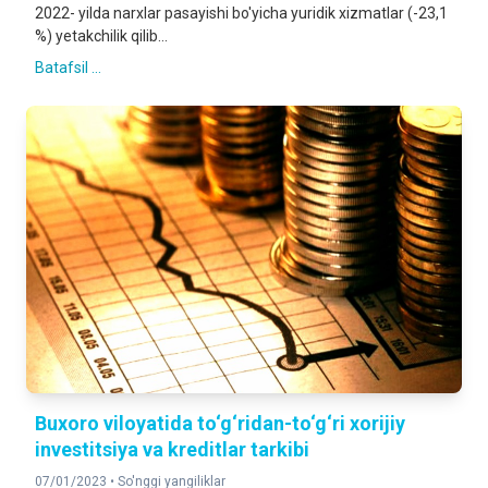
2022- yilda narxlar pasayishi bo'yicha yuridik xizmatlar (-23,1
%) yetakchilik qilib...
Batafsil ...
Buxoro viloyatida to‘g‘ridan-to‘g‘ri xorijiy
investitsiya va kreditlar tarkibi
07/01/2023 •
So'nggi yangiliklar