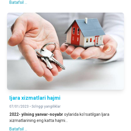
Batafsil ...
Ijara xizmatlari hajmi
07/01/2023 •
So'nggi yangiliklar
2022- yil
ning
yanvar-noyabr
oylarida ko‘rsatilgan Ijara
xizmatlarining eng katta hajmi...
Batafsil ...