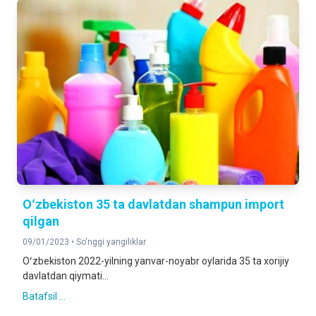
Oʻzbekiston 35 ta davlatdan shampun import
qilgan
09/01/2023 •
So'nggi yangiliklar
Oʻzbekiston 2022-yilning yanvar-noyabr oylarida 35 ta xorijiy
davlatdan qiymati...
Batafsil ...