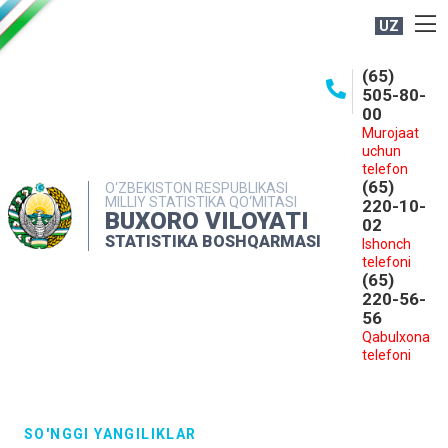
UZ
BOSHQARMA HAQIDA
(65)
505-80-
OCHIQ MA'LUMOTLAR
00
Murojaat
NASHRLAR
uchun
INTERAKTIV XIZMATLAR
telefon
(65)
O‘ZBEKISTON RESPUBLIKASI
MILLIY STATISTIKA QO‘MITASI
MATBUOT XIZMATI
220-10-
BUXORO VILOYATI
02
MUROJAATLAR
STATISTIKA BOSHQARMASI
Ishonch
telefoni
KONTAKTLAR
(65)
220-56-
56
Qabulxona
telefoni
SO'NGGI YANGILIKLAR