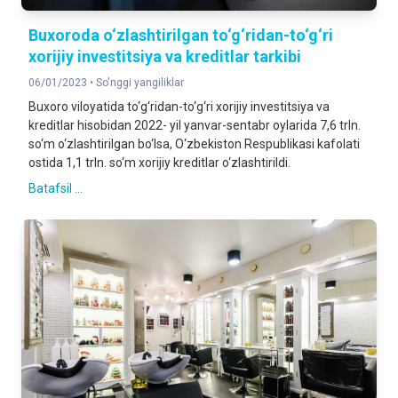
Buxoroda o‘zlashtirilgan to‘g‘ridan-to‘g‘ri
xorijiy investitsiya va kreditlar tarkibi
06/01/2023 •
So'nggi yangiliklar
Buxoro viloyatida to‘g‘ridan-to‘g‘ri xorijiy investitsiya va
kreditlar hisobidan 2022- yil yanvar-sentabr oylarida 7,6 trln.
so‘m o‘zlashtirilgan bo‘lsa, O‘zbekiston Respublikasi kafolati
ostida 1,1 trln. so‘m xorijiy kreditlar o‘zlashtirildi.
Batafsil ...