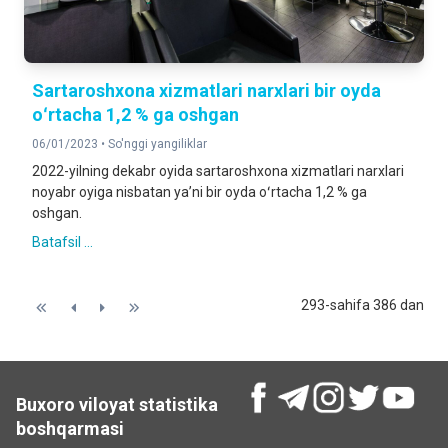
Sartaroshxona xizmatlari narxlari bir oyda
oʻrtacha 1,2 % ga oshgan
06/01/2023 •
So'nggi yangiliklar
2022-yilning dekabr oyida sartaroshxona xizmatlari narxlari
noyabr oyiga nisbatan yaʼni bir oyda oʻrtacha 1,2 % ga
oshgan.
Batafsil ...
293-sahifa 386 dan
Buxoro viloyat statistika
boshqarmasi