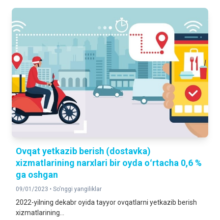
Ovqat yetkazib berish (dostavka)
xizmatlarining narxlari bir oyda oʻrtacha 0,6 %
ga oshgan
09/01/2023 •
So'nggi yangiliklar
2022-yilning dekabr oyida tayyor ovqatlarni yetkazib berish
xizmatlarining...