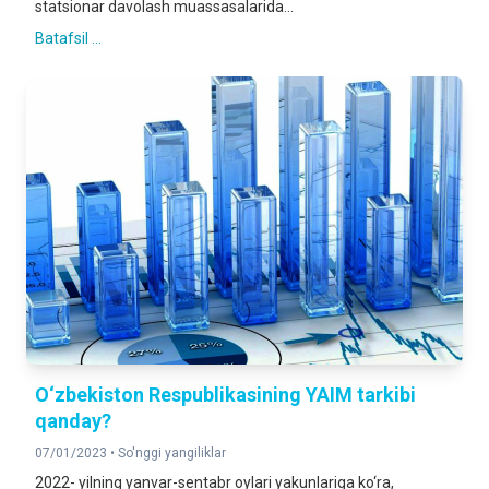
statsionar davolash muassasalarida...
Batafsil ...
O‘zbekiston Respublikasining YAIM tarkibi
qanday?
07/01/2023 •
So'nggi yangiliklar
2022- yilning yanvar-sentabr oylari yakunlariga ko‘ra,