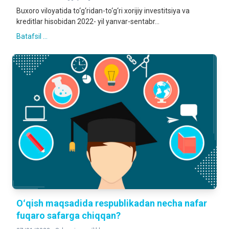
Buxoro viloyatida to‘g‘ridan-to‘g‘ri xorijiy investitsiya va
kreditlar hisobidan 2022- yil yanvar-sentabr...
Batafsil ...
Oʻqish maqsadida respublikadan necha nafar
fuqaro safarga chiqqan?