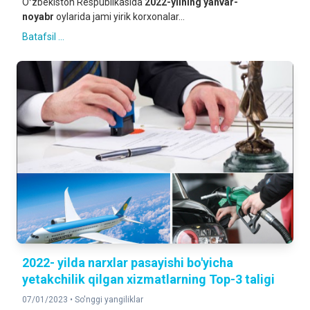
Oʻzbekiston Respublikasida
2022-yilning
yanvar-
noyabr
oylarida jami yirik korxonalar...
Batafsil ...
2022- yilda narxlar pasayishi bo'yicha
yetakchilik qilgan xizmatlarning Top-3 taligi
07/01/2023 •
So'nggi yangiliklar