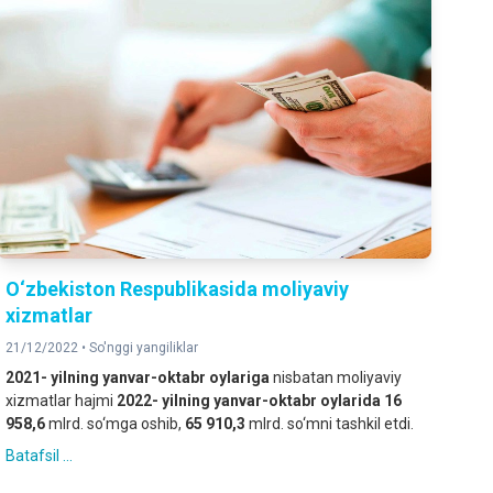
O‘zbekiston Respublikasida moliyaviy
xizmatlar
21/12/2022 •
So'nggi yangiliklar
2021- yilning yanvar-oktabr oylariga
nisbatan moliyaviy
xizmatlar hajmi
2022- yilning yanvar-oktabr oylarida
16
958,6
mlrd. so‘mga oshib,
65 910,3
mlrd. so‘mni tashkil etdi.
Batafsil ...