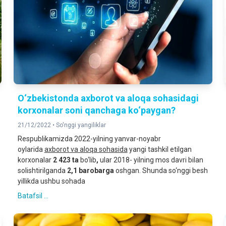
O‘zbekistonda axborot va aloqa sohasidagi
korxonalar soni qanchaga ko‘paygan?
21/12/2022 •
So'nggi yangiliklar
Respublikamizda 2022-yilning yanvar-noyabr
oylarida
axborot va aloqa sohasida
yangi tashkil etilgan
korxonalar
2 423 ta
bo‘lib
,
ular 2018- yilning mos davri bilan
solishtirilganda
2,1
barobarga
oshgan. Shunda so‘nggi besh
yillikda ushbu sohada
Batafsil ...