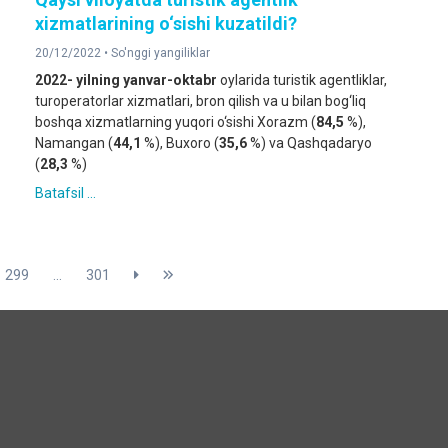
xizmatlarining o‘sishi kuzatildi?
20/12/2022 •
So'nggi yangiliklar
2022- yilning yanvar-oktabr
oylarida turistik agentliklar,
turoperatorlar xizmatlari, bron qilish va u bilan bog‘liq
boshqa xizmatlarning yuqori o‘sishi Xorazm (
84,5
%),
Namangan (
44,1
%), Buxoro (
35,6
%) va Qashqadaryo
(
28,3
%)
Batafsil ...
299
...
301