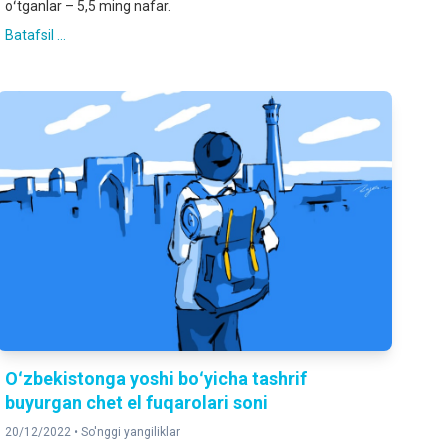
oʻtganlar – 5,5 ming nafar.
Batafsil ...
Oʻzbekistonga yoshi boʻyicha tashrif
buyurgan chet el fuqarolari soni
20/12/2022 •
So'nggi yangiliklar