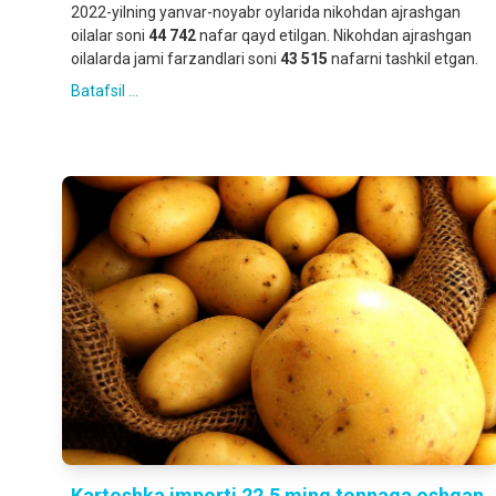
2022-yilning yanvar-noyabr oylarida nikohdan ajrashgan
oilalar soni
44 742
nafar qayd etilgan. Nikohdan ajrashgan
oilalarda jami farzandlari soni
43 515
nafarni tashkil etgan.
Batafsil ...
Kartoshka importi 22,5 ming tonnaga oshgan