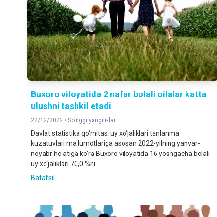
Buxoro viloyatida 2 nafar bolali oilalar katta
ulushni tashkil etadi
22/12/2022 •
So'nggi yangiliklar
Davlat statistika qo‘mitasi uy xo‘jaliklari tanlanma
kuzatuvlari ma’lumotlariga asosan 2022-yilning yanvar-
noyabr holatiga ko‘ra Buxoro viloyatida 16 yoshgacha bolali
uy xo‘jaliklari 70,0 %ni
Batafsil ...