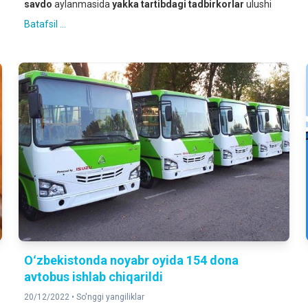
savdo
aylanmasida
yakka tartibdagi tadbirkorlar
ulushi
Batafsil ...
Oʻzbekistonda noyabr oyida 154 dona
avtobus ishlab chiqarildi
20/12/2022 •
So'nggi yangiliklar