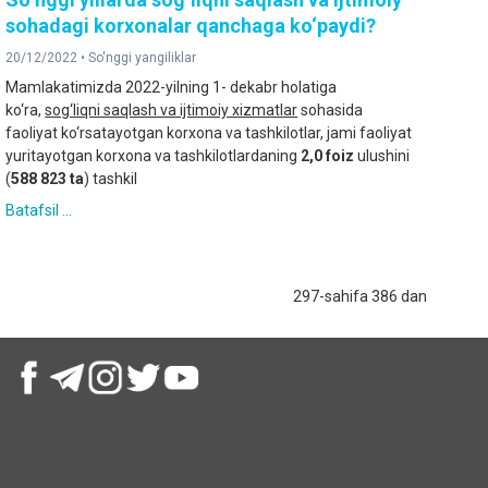
sohadagi korxonalar qanchaga ko‘paydi?
20/12/2022 •
So'nggi yangiliklar
Mamlakatimizda 2022-yilning 1- dekabr holatiga
ko‘ra,
sog‘liqni saqlash va ijtimoiy xizmatlar
sohasida
faoliyat ko‘rsatayotgan korxona va tashkilotlar, jami faoliyat
yuritayotgan korxona va tashkilotlardaning
2,0
foiz
ulushini
(
588 823 ta
) tashkil
Batafsil ...
297-sahifa 386 dan