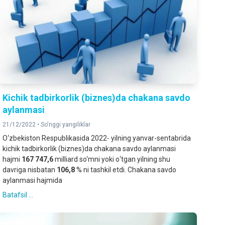
Kichik tadbirkorlik (biznes)da сhakana savdo
aylanmasi
21/12/2022 •
So'nggi yangiliklar
O‘zbekiston Respublikasida 2022- yilning yanvar-sentabrida
kichik tadbirkorlik (biznes)da сhakana savdo aylanmasi
hajmi
167 747,6
milliard so‘mni yoki о‘tgan yilning shu
davriga nisbatan
106,8
% ni tashkil etdi. Сhakana savdo
aylanmasi hajmida
Batafsil ...