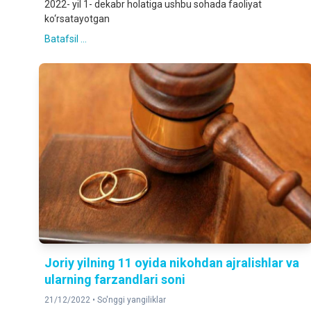
2022- yil 1- dekabr holatiga ushbu sohada faoliyat
ko‘rsatayotgan
Batafsil ...
Joriy yilning 11 oyida nikohdan ajralishlar va
ularning farzandlari soni
21/12/2022 •
So'nggi yangiliklar