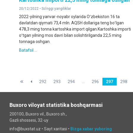
20/12/2022 •
So'nggi yangiliklar
2022-yilning yanvar-noyabr oylarida Oʻzbekiston 16 ta
davlatdan qiymati 73,4 mln. AQSH dollariga teng boʻlgan
478,3 ming tonna kartoshka import qilgan.Kartoshka importi
oʻtgan yilning mos davri bilan solishtirilganda 22,5 ming
tonnaga oshgan.
Batafsil ...
292
293
294
...
296
297
298
Buxoro viloyat statistika boshqarmasi
200100, Buxoro vil., Buxoro sh.,
Gazli shossesi, 32-uy
info@buxstat.uz •
Sayt xaritasi
•
Bizga xabar yuboring