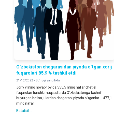
Oʻzbekiston chegarasidan piyoda oʻtgan xorij
fuqarolari 85,9 % tashkil etdi
21/12/2022 •
So'nggi yangiliklar
Joriy yilning noyabr oyida 555,5 ming nafar chet el
fuqarolari turistik maqsadlarda Oʻzbekistonga tashrif
buyurgan boʻlsa, ulardan chegarani piyoda oʻtganlar – 477,1
ming nafar.
Batafsil ...