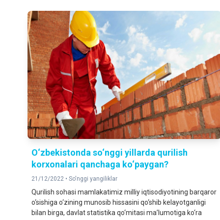
O‘zbekistonda so‘nggi yillarda qurilish
korxonalari qanchaga ko‘paygan?
21/12/2022 •
So'nggi yangiliklar
Qurilish sohasi mamlakatimiz milliy iqtisodiyotining barqaror
o‘sishiga o‘zining munosib hissasini qo‘shib kelayotganligi
bilan birga, davlat statistika qo‘mitasi ma’lumotiga ko‘ra