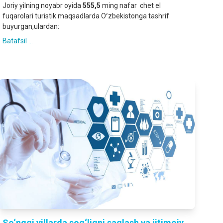
Joriy yilning noyabr oyida
555,5
ming nafar chet el
fuqarolari turistik maqsadlarda Oʻzbekistonga tashrif
buyurgan,ulardan:
Batafsil ...
So‘nggi yillarda sog‘liqni saqlash va ijtimoiy