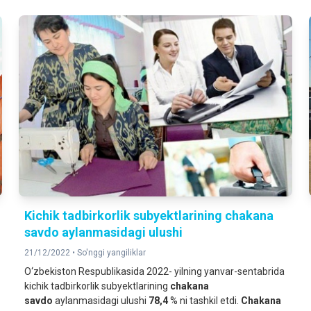
Kichik tadbirkorlik subyektlarining сhakana
savdo aylanmasidagi ulushi
21/12/2022 •
So'nggi yangiliklar
O‘zbekiston Respublikasida 2022- yilning yanvar-sentabrida
kichik tadbirkorlik subyektlarining
с
hakana
savdo
aylanmasidagi ulushi
78,4
% ni tashkil etdi.
С
hakana