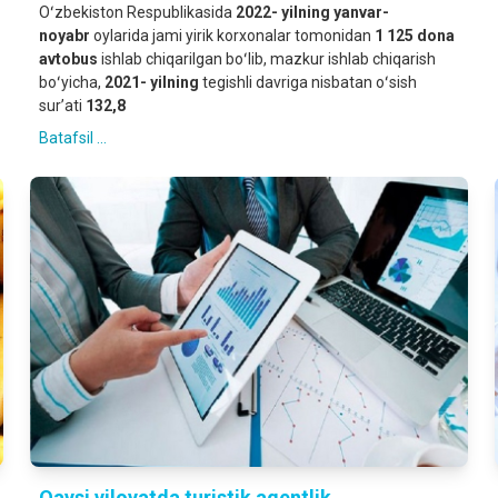
Oʻzbekiston Respublikasida
2022- yilning
yanvar-
noyabr
oylarida jami yirik korxonalar tomonidan
1 125 dona
avtobus
ishlab chiqarilgan boʻlib, mazkur ishlab chiqarish
boʻyicha,
2021- yilning
tegishli davriga nisbatan oʻsish
surʼati
132,8
Batafsil ...
Qaysi viloyatda turistik agentlik