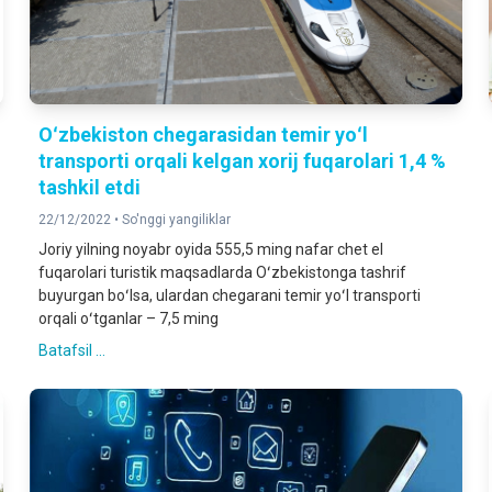
Oʻzbekiston chegarasidan temir yoʻl
transporti orqali kelgan xorij fuqarolari 1,4 %
tashkil etdi
22/12/2022 •
So'nggi yangiliklar
Joriy yilning noyabr oyida 555,5 ming nafar chet el
fuqarolari turistik maqsadlarda Oʻzbekistonga tashrif
buyurgan boʻlsa, ulardan chegarani temir yoʻl transporti
orqali oʻtganlar – 7,5 ming
Batafsil ...