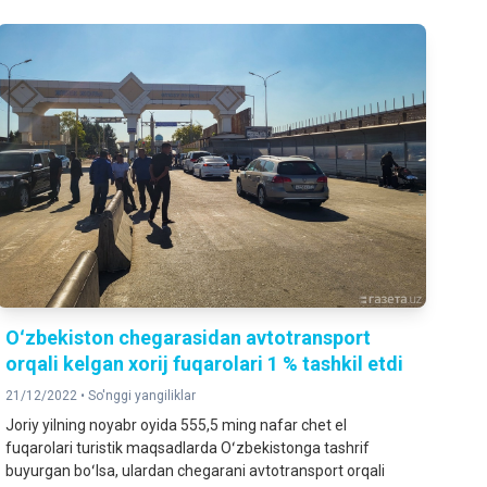
Oʻzbekiston chegarasidan avtotransport
orqali kelgan xorij fuqarolari 1 % tashkil etdi
21/12/2022 •
So'nggi yangiliklar
Joriy yilning noyabr oyida 555,5 ming nafar chet el
fuqarolari turistik maqsadlarda Oʻzbekistonga tashrif
buyurgan boʻlsa, ulardan chegarani avtotransport orqali