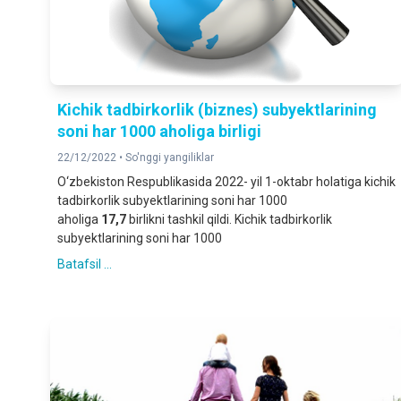
Kichik tadbirkorlik (biznes) subyektlarining
soni har 1000 aholiga birligi
22/12/2022 •
So'nggi yangiliklar
O‘zbekiston Respublikasida 2022- yil 1-oktabr holatiga kichik
tadbirkorlik subyektlarining soni har 1000
aholiga
1
7
,
7
birlikni tashkil qildi. Kichik tadbirkorlik
subyektlarining soni har 1000
Batafsil ...