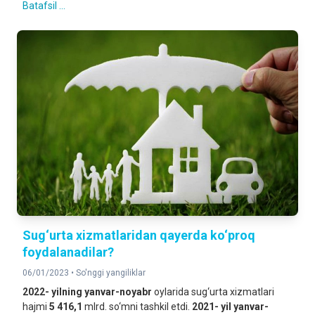
Batafsil ...
Sug‘urta xizmatlaridan qayerda ko‘proq
foydalanadilar?
06/01/2023 •
So'nggi yangiliklar
2022- yilning yanvar-
noyabr
oylarida sug‘urta xizmatlari
hajmi
5 416,1
mlrd. so‘mni tashkil etdi.
2021- yil yanvar-