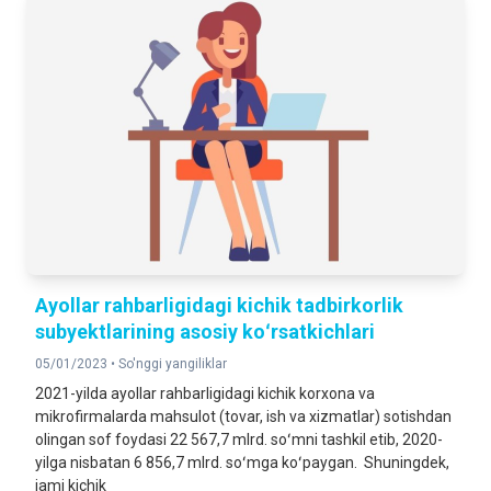
Ayollar rahbarligidagi kichik tadbirkorlik
subyektlarining asosiy koʻrsatkichlari
05/01/2023 •
So'nggi yangiliklar
2021-yilda ayollar rahbarligidagi kichik korxona va
mikrofirmalarda mahsulot (tovar, ish va xizmatlar) sotishdan
olingan sof foydasi 22 567,7 mlrd. soʻmni tashkil etib, 2020-
yilga nisbatan 6 856,7 mlrd. soʻmga koʻpaygan. Shuningdek,
jami kichik