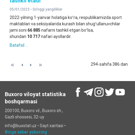
tashkil etadi
05/01/2023 •
So'nggi yangiliklar
2022-yilning 1-yanvar holatiga koʻra, respublikamizda sport
maktablari va seksiyalarida kurash bilan shugʻullanuvchilar
jami soni
66 885
nafarni tashkil etgan boʻlsa,
shundan
10 717
nafari ayollardir.
Batafsil ...
294-sahifa 386 dan
Buxoro viloyat statistika
boshqarmasi
200100, Buxoro vil., Buxoro sh.,
Gazli shossesi, 32-uy
info@buxstat.uz •
Sayt xaritasi
•
Bizga xabar yuboring