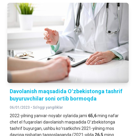
Davolanish maqsadida Oʻzbekistonga tashrif
buyuruvchilar soni ortib bormoqda
06/01/2023 •
So'nggi yangiliklar
2022-yilning yanvar-noyabr oylarida jami
65,6
ming nafar
chet el fuqarolari davolanish maqsadida Oʻzbekistonga
tashrif buyurgan, ushbu koʻrsatkichni 2021-yilning mos
davriga nisbatan taqqoslaganda (2021-yilda
26,5
ming