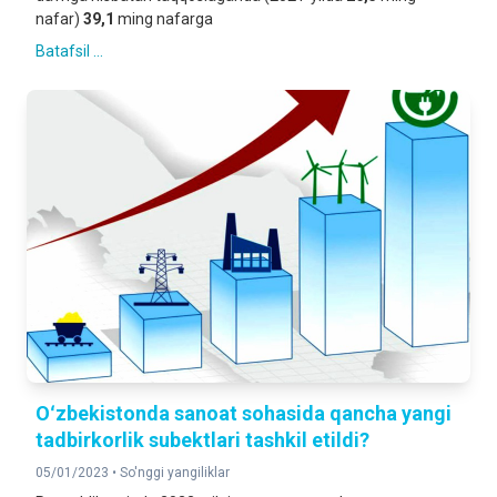
nafar)
39,1
ming nafarga
Batafsil ...
Oʻzbekistonda sanoat sohasida qancha yangi
tadbirkorlik subektlari tashkil etildi?
05/01/2023 •
So'nggi yangiliklar