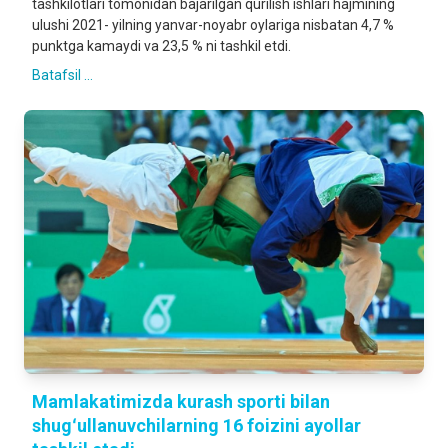
tashkilotlari tomonidan bajarilgan qurilish ishlari hajmining
ulushi 2021- yilning yanvar-noyabr oylariga nisbatan 4,7 %
punktga kamaydi va 23,5 % ni tashkil etdi.
Batafsil ...
Mamlakatimizda kurash sporti bilan
shugʻullanuvchilarning 16 foizini ayollar