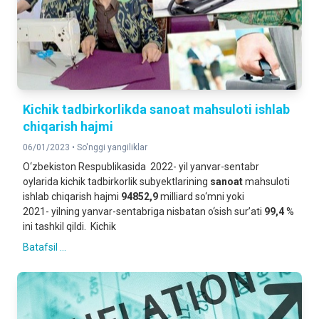
Kichik tadbirkorlikda sanoat mahsuloti ishlab
chiqarish hajmi
06/01/2023 •
So'nggi yangiliklar
O‘zbekiston Respublikasida 2022- yil yanvar-sentabr
oylarida kichik tadbirkorlik subyektlarining
sanoat
mahsuloti
ishlab chiqarish hajmi
94852,9
milliard so‘mni yoki
2021- yilning yanvar-sentabriga nisbatan o‘sish sur’ati
99
,
4
%
ini tashkil qildi. Kichik
Batafsil ...