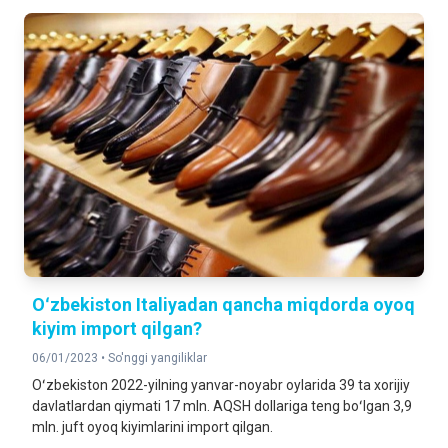
Oʻzbekiston Italiyadan qancha miqdorda oyoq
kiyim import qilgan?
06/01/2023 •
So'nggi yangiliklar
Oʻzbekiston 2022-yilning yanvar-noyabr oylarida 39 ta xorijiy
davlatlardan qiymati 17 mln. AQSH dollariga teng boʻlgan 3,9
mln. juft oyoq kiyimlarini import qilgan.