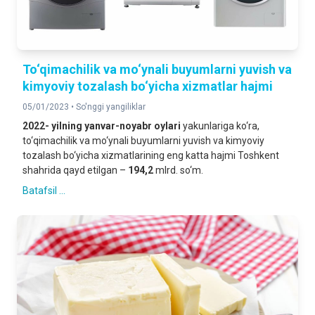
To‘qimachilik va mo‘ynali buyumlarni yuvish va
kimyoviy tozalash bo‘yicha xizmatlar hajmi
05/01/2023 •
So'nggi yangiliklar
2022- yilning yanvar-noyabr oylari
yakunlariga ko‘ra,
to‘qimachilik va mo‘ynali buyumlarni yuvish va kimyoviy
tozalash bo‘yicha xizmatlarining eng katta hajmi Toshkent
shahrida qayd etilgan –
194,2
mlrd. so‘m.
Batafsil ...