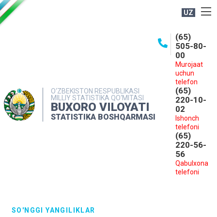
UZ
BOSHQARMA HAQIDA
(65)
505-80-
OCHIQ MA'LUMOTLAR
00
Murojaat
NASHRLAR
uchun
INTERAKTIV XIZMATLAR
telefon
(65)
O‘ZBEKISTON RESPUBLIKASI
MILLIY STATISTIKA QO‘MITASI
MATBUOT XIZMATI
220-10-
BUXORO VILOYATI
02
MUROJAATLAR
STATISTIKA BOSHQARMASI
Ishonch
telefoni
KONTAKTLAR
(65)
220-56-
56
Qabulxona
telefoni
SO'NGGI YANGILIKLAR