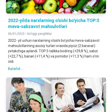
2022-yilda narxlarning o'sishi bo'yicha TOP:5
meva-sabzavot mahsulotlari
06/01/2023 •
So'nggi yangiliklar
2022- yil uchun narxlarning o'sishi bo'yicha meva-sabzavot
mahsulotlarining asosiy turlari orasida piyoz (2 baravar)
yetakchiga aylandi. TOP:5 talikka bodring (+29,8 %), sabzi
(+22,7 %), banan (+11,4 %) va pomidor (+11,3 %) ham o‘rin
oldi.
Batafsil ...