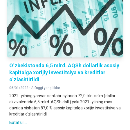
O‘zbekistonda 6,5 mlrd. AQSh dollarlik asosiy
kapitalga xorijiy investitsiya va kreditlar
o‘zlashtirildi
06/01/2023 •
So'nggi yangiliklar
2022- yilning yanvar-sentabr oylarida 72,0 trln. so‘m (dollar
ekvivalentida 6,5 mlrd. AQSh doll.) yoki 2021- yilning mos
davriga nisbatan 87,0 % asosiy kapitalga xorijiy investitsiya va
kreditlar o‘zlashtirildi.
Batafsil ...