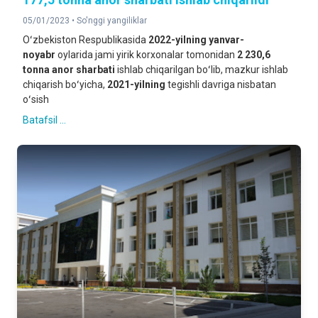
05/01/2023 •
So'nggi yangiliklar
Oʻzbekiston Respublikasida
2022-yilning
yanvar-
noyabr
oylarida jami yirik korxonalar tomonidan
2 230,6
tonna anor sharbati
ishlab chiqarilgan boʻlib, mazkur ishlab
chiqarish boʻyicha,
2021-yilning
tegishli davriga nisbatan
oʻsish
Batafsil ...