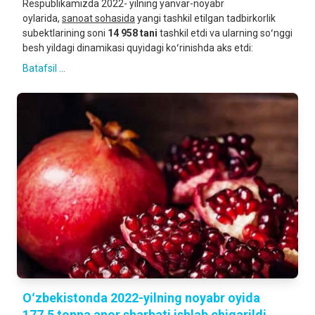
Respublikamizda 2022- yilning yanvar-noyabr
oylarida,
sanoat sohasida
yangi tashkil etilgan tadbirkorlik
subektlarining soni
14 958 tani
tashkil etdi va ularning soʻnggi
besh yildagi dinamikasi quyidagi koʻrinishda aks etdi:
Batafsil ...
Oʻzbekistonda 2022-yilning noyabr oyida
177,5 tonna anor sharbati ishlab chiqarildi