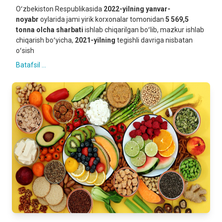
Oʻzbekiston Respublikasida
2022-yilning
yanvar-
noyabr
oylarida jami yirik korxonalar tomonidan
5 569,5
tonna olcha sharbati
ishlab chiqarilgan boʻlib, mazkur ishlab
chiqarish boʻyicha,
2021-yilning
tegishli davriga nisbatan
oʻsish
Batafsil ...