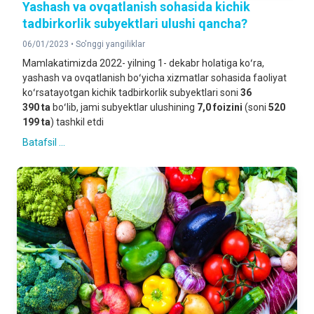
Yashash va ovqatlanish sohasida kichik
tadbirkorlik subyektlari ulushi qancha?
06/01/2023 •
So'nggi yangiliklar
Mamlakatimizda 2022- yilning 1- dekabr holatiga koʻra,
yashash va ovqatlanish boʻyicha xizmatlar sohasida faoliyat
koʻrsatayotgan kichik tadbirkorlik subyektlari soni
36
390
ta
boʻlib, jami subyektlar ulushining
7,0 foizini
(soni
520
199 ta
) tashkil etdi
Batafsil ...