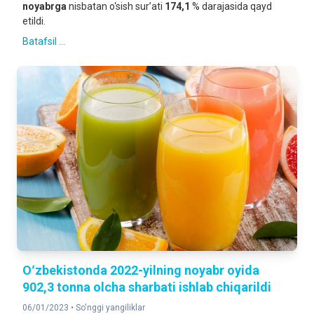
n
o
y
abrga
nisbatan o‘sish sur’ati
17
4
,
1
% darajasida qayd
etildi.
Batafsil ...
Oʻzbekistonda 2022-yilning noyabr oyida
902,3 tonna olcha sharbati ishlab chiqarildi
06/01/2023 •
So'nggi yangiliklar