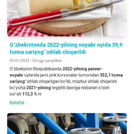
Oʻzbekistonda 2022-yilning noyabr oyida 39,9
tonna sariyogʻ ishlab chiqarildi
05/01/2023 •
So'nggi yangiliklar
Oʻzbekiston Respublikasida
2022-yilning
yanvar-
noyabr
oylarida jami yirik korxonalar tomonidan
352,1 tonna
sariyogʻ
ishlab chiqarilgan boʻlib, mazkur ishlab chiqarish
boʻyicha
2021-yilning
tegishli davriga nisbatan oʻsish
surʼati
112,3 %
ni
Batafsil ...