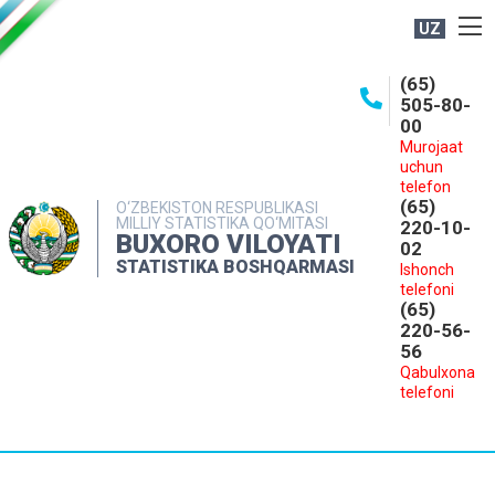
UZ
BOSHQARMA HAQIDA
(65)
505-80-
OCHIQ MA'LUMOTLAR
00
Murojaat
NASHRLAR
uchun
INTERAKTIV XIZMATLAR
telefon
(65)
O‘ZBEKISTON RESPUBLIKASI
MILLIY STATISTIKA QO‘MITASI
MATBUOT XIZMATI
220-10-
BUXORO VILOYATI
02
MUROJAATLAR
STATISTIKA BOSHQARMASI
Ishonch
telefoni
KONTAKTLAR
(65)
220-56-
56
Qabulxona
telefoni