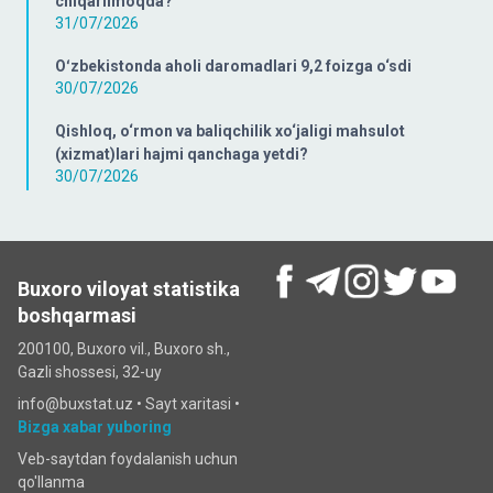
chiqarilmoqda?
31/07/2026
Oʻzbekistonda aholi daromadlari 9,2 foizga o‘sdi
30/07/2026
Qishloq, o‘rmon va baliqchilik xo‘jaligi mahsulot
(xizmat)lari hajmi qanchaga yetdi?
30/07/2026
Buxoro viloyat statistika
boshqarmasi
200100, Buxoro vil., Buxoro sh.,
Gazli shossesi, 32-uy
info@buxstat.uz •
Sayt xaritasi
•
Bizga xabar yuboring
Veb-saytdan foydalanish uchun
qo'llanma