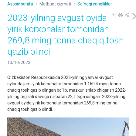
Asosiy sahifa
Matbuot xizmati
So`nggi yangiliklar
2023-yilning avgust oyida
yirik korxonalar tomonidan
269,8 ming tonna chaqiq tosh
qazib olindi
13/10/2023
Oʻzbekiston Respublikasida 2023-yilning yanvar-avgust
oylarida jami yirik korxonalar tomonidan 1 160,4 ming tonna
chaqiq tosh qazib olingan boʻlib, mazkur ishlab chiqarish 2022-
yilning tegishli davriga nisbatan 22,1 %ga oshgan. 2023-yilning
avgust oyida yirik korxonalar tomonidan 269,8 ming tonna
chaqiq tosh qazib olindi.