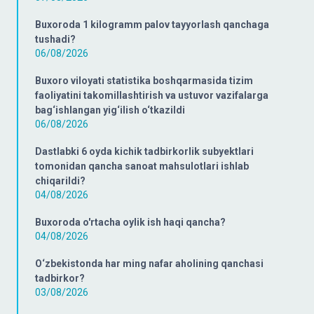
Buxoroda 1 kilogramm palov tayyorlash qanchaga
tushadi?
06/08/2026
Buxoro viloyati statistika boshqarmasida tizim
faoliyatini takomillashtirish va ustuvor vazifalarga
bag‘ishlangan yig‘ilish o‘tkazildi
06/08/2026
Dastlabki 6 oyda kichik tadbirkorlik subyektlari
tomonidan qancha sanoat mahsulotlari ishlab
chiqarildi?
04/08/2026
Buxoroda o'rtacha oylik ish haqi qancha?
04/08/2026
O‘zbekistonda har ming nafar aholining qanchasi
tadbirkor?
03/08/2026