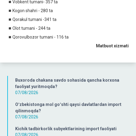
◾️Vobkent tumani- 357 ta
◾️Kogon shahri - 280 ta
◾️Qorakul tumani -341 ta
◾️Olot tumani - 244 ta
◾️Qorovulbozor tumani - 116 ta
Matbuot xizmati
Buxoroda chakana savdo sohasida qancha korxona
faoliyat yuritmoqda?
07/08/2026
Oʻzbekistonga mol goʻshti qaysi davlatlardan import
qilinmoqda?
07/08/2026
Kichik tadbirkorlik subyektlarining import faoliyati
07/08/2026