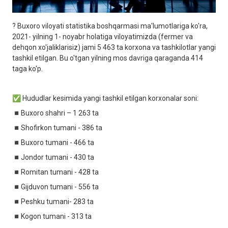
? Buxoro viloyati statistika boshqarmasi ma'lumotlariga ko'ra,
2021- yilning 1- noyabr holatiga viloyatimizda (fermer va
dehqon xo'jaliklarisiz) jami 5 463 ta korxona va tashkilotlar yangi
tashkil etilgan. Bu o'tgan yilning mos davriga qaraganda 414
taga ko'p.
✅ Hududlar kesimida yangi tashkil etilgan korxonalar soni:
◾️Buxoro shahri – 1 263 ta
◾️Shofirkon tumani - 386 ta
◾️Buxoro tumani - 466 ta
◾️Jondor tumani - 430 ta
◾️Romitan tumani - 428 ta
◾️Gijduvon tumani - 556 ta
◾️Peshku tumani- 283 ta
◾️Kogon tumani - 313 ta