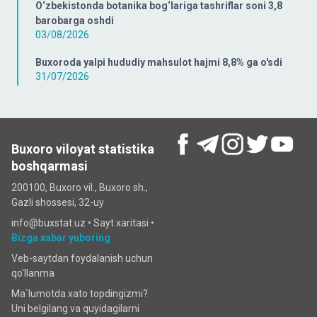
O‘zbekistonda botanika bog‘lariga tashriflar soni 3,8
barobarga oshdi
03/08/2026
Buxoroda yalpi hududiy mahsulot hajmi 8,8% ga o'sdi
31/07/2026
Buxoro viloyat statistika
boshqarmasi
200100, Buxoro vil., Buxoro sh.,
Gazli shossesi, 32-uy
info@buxstat.uz •
Sayt xaritasi
•
Bizga xabar yuboring
Veb-saytdan foydalanish uchun
qo'llanma
Ma`lumotda xato topdingizmi?
Uni belgilang va quyidagilarni