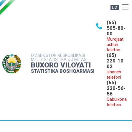
UZ
BOSHQARMA HAQIDA
(65)
505-80-
OCHIQ MA'LUMOTLAR
00
Murojaat
NASHRLAR
uchun
INTERAKTIV XIZMATLAR
telefon
(65)
O‘ZBEKISTON RESPUBLIKASI
MILLIY STATISTIKA QO‘MITASI
MATBUOT XIZMATI
220-10-
BUXORO VILOYATI
02
MUROJAATLAR
STATISTIKA BOSHQARMASI
Ishonch
telefoni
KONTAKTLAR
(65)
220-56-
56
Qabulxona
telefoni