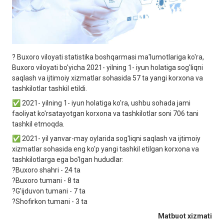
? Buxoro viloyati statistika boshqarmasi ma'lumotlariga ko'ra,
Buxoro viloyati bo'yicha 2021- yilning 1- iyun holatiga sog'liqni
saqlash va ijtimoiy xizmatlar sohasida 57 ta yangi korxona va
tashkilotlar tashkil etildi.
✅ 2021- yilning 1- iyun holatiga ko'ra, ushbu sohada jami
faoliyat ko'rsatayotgan korxona va tashkilotlar soni 706 tani
tashkil etmoqda.
✅ 2021- yil yanvar-may oylarida sog'liqni saqlash va ijtimoiy
xizmatlar sohasida eng ko'p yangi tashkil etilgan korxona va
tashkilotlarga ega bo'lgan hududlar:
?Buxoro shahri - 24 ta
?Buxoro tumani - 8 ta
?G'ijduvon tumani - 7 ta
?Shofirkon tumani - 3 ta
Matbuot xizmati