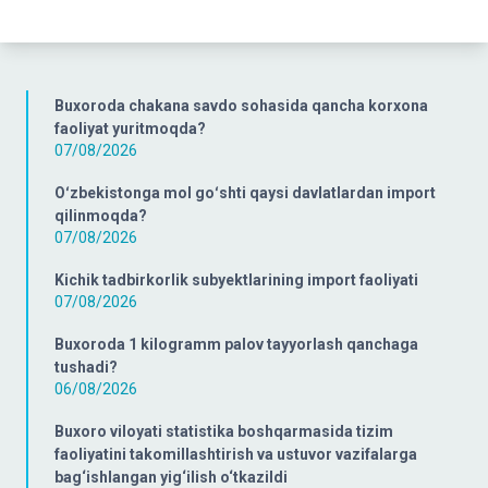
Buxoroda chakana savdo sohasida qancha korxona
faoliyat yuritmoqda?
07/08/2026
Oʻzbekistonga mol goʻshti qaysi davlatlardan import
qilinmoqda?
07/08/2026
Kichik tadbirkorlik subyektlarining import faoliyati
07/08/2026
Buxoroda 1 kilogramm palov tayyorlash qanchaga
tushadi?
06/08/2026
Buxoro viloyati statistika boshqarmasida tizim
faoliyatini takomillashtirish va ustuvor vazifalarga
bag‘ishlangan yig‘ilish o‘tkazildi