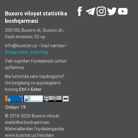
Buxoro viloyat statistika
boshqarmasi
200100, Buxoro vil., Buxoro sh.,
Gazli shossesi, 32-uy
info@buxstat.uz •
Sayt xaritasi
•
Bizga xabar yuboring
Veb-saytdan foydalanish uchun
qo'llanma
Ma`lumotda xato topdingizmi?
Uni belgilang va quyidagilarni
bosing
Ctrl + Enter
Onlayn: 19
© 2010-2026 Buxoro viloyat
statistika boshqarmasi
Materiallardan foydalanganda
www.buxstat.uz havolani