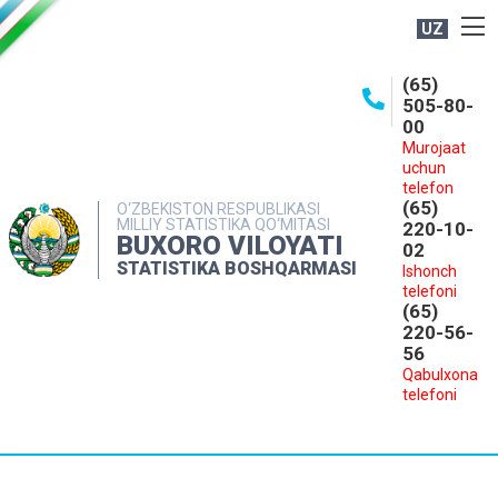
UZ
BOSHQARMA HAQIDA
(65)
505-80-
OCHIQ MA'LUMOTLAR
00
Murojaat
NASHRLAR
uchun
INTERAKTIV XIZMATLAR
telefon
(65)
O‘ZBEKISTON RESPUBLIKASI
MILLIY STATISTIKA QO‘MITASI
MATBUOT XIZMATI
220-10-
BUXORO VILOYATI
02
MUROJAATLAR
STATISTIKA BOSHQARMASI
Ishonch
telefoni
KONTAKTLAR
(65)
220-56-
56
Qabulxona
telefoni