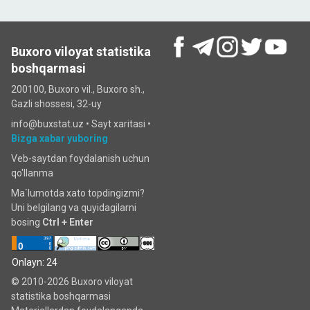
Buxoro viloyat statistika
boshqarmasi
200100, Buxoro vil., Buxoro sh.,
Gazli shossesi, 32-uy
info@buxstat.uz •
Sayt xaritasi
•
Bizga xabar yuboring
Veb-saytdan foydalanish uchun
qo'llanma
Ma`lumotda xato topdingizmi?
Uni belgilang va quyidagilarni
bosing
Ctrl + Enter
Onlayn: 24
© 2010-2026 Buxoro viloyat
statistika boshqarmasi