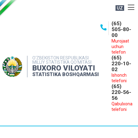
UZ
BOSHQARMA HAQIDA
(65)
505-80-
OCHIQ MA'LUMOTLAR
00
Murojaat
NASHRLAR
uchun
INTERAKTIV XIZMATLAR
telefon
(65)
O‘ZBEKISTON RESPUBLIKASI
MILLIY STATISTIKA QO‘MITASI
MATBUOT XIZMATI
220-10-
BUXORO VILOYATI
02
MUROJAATLAR
STATISTIKA BOSHQARMASI
Ishonch
telefoni
KONTAKTLAR
(65)
220-56-
56
Qabulxona
telefoni