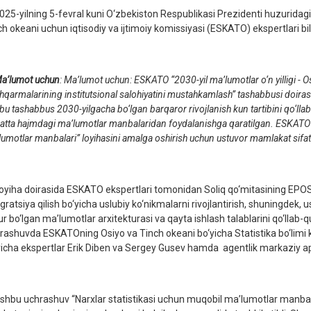
5-yilning 5-fevral kuni O‘zbekiston Respublikasi Prezidenti huzuridagi
ch okeani uchun iqtisodiy va ijtimoiy komissiyasi (ESKATO) ekspertlari bil
lumot uchun
: Ma’lumot uchun: ESKATO
“
2030-yil ma’lumotlar o‘n yilligi - 
hqarmalarining institutsional salohiyatini mustahkamlash
”
tashabbusi doiras
u tashabbus 2030-yilgacha bo‘lgan barqaror rivojlanish kun tartibini qo‘lla
katta hajmdagi ma’lumotlar manbalaridan foydalanishga qaratilgan. ESKATO
lumotlar manbalari
”
loyihasini amalga oshirish uchun ustuvor mamlakat sifati
iha doirasida ESKATO ekspertlari tomonidan Soliq qo‘mitasining EPOS v
egratsiya qilish bo‘yicha uslubiy ko‘nikmalarni rivojlantirish, shuningdek
ur bo‘lgan ma’lumotlar arxitekturasi va qayta ishlash talablarini qo‘llab
rashuvda ESKATOning Osiyo va Tinch okeani bo‘yicha Statistika bo‘limi k
yicha ekspertlar Erik Diben va Sergey Gusev hamda agentlik markaziy appa
bu uchrashuv “Narxlar statistikasi uchun muqobil ma’lumotlar manbalar