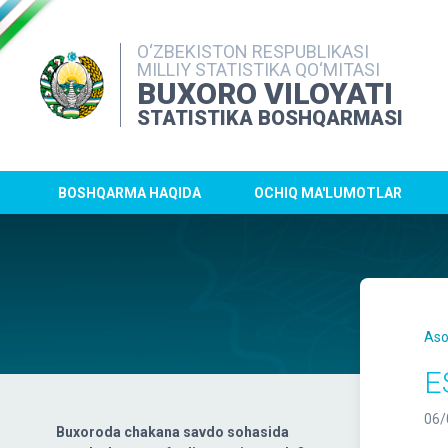
O‘ZBEKISTON RESPUBLIKASI
MILLIY STATISTIKA QO‘MITASI
BUXORO VILOYATI
STATISTIKA BOSHQARMASI
BOSHQARMA HAQIDA
OCHIQ MA'LUMOTLAR
Aso
E
06/
Buxoroda chakana savdo sohasida