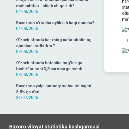
har
mahsulotlari ishlab chiqarildi?
stat
04/08/2026
qil
ma’
Buxoroda o'rtacha oylik ish haqi qancha?
04/08/2026
O‘zbekistonda har ming nafar aholining
Tom
qanchasi tadbirkor?
03/08/2026
O‘zbekistonda botanika bog‘lariga
tashriflar soni 3,8 barobarga oshdi
03/08/2026
Buxoroda yalpi hududiy mahsulot hajmi
8,8% ga o'sdi
31/07/2026
Buxoro viloyat statistika boshqarmasi