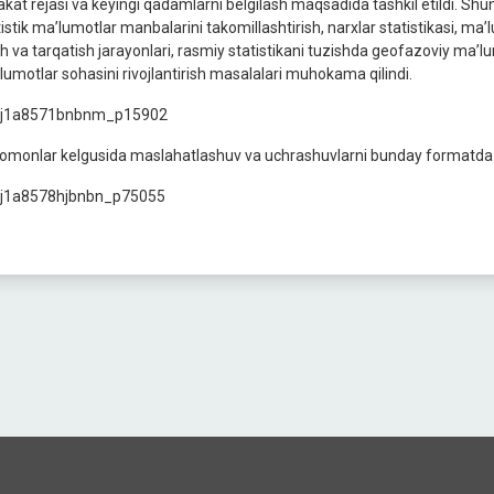
akat rejasi va keyingi qadamlarni belgilash maqsadida tashkil etildi. S
istik ma’lumotlar manbalarini takomillashtirish, narxlar statistikasi, ma’l
ish va tarqatish jarayonlari, rasmiy statistikani tuzishda geofazoviy ma’
lumotlar sohasini rivojlantirish masalalari muhokama qilindi.
onlar kelgusida maslahatlashuv va uchrashuvlarni bunday formatda mu