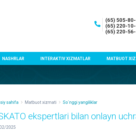
(65) 505-80
(65) 220-10
(65) 220-56
NASHRLAR
INTERAKTIV XIZMATLAR
MATBUOT XIZ
siy sahifa
Matbuot xizmati
So`nggi yangiliklar
SKATO ekspertlari bilan onlayn uchra
02/2025