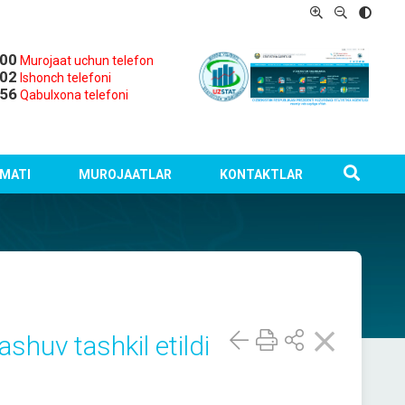
-00
Murojaat uchun telefon
-02
Ishonch telefoni
-56
Qabulxona telefoni
MATI
MUROJAATLAR
KONTAKTLAR
shuv tashkil etildi