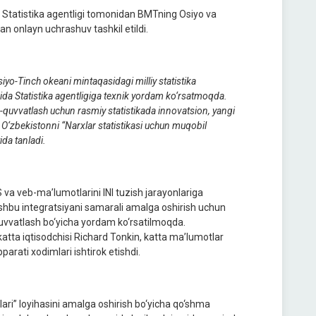
 Statistika agentligi tomonidan BMTning Osiyo va
an onlayn uchrashuv tashkil etildi.
Osiyo-Tinch okeani mintaqasidagi milliy statistika
ida Statistika agentligiga texnik yordam ko‘rsatmoqda.
b-quvvatlash uchun rasmiy statistikada innovatsion, yangi
 O‘zbekistonni
“
Narxlar statistikasi uchun muqobil
da tanladi.
a veb-ma’lumotlarini INI tuzish jarayonlariga
, ushbu integratsiyani samarali amalga oshirish uchun
-quvvatlash bo‘yicha yordam ko‘rsatilmoqda.
atta iqtisodchisi Richard Tonkin, katta ma’lumotlar
rati xodimlari ishtirok etishdi.
i” loyihasini amalga oshirish bo‘yicha qo‘shma