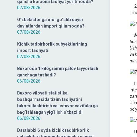
qancha korxona faoliyat yuritmoqda?
202
07/08/2026
Tin
Oʻzbekistonga mol goʻshti qaysi
davlatlardan import qilinmoqda?
07/08/2026
Ma’
bos
Kichik tadbirkorlik subyektlarining
Ushb
import faoliyati
va 
07/08/2026
ma’
Buxoroda 1 kilogramm palov tayyorlash
qanchaga tushadi?
06/08/2026
Loy
int
Buxoro viloyati statistika
zar
boshqarmasida tizim faoliyatini
Uch
takomillashtirish va ustuvor vazifalarga
bo‘
bag‘ishlangan yig‘ilish o‘tkazildi
06/08/2026
Dastlabki 6 oyda kichik tadbirkorlik
Ush
subyektlari tomonidan qancha sanoat