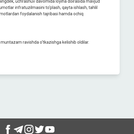
huningdek, uchrashuv davomida loyiha doirasida mavjud
umotlar infratuzilmasini to‘plash, qayta ishlash, tahlil
lumotlardan foydalanish tajribasi hamda ochiq
ntazam ravishda o‘tkazishga kelishib oldilar.