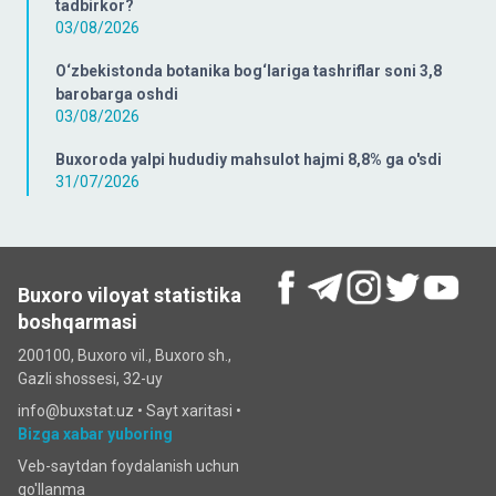
tadbirkor?
03/08/2026
O‘zbekistonda botanika bog‘lariga tashriflar soni 3,8
barobarga oshdi
03/08/2026
Buxoroda yalpi hududiy mahsulot hajmi 8,8% ga o'sdi
31/07/2026
Buxoro viloyat statistika
boshqarmasi
200100, Buxoro vil., Buxoro sh.,
Gazli shossesi, 32-uy
info@buxstat.uz •
Sayt xaritasi
•
Bizga xabar yuboring
Veb-saytdan foydalanish uchun
qo'llanma