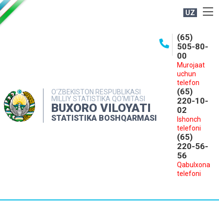
UZ
BOSHQARMA HAQIDA
(65)
505-80-
OCHIQ MA'LUMOTLAR
00
Murojaat
NASHRLAR
uchun
INTERAKTIV XIZMATLAR
telefon
(65)
O‘ZBEKISTON RESPUBLIKASI
MILLIY STATISTIKA QO‘MITASI
MATBUOT XIZMATI
220-10-
BUXORO VILOYATI
02
MUROJAATLAR
STATISTIKA BOSHQARMASI
Ishonch
telefoni
KONTAKTLAR
(65)
220-56-
56
Qabulxona
telefoni