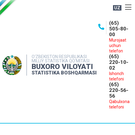
UZ
BOSHQARMA HAQIDA
(65)
505-80-
OCHIQ MA'LUMOTLAR
00
Murojaat
NASHRLAR
uchun
INTERAKTIV XIZMATLAR
telefon
(65)
O‘ZBEKISTON RESPUBLIKASI
MILLIY STATISTIKA QO‘MITASI
MATBUOT XIZMATI
220-10-
BUXORO VILOYATI
02
MUROJAATLAR
STATISTIKA BOSHQARMASI
Ishonch
telefoni
KONTAKTLAR
(65)
220-56-
56
Qabulxona
telefoni