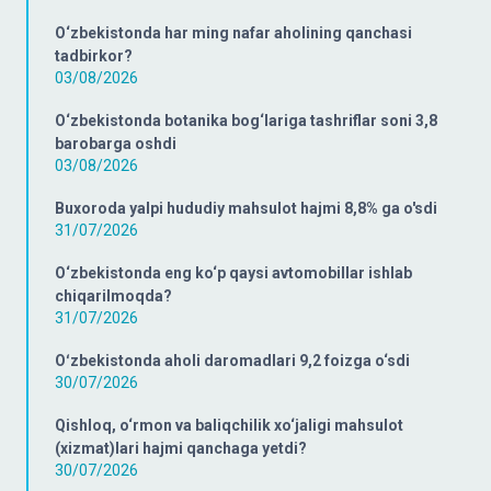
O‘zbekistonda har ming nafar aholining qanchasi
tadbirkor?
03/08/2026
O‘zbekistonda botanika bog‘lariga tashriflar soni 3,8
barobarga oshdi
03/08/2026
Buxoroda yalpi hududiy mahsulot hajmi 8,8% ga o'sdi
31/07/2026
O‘zbekistonda eng ko‘p qaysi avtomobillar ishlab
chiqarilmoqda?
31/07/2026
Oʻzbekistonda aholi daromadlari 9,2 foizga o‘sdi
30/07/2026
Qishloq, o‘rmon va baliqchilik xo‘jaligi mahsulot
(xizmat)lari hajmi qanchaga yetdi?
30/07/2026