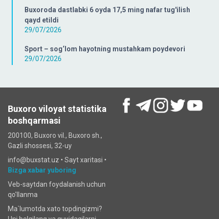
Buxoroda dastlabki 6 oyda 17,5 ming nafar tug'ilish
qayd etildi
29/07/2026
Sport – sog‘lom hayotning mustahkam poydevori
29/07/2026
Buxoro viloyat statistika
boshqarmasi
200100, Buxoro vil., Buxoro sh.,
Gazli shossesi, 32-uy
info@buxstat.uz •
Sayt xaritasi
•
Bizga xabar yuboring
Veb-saytdan foydalanish uchun
qo'llanma
Ma`lumotda xato topdingizmi?