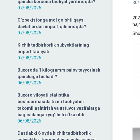
qancha korxona faoliyat yuritmoqda?
30/
07/08/2026
202
Oʻzbekistonga mol goʻshti qaysi
hajm
davlatlardan import qilinmoqda?
07/08/2026
Shu
Kichik tadbirkorlik subyektlarining
import faoliyati
07/08/2026
Buxoroda 1 kilogramm palov tayyorlash
qanchaga tushadi?
06/08/2026
Buxoro viloyati statistika
boshqarmasida tizim faoliyatini
takomillashtirish va ustuvor vazifalarga
bag‘ishlangan yig‘ilish o‘tkazildi
06/08/2026
Dastlabki 6 oyda kichik tadbirkorlik
subyektlari tomonidan qancha sanoat