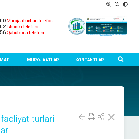
-00
Murojaat uchun telefon
-02
Ishonch telefoni
-56
Qabulxona telefoni
MATI
MUROJAATLAR
KONTAKTLAR
aoliyat turlari
lar