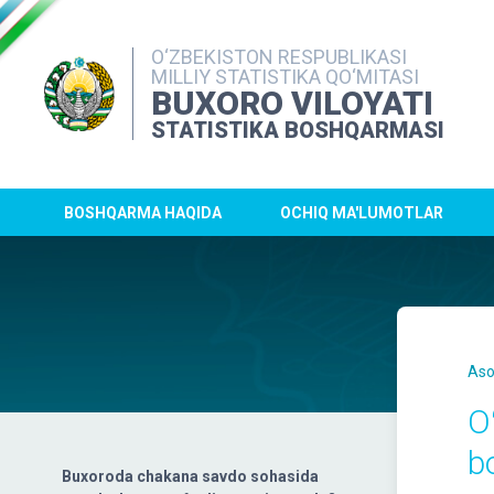
O‘ZBEKISTON RESPUBLIKASI
MILLIY STATISTIKA QO‘MITASI
BUXORO VILOYATI
STATISTIKA BOSHQARMASI
BOSHQARMA HAQIDA
OCHIQ MA'LUMOTLAR
Aso
O
b
Buxoroda chakana savdo sohasida