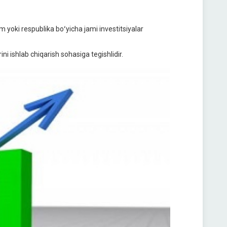
m yoki respublika boʻyicha jami investitsiyalar
ni ishlab chiqarish sohasiga tegishlidir.