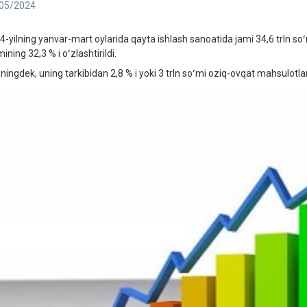
05/2024
4-yilning yanvar-mart oylarida qayta ishlash sanoatida jami 34,6 trln soʻ
ining 32,3 % i oʻzlashtirildi.
ningdek, uning tarkibidan 2,8 % i yoki 3 trln soʻmi oziq-ovqat mahsulotlari