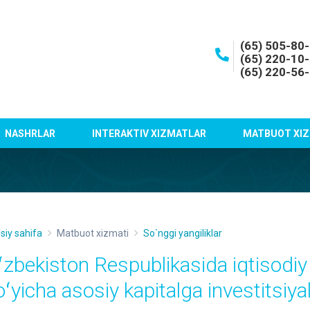
(65) 505-80
(65) 220-10
(65) 220-56
NASHRLAR
INTERAKTIV XIZMATLAR
MATBUOT XIZ
siy sahifa
Matbuot xizmati
So`nggi yangiliklar
ʻzbekiston Respublikasida iqtisodiy f
oʻyicha asosiy kapitalga investitsiya