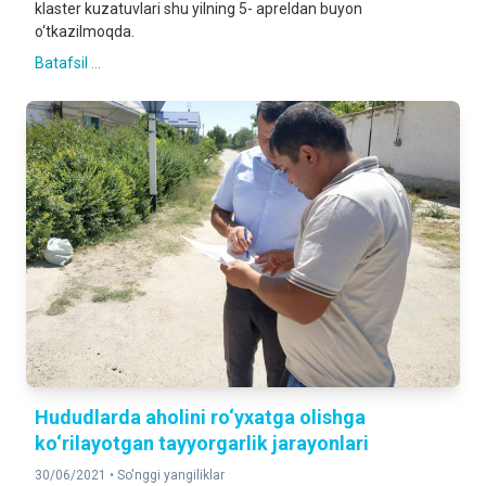
klaster kuzatuvlari shu yilning 5- apreldan buyon
o‘tkazilmoqda.
Batafsil ...
Hududlarda aholini ro‘yxatga olishga
ko‘rilayotgan tayyorgarlik jarayonlari
30/06/2021 •
So'nggi yangiliklar