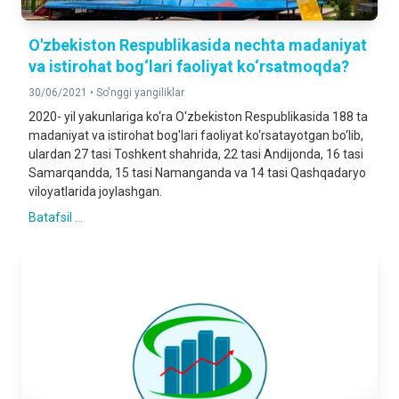
O'zbekiston Respublikasida nechta madaniyat
va istirohat bog‘lari faoliyat ko‘rsatmoqda?
30/06/2021 •
So'nggi yangiliklar
2020- yil yakunlariga ko‘ra O'zbekiston Respublikasida 188 ta
madaniyat va istirohat bog'lari faoliyat ko‘rsatayotgan bo‘lib,
ulardan 27 tasi Toshkent shahrida, 22 tasi Andijonda, 16 tasi
Samarqandda, 15 tasi Namanganda va 14 tasi Qashqadaryo
viloyatlarida joylashgan.
Batafsil ...