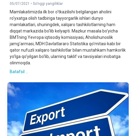
05/07/2021 •
So'nggi yangiliklar
Mamlakatimizda ilk bor o'tkazilishi belgilangan aholini
ro'yxatga olish tadbiriga tayyorgarlik ishlari dunyo
mamlakatlari, shuningdek, xalqaro tashkilotlarning ham
diqqat markazida bo'lib kelyapti. Mazkur masala bo'yicha
BMTning Yevropa iqtisodiy komissiyasi, Aholishunoslik
jamg'armasi, MDH Davlatlararo Statistika qo'mitasi kabi bir
qator nufuzli xalqaro tashkilotlar bilan mustahkam hamkorlik
yo'lga qo'yilgan bo'lib, ularning taklif va tavsiyalari inobatga
olinmoqda.
Batafsil ...