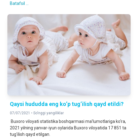
Batafsil ...
Qaysi hududda eng ko‘p tug‘ilish qayd etildi?
07/07/2021 •
So'nggi yangiliklar
Buxoro viloyati statistika boshqarmasi ma’lumotlariga ko‘ra,
2021 yilning yanvar-iyun oylarida Buxoro viloyatida 17 851 ta
tug‘ilish qayd etilgan.