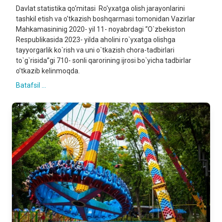
Davlat statistika qo‘mitasi Ro'yxatga olish jarayonlarini
tashkil etish va o'tkazish boshqarmasi tomonidan Vazirlar
Mahkamasininig 2020- yil 11- noyabrdagi “O`zbekiston
Respublikasida 2023- yilda aholini ro`yxatga olishga
tayyorgarlik ko`rish va uni o`tkazish chora-tadbirlari
to`g`risida”gi 710- sonli qarorining ijrosi bo`yicha tadbirlar
o’tkazib kelinmoqda.
Batafsil ...