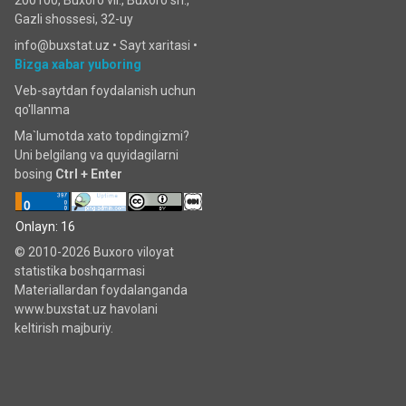
200100, Buxoro vil., Buxoro sh.,
Gazli shossesi, 32-uy
info@buxstat.uz •
Sayt xaritasi
•
Bizga xabar yuboring
Veb-saytdan foydalanish uchun
qo'llanma
Ma`lumotda xato topdingizmi?
Uni belgilang va quyidagilarni
bosing
Ctrl + Enter
Onlayn: 16
© 2010-2026 Buxoro viloyat
statistika boshqarmasi
Materiallardan foydalanganda
www.buxstat.uz havolani
keltirish majburiy.