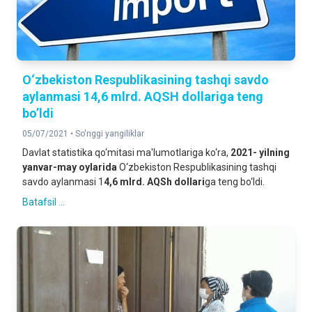
O‘zbekiston Respublikasining tashqi savdo
aylanmasi 14,6 mlrd. AQSH dollariga teng
bo’ldi
05/07/2021 •
So'nggi yangiliklar
Davlat statistika qo‘mitasi ma'lumotlariga ko‘ra,
2021- yilning
yanvar-may oylarida
O‘zbekiston Respublikasining tashqi
savdo aylanmasi 1
4,6 mlrd. AQSh dollari
ga teng bo‘ldi.
Batafsil ...