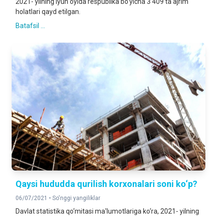
2021- yilning iyun oyida respublika bo‘yicha 3 409 ta ajrim
holatlari qayd etilgan.
Batafsil ...
Qaysi hududda qurilish korxonalari soni ko‘p?
06/07/2021 •
So'nggi yangiliklar
Davlat statistika qo‘mitasi ma'lumotlariga ko‘ra, 2021- yilning