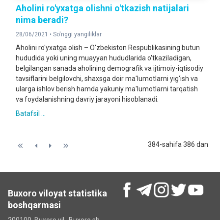
Aholini ro'yxatga olishni o'tkazish natijalari
nima beradi?
28/06/2021 •
So'nggi yangiliklar
Aholini ro'yxatga olish – O'zbekiston Respublikasining butun
hududida yoki uning muayyan hududlarida o'tkaziladigan,
belgilangan sanada aholining demografik va ijtimoiy-iqtisodiy
tavsiflarini belgilovchi, shaxsga doir ma'lumotlarni yig'ish va
ularga ishlov berish hamda yakuniy ma'lumotlarni tarqatish
va foydalanishning davriy jarayoni hisoblanadi.
Batafsil ...
384-sahifa 386 dan
Buxoro viloyat statistika
boshqarmasi