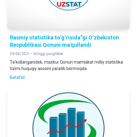
Rasmiy statistika to‘g‘risida”gi O‘zbekiston
Respublikasi Qonuni ma'qullandi
29/06/2021 •
So'nggi yangiliklar
Ta'kidlanganidek, mazkur Qonun mamlakat milliy statistika
tizimi huquqiy asosini yaratib bermoqda.
Batafsil ...