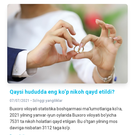
Qaysi hududda eng ko‘p nikoh qayd etildi?
07/07/2021 •
So'nggi yangiliklar
Buxoro viloyati statistika boshqarmasi ma’lumotlariga ko‘ra,
2021 yilning yanvar-iyun oylarida Buxoro viloyati bo‘yicha
7531 ta nikoh holatlari qayd etilgan. Bu o‘tgan yilning mos
davriga nisbatan 3112 taga ko‘p.