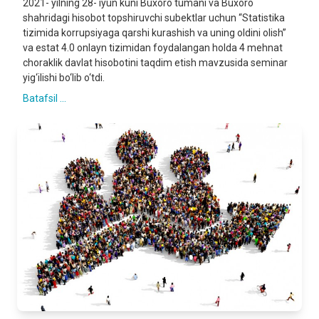
2021- yilning 28- iyun kuni Buxoro tumani va Buxoro
shahridagi hisobot topshiruvchi subektlar uchun “Statistika
tizimida korrupsiyaga qarshi kurashish va uning oldini olish”
va estat 4.0 onlayn tizimidan foydalangan holda 4 mehnat
choraklik davlat hisobotini taqdim etish mavzusida seminar
yig‘ilishi bo‘lib o‘tdi.
Batafsil ...