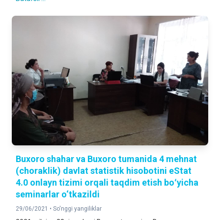
Buxoro shahar va Buxoro tumanida 4 mehnat
(choraklik) davlat statistik hisobotini eStat
4.0 onlayn tizimi orqali taqdim etish boʻyicha
seminarlar o‘tkazildi
29/06/2021 •
So'nggi yangiliklar