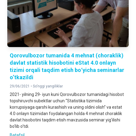
Qorovulbozor tumanida 4 mehnat (choraklik)
davlat statistik hisobotini eStat 4.0 onlayn
tizimi orqali taqdim etish boʻyicha seminarlar
o‘tkazildi
29/06/2021 •
So'nggi yangiliklar
2021- yilning 29- iyun kuni Qorovulbozor tumanidagi hisobot
topshiruvchi subektlar uchun “Statistika tizimida
korrupsiyaga qarshi kurashish va uning oldini olish” va estat
4.0 onlayn tizimidan foydalangan holda 4 mehnat choraklik
davlat hisobotini taqdim etish mavzusida seminar yig‘ilishi
bo‘lib o‘tdi.
Batafsil ...