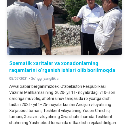
Sxematik xaritalar va xonadonlarning
raqamlarini o‘rganish ishlari olib borilmoqda
05/07/2021 •
So'nggi yangiliklar
Avval xabar berganimizdek, O’zbekiston Respublikasi
Vazirlar Mahkamasining 2020- yil 11- noyabrdagi 710- son
qaroriga muvofiq, aholini sinov tariqasida ro`yxatga olish
tadbiri 2021- yil 1–25- noyabr kunlari Andijon viloyatining
Xo`jaobod tumani, Toshkent viloyatining Yuqori Chirchiq
tumani, Xorazm viloyatining Xiva shahri hamda Toshkent
shahrining Yashnobod tumanida o`tkazilishi rejalashtirilgan.