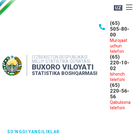
UZ
BOSHQARMA HAQIDA
(65)
505-80-
OCHIQ MA'LUMOTLAR
00
Murojaat
NASHRLAR
uchun
INTERAKTIV XIZMATLAR
telefon
(65)
O‘ZBEKISTON RESPUBLIKASI
MILLIY STATISTIKA QO‘MITASI
MATBUOT XIZMATI
220-10-
BUXORO VILOYATI
02
MUROJAATLAR
STATISTIKA BOSHQARMASI
Ishonch
telefoni
KONTAKTLAR
(65)
220-56-
56
Qabulxona
telefoni
SO'NGGI YANGILIKLAR