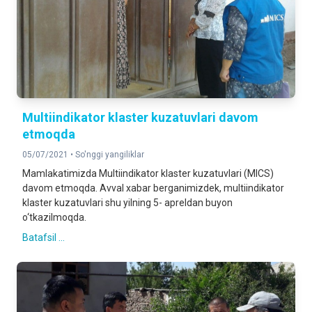
Multiindikator klaster kuzatuvlari davom
etmoqda
05/07/2021 •
So'nggi yangiliklar
Mamlakatimizda Multiindikator klaster kuzatuvlari (MICS)
davom etmoqda. Avval xabar berganimizdek, multiindikator
klaster kuzatuvlari shu yilning 5- apreldan buyon
o‘tkazilmoqda.
Batafsil ...