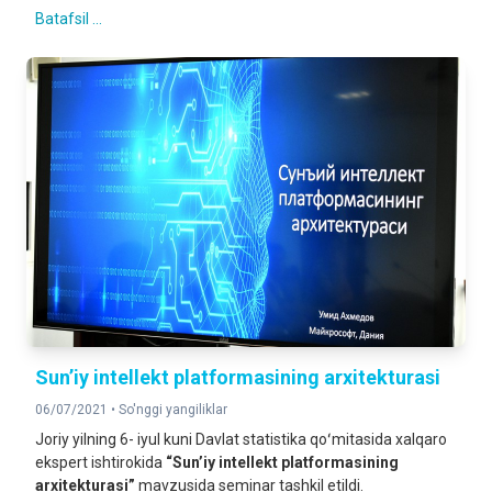
Batafsil ...
Sun’iy intellekt platformasining arxitekturasi
06/07/2021 •
So'nggi yangiliklar
Joriy yilning 6- iyul kuni Davlat statistika qoʻmitasida xalqaro
ekspert ishtirokida
“Sun’iy intellekt platformasining
arxitekturasi”
mavzusida seminar tashkil etildi.