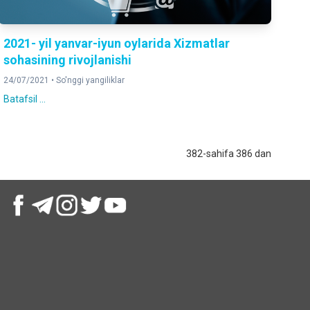
2021- yil yanvar-iyun oylarida Xizmatlar
sohasining rivojlanishi
24/07/2021 •
So'nggi yangiliklar
Batafsil ...
382-sahifa 386 dan