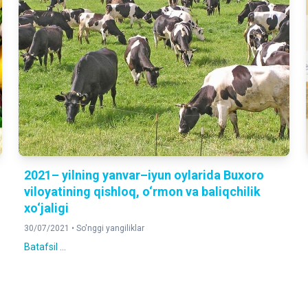
2021– yilning yanvar–iyun oylarida Buxoro
viloyatining qishloq, o‘rmon va baliqchilik
xo‘jaligi
30/07/2021 •
So'nggi yangiliklar
Batafsil ...