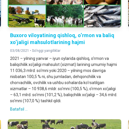
Buxoro viloyatining qishloq, o‘rmon va baliq
xo‘jaligi mahsulotlarining hajmi
03/08/2021 •
So'nggi yangiliklar
2021 – yilning yanvar – iyun oylarida qishloq, o‘rmon va
baliqchilik xo‘jaligi mahsulot (xizmat) larining umumiy hajmi
11 036,3 mlrd. so‘mni yoki 2020 – yilning mos davriga
nisbatan 100,5 % ni, shu jumladan, dehqonchilik va
chorvachilik, ovchilik va ushbu sohalarda ko‘rsatilgan
xizmatlar – 10 938,6 mldr. so‘mni (100,5 %), o‘rmon xo‘jaligi
– 63,1 mlrd. so‘mni (101,2 %), baliqchilik xo‘jaligi – 34,6 mlrd.
so‘mni (107,0 %) tashkil qildi.
Batafsil ...