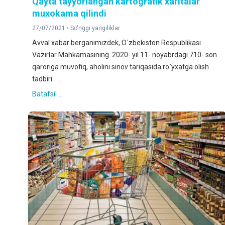
Qayta tayyorlangan kartografik xaritalar
muxokama qilindi
27/07/2021 •
So'nggi yangiliklar
Avval xabar berganimizdek, O`zbekiston Respublikasi
Vazirlar Mahkamasining 2020- yil 11- noyabrdagi 710- son
qaroriga muvofiq, aholini sinov tariqasida ro`yxatga olish
tadbiri
Batafsil ...