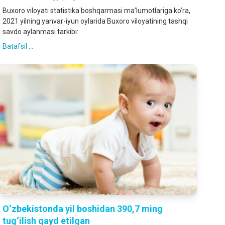
Buxoro viloyati statistika boshqarmasi maʼlumotlariga koʼra,
2021 yilning yanvar-iyun oylarida Buxoro viloyatining tashqi
savdo aylanmasi tarkibi:
Batafsil ...
O‘zbekistonda yil boshidan 390,7 ming
tug‘ilish qayd etilgan