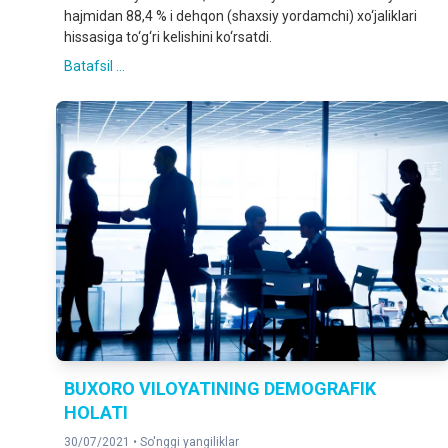
hajmidan 88,4 % i dehqon (shaxsiy yordamchi) xo‘jaliklari
hissasiga to‘g‘ri kelishini ko‘rsatdi.
Batafsil ...
BUXORO VILOYATINING DEMOGRAFIK
HOLATI
30/07/2021 •
So'nggi yangiliklar