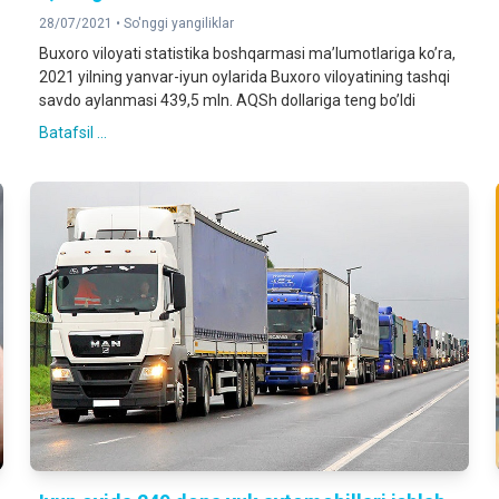
28/07/2021 •
So'nggi yangiliklar
Buxoro viloyati statistika boshqarmasi maʼlumotlariga koʼra,
2021 yilning yanvar-iyun oylarida Buxoro viloyatining tashqi
savdo aylanmasi 439,5 mln. AQSh dollariga teng boʼldi
Batafsil ...