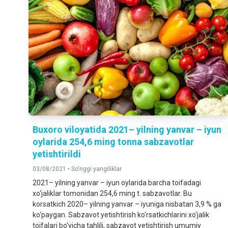
Buxoro viloyatida 2021– yilning yanvar – iyun
oylarida 254,6 ming tonna sabzavotlar
yetishtirildi
03/08/2021 •
So'nggi yangiliklar
2021– yilning yanvar – iyun oylarida barcha toifadagi
xo‘jaliklar tomonidan 254,6 ming t. sabzavotlar. Bu
korsatkich 2020– yilning yanvar – iyuniga nisbatan 3,9 % ga
ko‘paygan. Sabzavot yetishtirish ko‘rsatkichlarini xo‘jalik
toifalari bo‘yicha tahlili, sabzavot yetishtirish umumiy