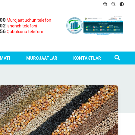
-00
Murojaat uchun telefon
-02
Ishonch telefoni
-56
Qabulxona telefoni
MATI
MUROJAATLAR
KONTAKTLAR