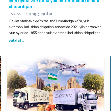
Iyun oyida 249 dona yuk avtomobillari ishlab
chiqarilgan
27/07/2021 •
So'nggi yangiliklar
Davlat statistika qo‘mitasi ma'lumotlariga ko‘ra, yuk
avtomobillari ishlab chiqarish sanoatida 2021 yilning yanvar-
iyun oylarida 1855 dona yuk avtomobillari ishlab chiqarilgan.
Batafsil ...