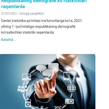
Respublikaning demografik ko‘rsatkichlari
raqamlarda
27/07/2021 •
So'nggi yangiliklar
Davlat statistika qo‘mitasi ma'lumotlariga ko‘ra, 2021-
yilning 1- iyul holatiga respublikaning demografik
ko‘rsatkichlari statistik raqamlarda:
Batafsil ...