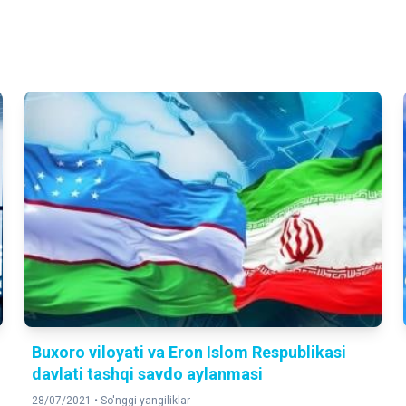
Buxoro viloyati va Eron Islom Respublikasi
davlati tashqi savdo aylanmasi
28/07/2021 •
So'nggi yangiliklar