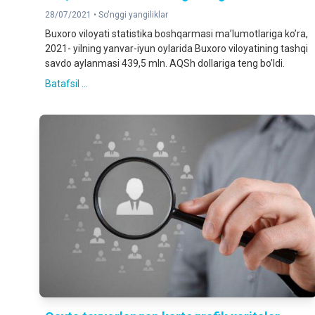
28/07/2021 •
So'nggi yangiliklar
Buxoro viloyati statistika boshqarmasi maʼlumotlariga koʼra,
2021- yilning yanvar-iyun oylarida Buxoro viloyatining tashqi
savdo aylanmasi 439,5 mln. AQSh dollariga teng boʼldi.
Batafsil ...