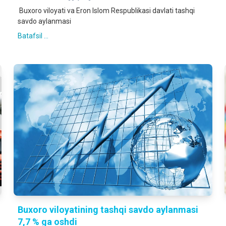
Buxoro viloyati va Eron Islom Respublikasi davlati tashqi
savdo aylanmasi
Batafsil ...
Buxoro viloyatining tashqi savdo aylanmasi
7,7 % ga oshdi