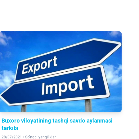
Buxoro viloyatining tashqi savdo aylanmasi
tarkibi
28/07/2021 •
So'nggi yangiliklar