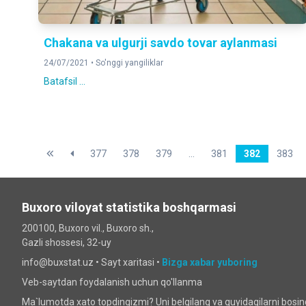
Chakana va ulgurji savdo tovar aylanmasi
24/07/2021 •
So'nggi yangiliklar
Batafsil ...
377
378
379
...
381
382
383
Buxoro viloyat statistika boshqarmasi
200100, Buxoro vil., Buxoro sh.,
Gazli shossesi, 32-uy
info@buxstat.uz •
Sayt xaritasi
•
Bizga xabar yuboring
Veb-saytdan foydalanish uchun qo'llanma
Ma`lumotda xato topdingizmi? Uni belgilang va quyidagilarni bosi