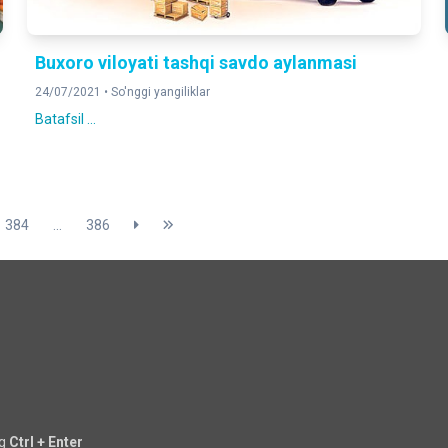
Buxoro viloyati tashqi savdo aylanmasi
24/07/2021 •
So'nggi yangiliklar
Batafsil ...
384
...
386
ng
Ctrl + Enter