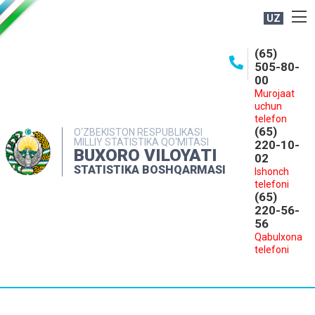
UZ
BOSHQARMA HAQIDA
(65)
505-80-
OCHIQ MA'LUMOTLAR
00
Murojaat
NASHRLAR
uchun
INTERAKTIV XIZMATLAR
telefon
(65)
O‘ZBEKISTON RESPUBLIKASI
MILLIY STATISTIKA QO‘MITASI
MATBUOT XIZMATI
220-10-
BUXORO VILOYATI
02
MUROJAATLAR
STATISTIKA BOSHQARMASI
Ishonch
telefoni
KONTAKTLAR
(65)
220-56-
56
Qabulxona
telefoni