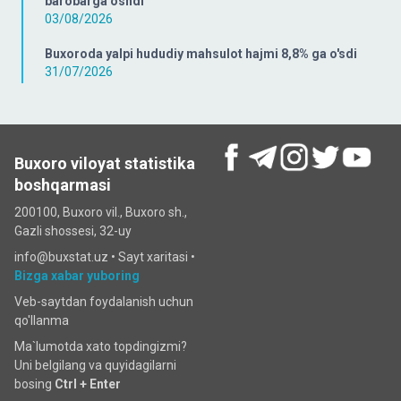
barobarga oshdi
03/08/2026
Buxoroda yalpi hududiy mahsulot hajmi 8,8% ga o'sdi
31/07/2026
Buxoro viloyat statistika
boshqarmasi
200100, Buxoro vil., Buxoro sh.,
Gazli shossesi, 32-uy
info@buxstat.uz •
Sayt xaritasi
•
Bizga xabar yuboring
Veb-saytdan foydalanish uchun
qo'llanma
Ma`lumotda xato topdingizmi?
Uni belgilang va quyidagilarni
bosing
Ctrl + Enter