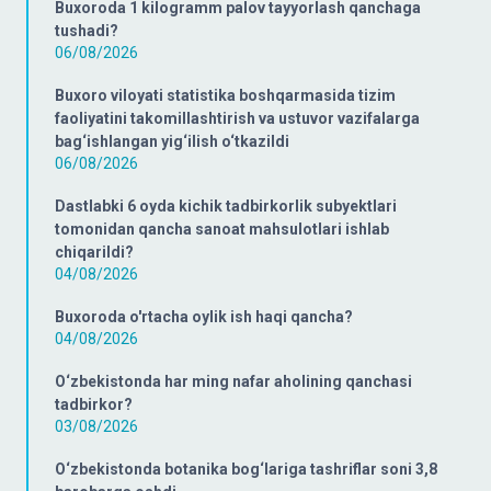
Buxoroda 1 kilogramm palov tayyorlash qanchaga
tushadi?
06/08/2026
Buxoro viloyati statistika boshqarmasida tizim
faoliyatini takomillashtirish va ustuvor vazifalarga
bag‘ishlangan yig‘ilish o‘tkazildi
06/08/2026
Dastlabki 6 oyda kichik tadbirkorlik subyektlari
tomonidan qancha sanoat mahsulotlari ishlab
chiqarildi?
04/08/2026
Buxoroda o'rtacha oylik ish haqi qancha?
04/08/2026
O‘zbekistonda har ming nafar aholining qanchasi
tadbirkor?
03/08/2026
O‘zbekistonda botanika bog‘lariga tashriflar soni 3,8