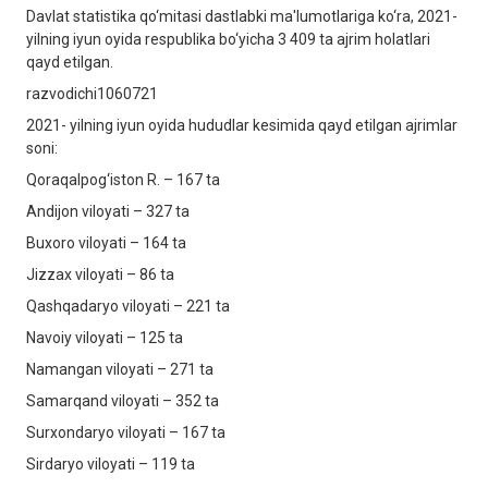
Davlat statistika qo‘mitasi dastlabki ma'lumotlariga ko‘ra, 2021-
yilning iyun oyida respublika bo‘yicha 3 409 ta ajrim holatlari
qayd etilgan.
razvodichi1060721
2021- yilning iyun oyida hududlar kesimida qayd etilgan ajrimlar
soni:
Qoraqalpog‘iston R. – 167 ta
Andijon viloyati – 327 ta
Buxoro viloyati – 164 ta
Jizzax viloyati – 86 ta
Qashqadaryo viloyati – 221 ta
Navoiy viloyati – 125 ta
Namangan viloyati – 271 ta
Samarqand viloyati – 352 ta
Surxondaryo viloyati – 167 ta
Sirdaryo viloyati – 119 ta