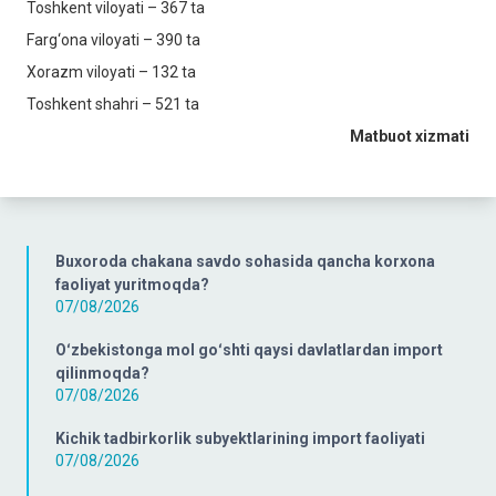
Toshkent viloyati – 367 ta
Farg‘ona viloyati – 390 ta
Xorazm viloyati – 132 ta
Toshkent shahri – 521 ta
Matbuot xizmati
Buxoroda chakana savdo sohasida qancha korxona
faoliyat yuritmoqda?
07/08/2026
Oʻzbekistonga mol goʻshti qaysi davlatlardan import
qilinmoqda?
07/08/2026
Kichik tadbirkorlik subyektlarining import faoliyati
07/08/2026