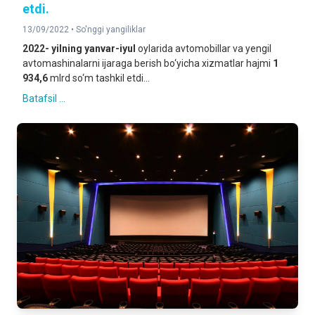
etdi.
13/09/2022 •
So'nggi yangiliklar
2022- yilning yanvar-iyul
oylarida avtomobillar va yengil
avtomashinalarni ijaraga berish bo‘yicha xizmatlar hajmi
1
934,6
mlrd so‘m tashkil etdi...
Batafsil ...