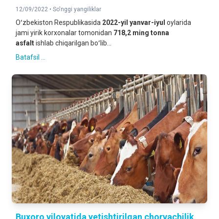
12/09/2022 •
So'nggi yangiliklar
Oʻzbekiston Respublikasida
2022-yil yanvar-iyul
oylarida
jami yirik korxonalar tomonidan
718,2 ming tonna
asfalt
ishlab chiqarilgan boʻlib...
Batafsil ...
Buxoro viloyatida yetishtirilgan chorvachilik