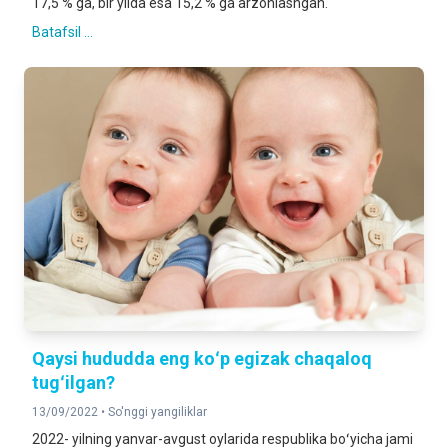
17,5 % ga, bir yilda esa 15,2 % ga arzonlashgan.
Batafsil ...
Qaysi hududda eng koʻp egizak chaqaloq
tugʻilgan?
13/09/2022 •
So'nggi yangiliklar
2022- yilning yanvar-avgust oylarida respublika boʻyicha jami