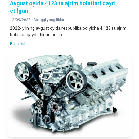
Avgust oyida 4123 ta ajrim holatlari qayd
etilgan
12/09/2022 •
So'nggi yangiliklar
2022- yilning avgust oyida respublika boʻyicha
4 123 ta
ajrim
holatlari qayd etilgan boʻlib...
Batafsil ...