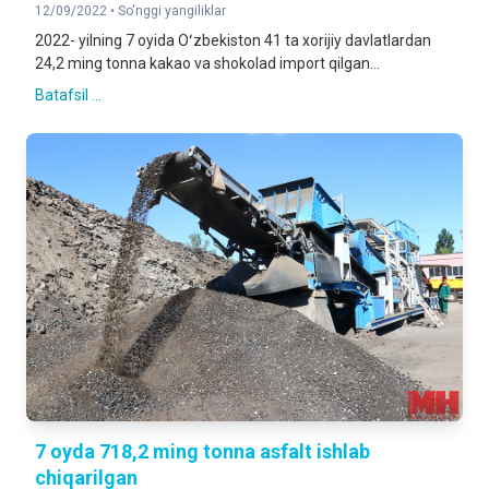
12/09/2022 •
So'nggi yangiliklar
2022- yilning 7 oyida Oʻzbekiston 41 ta xorijiy davlatlardan
24,2 ming tonna kakao va shokolad import qilgan...
Batafsil ...
7 oyda 718,2 ming tonna asfalt ishlab
chiqarilgan