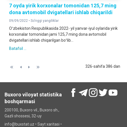
7 oyda yirik korxonalar tomonidan 125,7 ming
dona avtomobil dvigatellari ishlab chiqarildi
09/09/2022 •
So'nggi yangiliklar
Oʻzbekiston Respublikasida 2022- yil yanvar-iyul oylarida yirik
korxonalar tomonidan jami 125,7 ming dona avtomobil
dvigatellari ishlab chiqarilgan boʻlib...
Batafsil ...
326-sahifa 386 dan
Buxoro viloyat statistika
boshqarmasi
200100, Buxoro vil., Buxoro sh.,
Gazli shossesi, 32-uy
info@buxstat.uz •
Sayt xaritasi
•