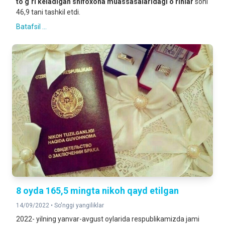
to‘g‘ri keladigan shifoxona muassasalaridagi o‘rinlar
soni
46,9 tani tashkil etdi.
Batafsil ...
8 oyda 165,5 mingta nikoh qayd etilgan
14/09/2022 •
So'nggi yangiliklar
2022- yilning yanvar-avgust oylarida respublikamizda jami