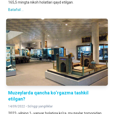
165,5 mingta nikoh holatlari qayd etilgan.
Batafsil ...
Muzeylarda qancha ko‘rgazma tashkil
etilgan?
14/09/2022 •
So'nggi yangiliklar
2022- yilning 1- yanvar holatiga ko‘ra, muzeylar tomonidan