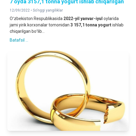
7 oyda 3157,1 tonna yogurt ishlab chiqarilgan
12/09/2022 •
So'nggi yangiliklar
Oʻzbekiston Respublikasida
2022-yil yanvar-iyul
oylarida
jami yirik korxonalar tomonidan
3 157,1 tonna yogurt
ishlab
chiqarilgan boʻlib...
Batafsil ...