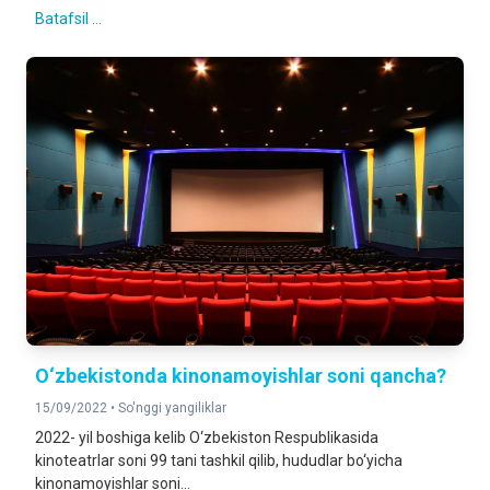
Batafsil ...
O‘zbekistonda kinonamoyishlar soni qancha?
15/09/2022 •
So'nggi yangiliklar
2022- yil boshiga kelib O‘zbekiston Respublikasida
kinoteatrlar soni 99 tani tashkil qilib, hududlar bo‘yicha
kinonamoyishlar soni...