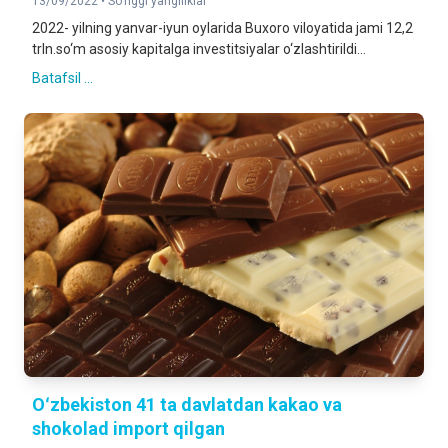
13/09/2022 •
So'nggi yangiliklar
2022- yilning yanvar-iyun oylarida Buxoro viloyatida jami 12,2
trln.so‘m asosiy kapitalga investitsiyalar o‘zlashtirildi...
Batafsil ...
Oʻzbekiston 41 ta davlatdan kakao va
shokolad import qilgan