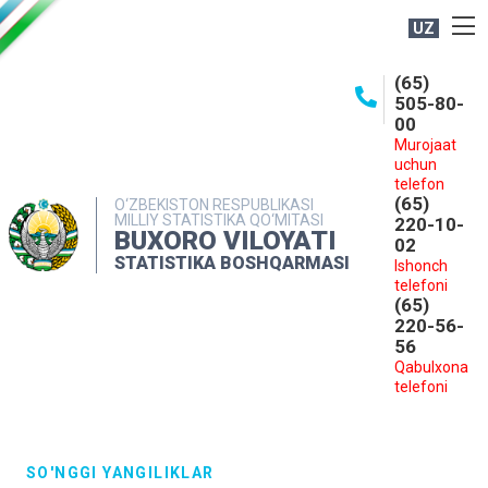
UZ
BOSHQARMA HAQIDA
(65)
505-80-
OCHIQ MA'LUMOTLAR
00
Murojaat
NASHRLAR
uchun
INTERAKTIV XIZMATLAR
telefon
(65)
O‘ZBEKISTON RESPUBLIKASI
MILLIY STATISTIKA QO‘MITASI
MATBUOT XIZMATI
220-10-
BUXORO VILOYATI
02
MUROJAATLAR
STATISTIKA BOSHQARMASI
Ishonch
telefoni
KONTAKTLAR
(65)
220-56-
56
Qabulxona
telefoni
SO'NGGI YANGILIKLAR