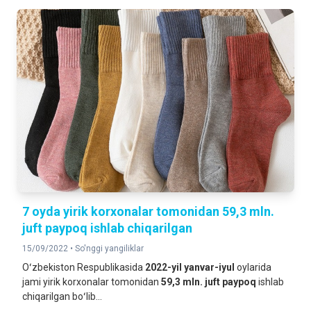
7 oyda yirik korxonalar tomonidan 59,3 mln.
juft paypoq ishlab chiqarilgan
15/09/2022 •
So'nggi yangiliklar
Oʻzbekiston Respublikasida
2022-yil yanvar-iyul
oylarida
jami yirik korxonalar tomonidan
59,3 mln. juft paypoq
ishlab
chiqarilgan boʻlib...