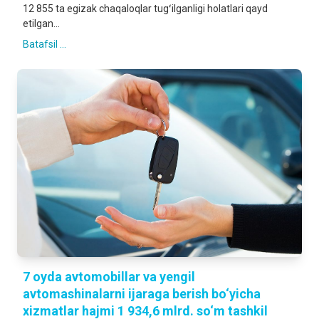
12 855 ta egizak chaqaloqlar tugʻilganligi holatlari qayd
etilgan...
Batafsil ...
7 oyda avtomobillar va yengil
avtomashinalarni ijaraga berish bo‘yicha
xizmatlar hajmi 1 934,6 mlrd. so‘m tashkil