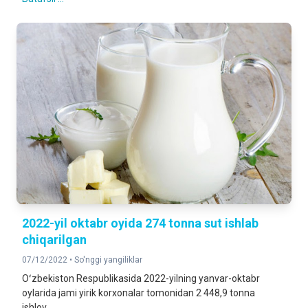
2022-yil oktabr oyida 274 tonna sut ishlab
chiqarilgan
07/12/2022 •
So'nggi yangiliklar
Oʻzbekiston Respublikasida 2022-yilning yanvar-oktabr
oylarida jami yirik korxonalar tomonidan 2 448,9 tonna
ishlov...