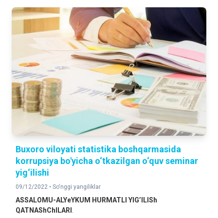
Buxoro viloyati statistika boshqarmasida
korrupsiya bo'yicha o‘tkazilgan o‘quv seminar
yig‘ilishi
09/12/2022 •
So'nggi yangiliklar
ASSALOMU-ALYeYKUM HURMATLI YIG’ILISh
QATNAShChILARI
.