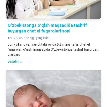
Oʻzbekistonga oʻqish maqsadida tashrif
buyurgan chet el fuqarolari soni
12/12/2022 •
So'nggi yangiliklar
Joriy yilning yanvar-oktabr oyida
5,3
ming nafar chet el
fuqarolari oʻqish maqsadida Oʻzbekistonga tashrif buyurgan,
ulardan:
Batafsil ...