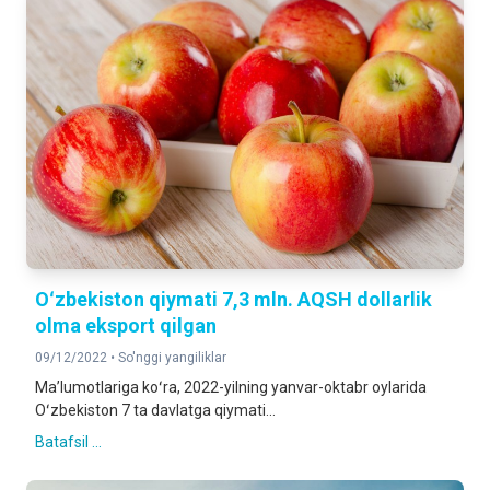
Oʻzbekiston qiymati 7,3 mln. AQSH dollarlik
olma eksport qilgan
09/12/2022 •
So'nggi yangiliklar
Maʼlumotlariga koʻra, 2022-yilning yanvar-oktabr oylarida
Oʻzbekiston 7 ta davlatga qiymati...
Batafsil ...