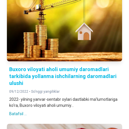
Buxoro viloyati aholi umumiy daromadlari
tarkibida yollanma ishchilarning daromadlari
ulushi
09/12/2022 •
So'nggi yangiliklar
2022- yilning yanvar-sentabr oylari dastlabki ma’lumotlariga
ko‘ra, Buxoro viloyati aholi umumiy...
Batafsil ...