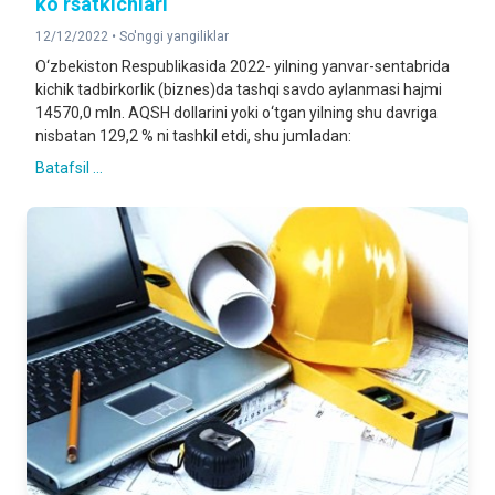
ko‘rsatkichlari
12/12/2022 •
So'nggi yangiliklar
O‘zbekiston Respublikasida 2022- yilning yanvar-sentabrida
kichik tadbirkorlik (biznes)da tashqi savdo aylanmasi hajmi
14570,0 mln. AQSH dollarini yoki о‘tgan yilning shu davriga
nisbatan 129,2 % ni tashkil etdi, shu jumladan:
Batafsil ...