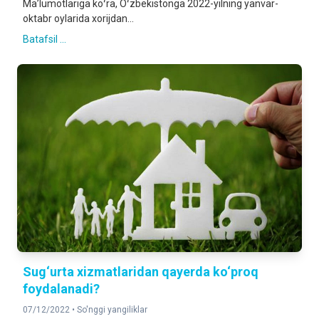
Maʼlumotlariga koʻra, Oʻzbekistonga 2022-yilning yanvar-
oktabr oylarida xorijdan...
Batafsil ...
Sug‘urta xizmatlaridan qayerda ko‘proq
foydalanadi?
07/12/2022 •
So'nggi yangiliklar