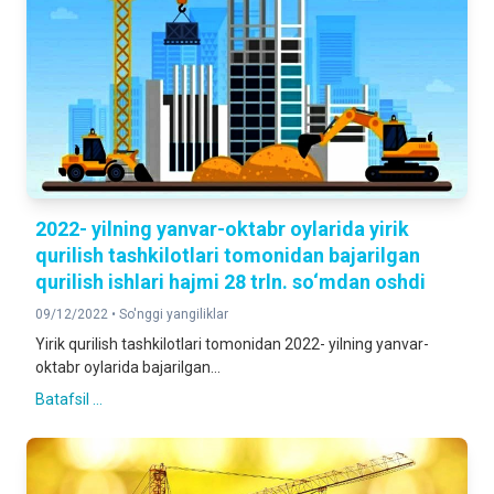
2022- yilning yanvar-oktabr oylarida yirik
qurilish tashkilotlari tomonidan bajarilgan
qurilish ishlari hajmi 28 trln. so‘mdan oshdi
09/12/2022 •
So'nggi yangiliklar
Yirik qurilish tashkilotlari tomonidan 2022- yilning yanvar-
oktabr oylarida bajarilgan...
Batafsil ...