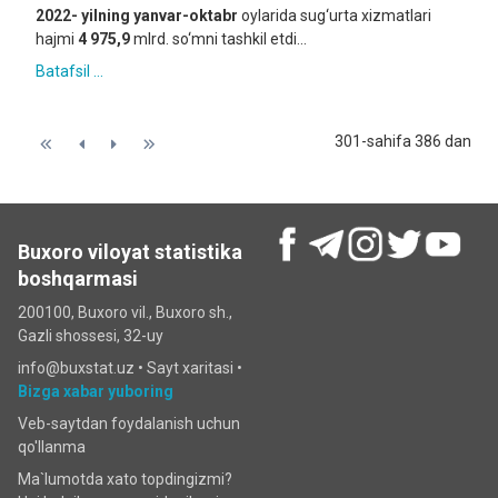
2022- yilning yanvar-
oktabr
oylarida sug‘urta xizmatlari
hajmi
4 975,9
mlrd. so‘mni tashkil etdi...
Batafsil ...
301-sahifa 386 dan
Buxoro viloyat statistika
boshqarmasi
200100, Buxoro vil., Buxoro sh.,
Gazli shossesi, 32-uy
info@buxstat.uz •
Sayt xaritasi
•
Bizga xabar yuboring
Veb-saytdan foydalanish uchun
qo'llanma
Ma`lumotda xato topdingizmi?