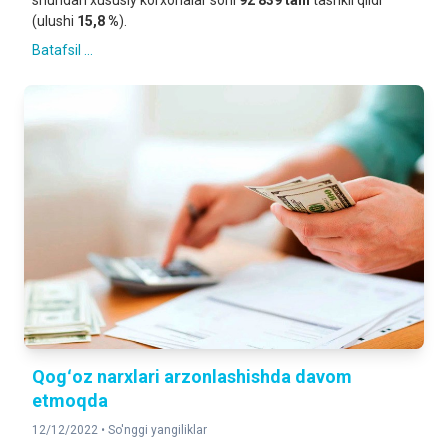
shundan xususiy korxonalar soni
92 839 tani
tashkil qildi
(ulushi
15,8 %
).
Batafsil ...
Qogʻoz narxlari arzonlashishda davom
etmoqda
12/12/2022 •
So'nggi yangiliklar