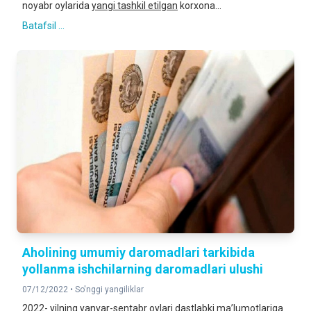
noyabr oylarida
yangi tashkil etilgan
korxona...
Batafsil ...
Aholining umumiy daromadlari tarkibida
yollanma ishchilarning daromadlari ulushi
07/12/2022 •
So'nggi yangiliklar
2022- yilning yanvar-sentabr oylari dastlabki ma’lumotlariga