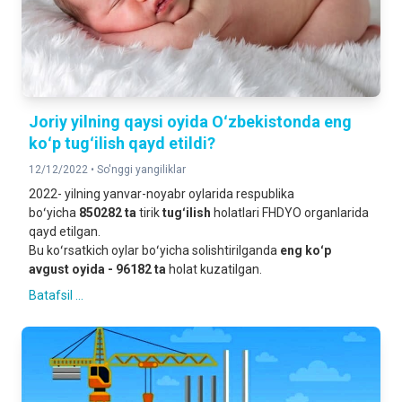
Joriy yilning qaysi oyida Oʻzbekistonda eng
koʻp tugʻilish qayd etildi?
12/12/2022 •
So'nggi yangiliklar
2022- yilning yanvar-noyabr oylarida respublika
boʻyicha
850282 ta
tirik
tugʻilish
holatlari FHDYO organlarida
qayd etilgan.
Bu koʻrsatkich oylar boʻyicha solishtirilganda
eng koʻp
avgust oyida - 96182 ta
holat kuzatilgan.
Batafsil ...