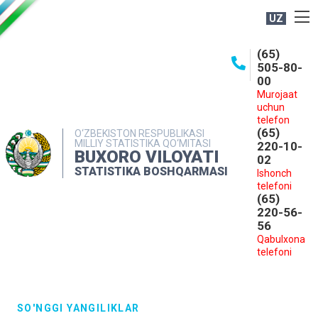
UZ
BOSHQARMA HAQIDA
(65)
505-80-
OCHIQ MA'LUMOTLAR
00
Murojaat
NASHRLAR
uchun
INTERAKTIV XIZMATLAR
telefon
(65)
O‘ZBEKISTON RESPUBLIKASI
MILLIY STATISTIKA QO‘MITASI
MATBUOT XIZMATI
220-10-
BUXORO VILOYATI
02
MUROJAATLAR
STATISTIKA BOSHQARMASI
Ishonch
telefoni
KONTAKTLAR
(65)
220-56-
56
Qabulxona
telefoni
SO'NGGI YANGILIKLAR