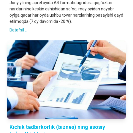
Joriy yilning aprel oyida A4 formatidagi idora qogʻozlari
narxlarining keskin oshishidan soʻng, may oyidan noyabr
oyiga qadar har oyda ushbu tovar narxlarining pasayishi qayd
etilmoqda (7 oy davomida -20 %).
Batafsil ...
Kichik tadbirkorlik (biznes) ning asosiy