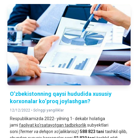
O’zbekistonning qaysi hududida xususiy
korxonalar ko‘proq joylashgan?
12/12/2022 •
So'nggi yangiliklar
Respublikamizda 2022- yilning 1- dekabr holatiga
jami
faoliyat ko‘rsatayotgan tadbirkorlik
subyektlari
soni
(fermer va dehqon xo‘jaliklarisiz)
588 823 tani
tashkil qilib,