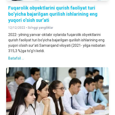
Fuqarolik obyektlarini qurish faoliyat turi
bo‘yicha bajarilgan qurilish ishlarining eng
yuqori o‘sish sur’ati
12/12/2022 •
So'nggi yangiliklar
2022- yilning yanvar-oktabr oylarida fuqarolik obyektlarini
qurish faoliyat turi bo‘yicha bajarilgan qurilish ishlarining eng
yuqori o‘sish sur’ati Samarqand viloyati (2021- yilga nisbatan
315,3 %)ga to‘g‘ri keldi.
Batafsil ...