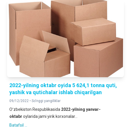
2022-yilning oktabr oyida 5 624,1 tonna quti,
yashik va qutichalar ishlab chiqarilgan
09/12/2022 •
So'nggi yangiliklar
Oʻzbekiston Respublikasida
2022-yilning
yanvar-
oktabr
oylarida jami yirik korxonalar...
Batafsil ...