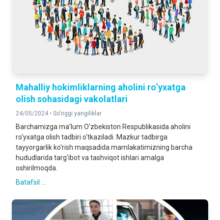
Mahalliy hokimliklarning aholini ro‘yxatga
olish sohasidagi vakolatlari
24/05/2024 •
So'nggi yangiliklar
Barchamizga ma’lum O‘zbekiston Respublikasida aholini
ro‘yxatga olish tadbiri o‘tkaziladi. Mazkur tadbirga
tayyorgarlik ko‘rish maqsadida mamlakatimizning barcha
hududlarida targ‘ibot va tashviqot ishlari amalga
oshirilmoqda.
Batafsil ...