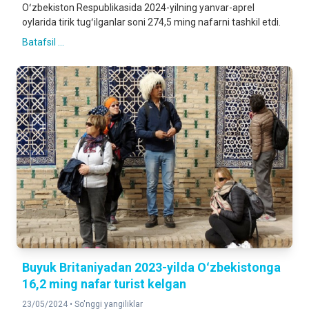
Oʻzbekiston Respublikasida 2024-yilning yanvar-aprel
oylarida tirik tugʻilganlar soni 274,5 ming nafarni tashkil etdi.
Batafsil ...
Buyuk Britaniyadan 2023-yilda Oʻzbekistonga
16,2 ming nafar turist kelgan
23/05/2024 •
So'nggi yangiliklar