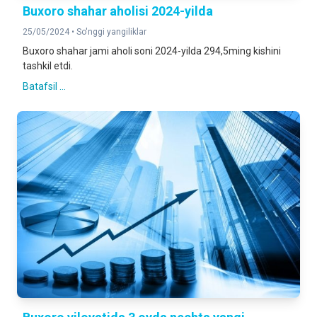
Buxoro shahar aholisi 2024-yilda
25/05/2024 •
So'nggi yangiliklar
Buxoro shahar jami aholi soni 2024-yilda 294,5ming kishini
tashkil etdi.
Batafsil ...