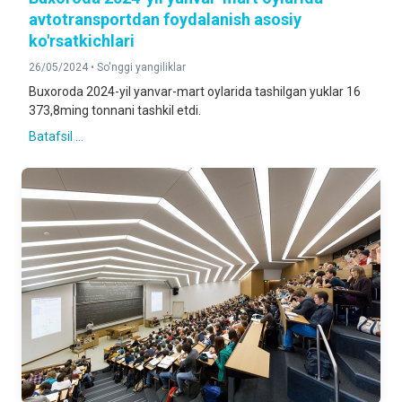
avtotransportdan foydalanish asosiy
ko'rsatkichlari
26/05/2024 •
So'nggi yangiliklar
Buxoroda 2024-yil yanvar-mart oylarida tashilgan yuklar 16
373,8ming tonnani tashkil etdi.
Batafsil ...