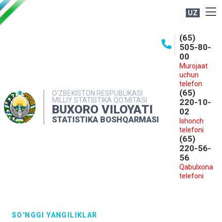
UZ
BOSHQARMA HAQIDA
(65)
505-80-
OCHIQ MA'LUMOTLAR
00
Murojaat
NASHRLAR
uchun
INTERAKTIV XIZMATLAR
telefon
(65)
O‘ZBEKISTON RESPUBLIKASI
MILLIY STATISTIKA QO‘MITASI
MATBUOT XIZMATI
220-10-
BUXORO VILOYATI
02
MUROJAATLAR
STATISTIKA BOSHQARMASI
Ishonch
telefoni
KONTAKTLAR
(65)
220-56-
56
Qabulxona
telefoni
SO'NGGI YANGILIKLAR