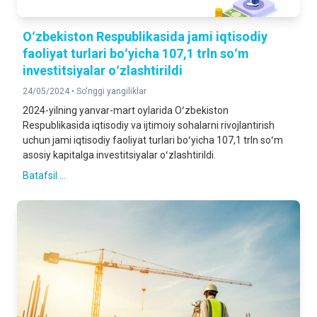
Oʻzbekiston Respublikasida jami iqtisodiy
faoliyat turlari boʻyicha 107,1 trln soʻm
investitsiyalar oʻzlashtirildi
24/05/2024 •
So'nggi yangiliklar
2024-yilning yanvar-mart oylarida Oʻzbekiston
Respublikasida iqtisodiy va ijtimoiy sohalarni rivojlantirish
uchun jami iqtisodiy faoliyat turlari boʻyicha 107,1 trln soʻm
asosiy kapitalga investitsiyalar oʻzlashtirildi.
Batafsil ...