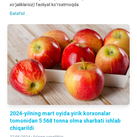
xoʻjaliklarisiz)
faoliyat koʻrsatmoqda.
Batafsil ...
2024-yilning mart oyida yirik korxonalar
tomonidan 5 568 tonna olma sharbati ishlab
chiqarildi