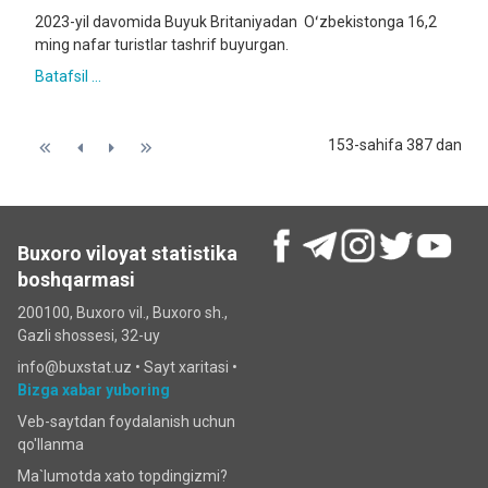
2023-yil davomida Buyuk Britaniyadan Oʻzbekistonga 16,2
ming nafar turistlar tashrif buyurgan.
Batafsil ...
153-sahifa 387 dan
Buxoro viloyat statistika
boshqarmasi
200100, Buxoro vil., Buxoro sh.,
Gazli shossesi, 32-uy
info@buxstat.uz •
Sayt xaritasi
•
Bizga xabar yuboring
Veb-saytdan foydalanish uchun
qo'llanma
Ma`lumotda xato topdingizmi?