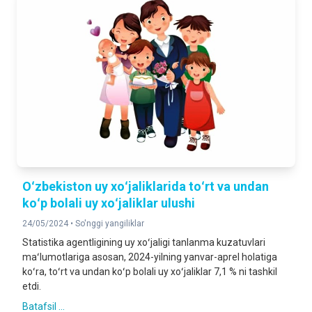
Oʻzbekiston uy xoʻjaliklarida toʻrt va undan
koʻp bolali uy xoʻjaliklar ulushi
24/05/2024 •
So'nggi yangiliklar
Statistika agentligining uy xoʻjaligi tanlanma kuzatuvlari
maʻlumotlariga asosan, 2024-yilning yanvar-aprel holatiga
koʻra, toʻrt va undan koʻp bolali uy xoʻjaliklar 7,1 % ni tashkil
etdi.
Batafsil ...