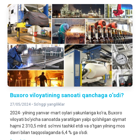
Buxoro viloyatining sanoati qanchaga o‘sdi?
27/05/2024 •
So'nggi yangiliklar
2024- yilning yanvar-mart oylari yakunlariga ko‘ra, Buxoro
viloyati bo‘yicha sanoatda yaratilgan yalpi qo‘shilgan qiymat
hajmi 2 310,5 mlrd. so‘mni tashkil etdi va o‘tgan yilning mos
davri bilan taqqoslaganda 6,4 % ga o‘sdi.