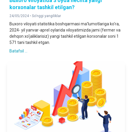
Buxoro viloyatida 3 oyda nechta yangi
korxonalar tashkil etilgan?
24/05/2024 •
So'nggi yangiliklar
Buxoro viloyati statistika boshqarmasi ma'lumotlariga ko'ra,
2024- yil yanvar-aprel oylarida viloyatimizda jami (fermer va
dehqon xo'jaliklarisiz) yangi tashkil etilgan korxonalar soni 1
571 tani tashkil etgan.
Batafsil ...