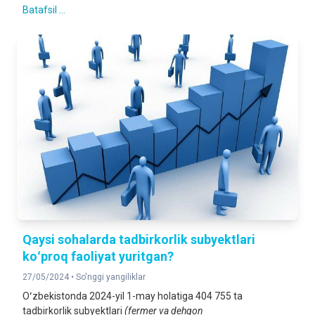
Batafsil ...
Qaysi sohalarda tadbirkorlik subyektlari
koʻproq faoliyat yuritgan?
27/05/2024 •
So'nggi yangiliklar
Oʻzbekistonda 2024-yil 1-may holatiga 404 755 ta
tadbirkorlik subyektlari
(fermer va dehqon