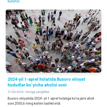
Batafsil ...
2024-yil 1-aprel holatida Buxoro viloyat
hududlar bo`yicha aholisi soni
27/05/2024 •
So'nggi yangiliklar
Buxoro viloyatida 2024- yil 1-aprel holatiga ko'ra jami aholi
soni 2050,6 ming kishini tashkil etdi.