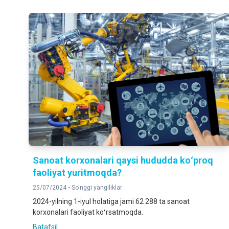
Sanoat korxonalari qaysi hududda koʻproq
faoliyat yuritmoqda?
25/07/2024 •
So'nggi yangiliklar
2024-yilning 1-iyul holatiga jami 62 288 ta sanoat
korxonalari faoliyat koʻrsatmoqda.
Batafsil ...