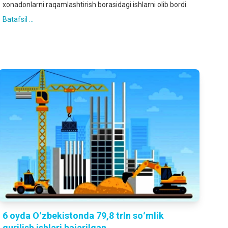
xonadonlarni raqamlashtirish borasidagi ishlarni olib bordi.
Batafsil ...
6 oyda Oʻzbekistonda 79,8 trln soʻmlik
qurilish ishlari bajarilgan