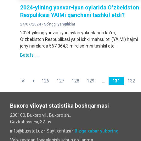
2024-yilning yanvar-iyun oylarida Oʻzbekiston
Respulikasi YAIMi qanchani tashkil etdi?
24/07/2024 •
So'nggi yangiliklar
2024-yilning yanvar-iyun oylari yakunlariga koʻra,
Oʻzbekiston Respublikasi yalpi ichki mahsuloti (YAIMi) hajmi
joriy narxlarda 567 364,3 mlrd soʻmni tashkil etdi.
Batafsil ...
126
127
128
129
...
131
132
Buxoro viloyat statistika boshqarmasi
200100, Buxoro vil., Buxoro sh.,
Gazli shossesi, 32-uy
info@buxstat.uz •
Sayt xaritasi
•
Bizga xabar yuboring
Veb-saytdan foydalanish uchun qo'llanma