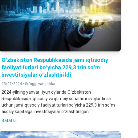
Oʻzbekiston Respublikasida jami iqtisodiy
faoliyat turlari boʻyicha 229,3 trln soʻm
investitsiyalar oʻzlashtirildi
25/07/2024 •
So'nggi yangiliklar
2024-yilning yanvar–iyun oylarida Oʻzbekiston
Respublikasida iqtisodiy va ijtimoiy sohalarni rivojlantirish
uchun jami iqtisodiy faoliyat turlari boʻyicha 229,3 trln soʻm
asosiy kapitalga investitsiyalar oʻzlashtirilgan.
Batafsil ...