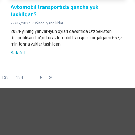
Avtomobil transportida qancha yuk
tashilgan?
24/07/2024 •
So'nggi yangiliklar
2024-yilning yanvar-iyun oylari davomida Oʻzbekiston
Respublikasi boʻyicha avtomobil transporti orqali jami 667,5
mln tonna yuklar tashilgan.
Batafsil ...
133
134
...