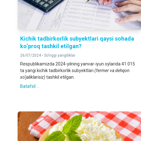
Kichik tadbirkorlik subyektlari qaysi sohada
ko‘proq tashkil etilgan?
26/07/2024 •
So'nggi yangiliklar
Respublikamizda 2024-yilning yanvar-iyun oylarida 41 015
ta yangi kichik tadbirkorlik subyektlari
(fermer va dehqon
xo‘jaliklarisiz)
tashkil etilgan.
Batafsil ...