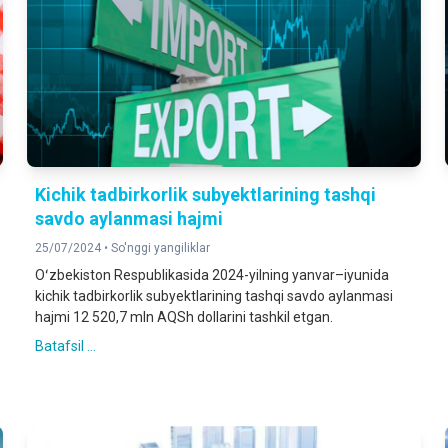
Kichik tadbirkorlik subyektlarining tashqi
savdo aylanmasi hajmi
25/07/2024 •
So'nggi yangiliklar
Oʻzbekiston Respublikasida 2024-yilning yanvar–iyunida
kichik tadbirkorlik subyektlarining tashqi savdo aylanmasi
hajmi 12 520,7 mln AQSh dollarini tashkil etgan.
Batafsil ...