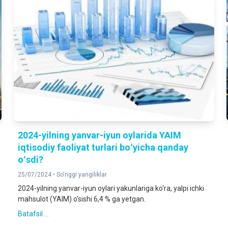
2024-yilning yanvar-iyun oylarida YAIM
iqtisodiy faoliyat turlari boʻyicha qanday
oʻsdi?
25/07/2024 •
So'nggi yangiliklar
2024-yilning yanvar-iyun oylari yakunlariga ko‘ra, yalpi ichki
mahsulot (YAIM) o‘sishi 6,4 % ga yetgan.
Batafsil ...