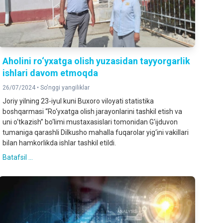
Aholini ro‘yxatga olish yuzasidan tayyorgarlik
ishlari davom etmoqda
26/07/2024 •
So'nggi yangiliklar
Joriy yilning 23-iyul kuni Buxoro viloyati statistika
boshqarmasi “Ro‘yxatga olish jarayonlarini tashkil etish va
uni o‘tkazish” bo‘limi mustaxasislari tomonidan G'ijduvon
tumaniga qarashli Dilkusho mahalla fuqarolar yig‘ini vakillari
bilan hamkorlikda ishlar tashkil etildi.
Batafsil ...