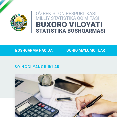
O‘ZBEKISTON RESPUBLIKASI
MILLIY STATISTIKA QO‘MITASI
BUXORO VILOYATI
STATISTIKA BOSHQARMASI
BOSHQARMA HAQIDA
OCHIQ MA'LUMOTLAR
SO'NGGI YANGILIKLAR