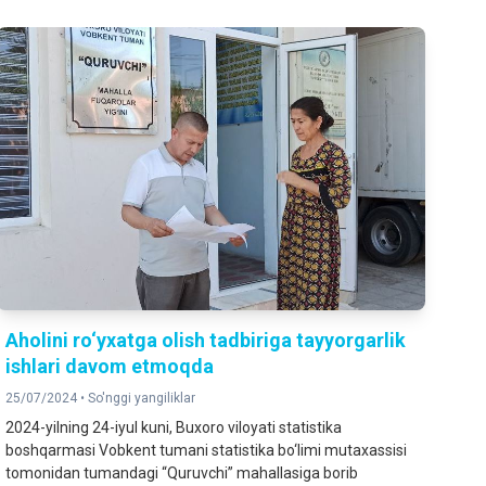
Aholini ro‘yxatga olish tadbiriga tayyorgarlik
ishlari davom etmoqda
25/07/2024 •
So'nggi yangiliklar
2024-yilning 24-iyul kuni, Buxoro viloyati statistika
boshqarmasi Vobkent tumani statistika bo‘limi mutaxassisi
tomonidan tumandagi “Quruvchi” mahallasiga borib