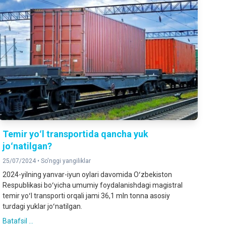
Temir yoʻl transportida qancha yuk
joʻnatilgan?
25/07/2024 •
So'nggi yangiliklar
2024-yilning yanvar-iyun oylari davomida Oʻzbekiston
Respublikasi boʻyicha umumiy foydalanishdagi magistral
temir yoʻl transporti orqali jami 36,1 mln tonna asosiy
turdagi yuklar joʻnatilgan.
Batafsil ...