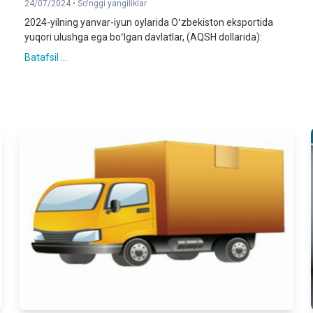
24/07/2024 •
So'nggi yangiliklar
2024-yilning yanvar-iyun oylarida Oʻzbekiston eksportida
yuqori ulushga ega boʻlgan davlatlar, (AQSH dollarida):
Batafsil ...