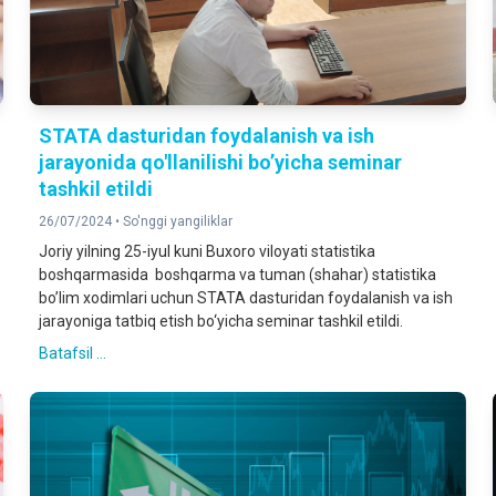
STATA dasturidan foydalanish va ish
jarayonida qo'llanilishi bo’yicha seminar
tashkil etildi
26/07/2024 •
So'nggi yangiliklar
Joriy yilning 25-iyul kuni Buxoro viloyati statistika
boshqarmasida boshqarma va tuman (shahar) statistika
bo’lim xodimlari uchun STATA dasturidan foydalanish va ish
jarayoniga tatbiq etish bo‘yicha seminar tashkil etildi.
Batafsil ...