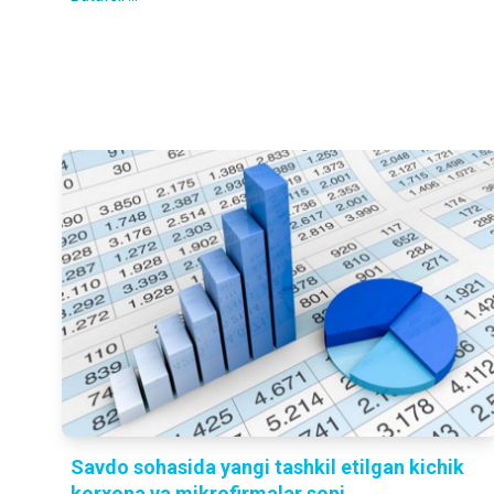
Savdo sohasida yangi tashkil etilgan kichik
korxona va mikrofirmalar soni