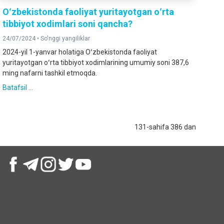
Oʻzbekistonda faoliyat yuritayotgan oʻrta
tibbiyot xodimlari soni qancha?
24/07/2024 •
So'nggi yangiliklar
2024-yil 1-yanvar holatiga Oʻzbekistonda faoliyat
yuritayotgan oʻrta tibbiyot xodimlarining umumiy soni 387,6
ming nafarni tashkil etmoqda.
Batafsil ...
131-sahifa 386 dan