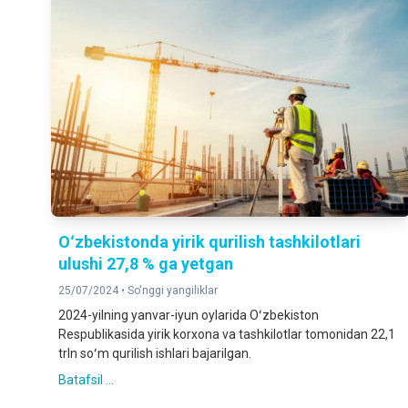
Oʻzbekistonda yirik qurilish tashkilotlari
ulushi 27,8 % ga yetgan
25/07/2024 •
So'nggi yangiliklar
2024-yilning yanvar-iyun oylarida Oʻzbekiston
Respublikasida yirik korxona va tashkilotlar tomonidan 22,1
trln soʻm qurilish ishlari bajarilgan.
Batafsil ...