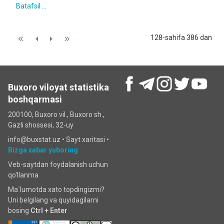
Batafsil ...
128-sahifa 386 dan
Buxoro viloyat statistika
boshqarmasi
200100, Buxoro vil., Buxoro sh.,
Gazli shossesi, 32-uy
info@buxstat.uz •
Sayt xaritasi
•
Bizga xabar yuboring
Veb-saytdan foydalanish uchun
qo'llanma
Ma`lumotda xato topdingizmi?
Uni belgilang va quyidagilarni
bosing
Ctrl + Enter