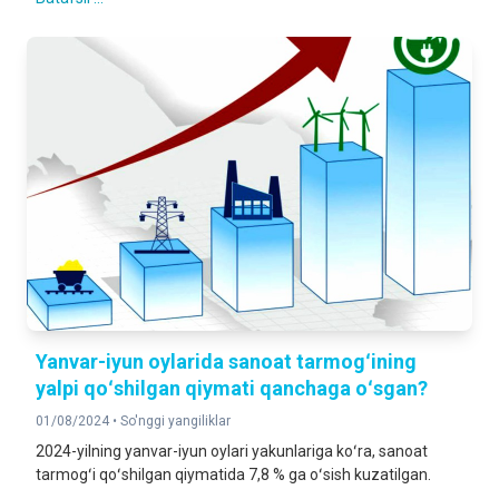
Yanvar-iyun oylarida sanoat tarmogʻining
yalpi qoʻshilgan qiymati qanchaga oʻsgan?
01/08/2024 •
So'nggi yangiliklar
2024-yilning yanvar-iyun oylari yakunlariga koʻra, sanoat
tarmogʻi qoʻshilgan qiymatida 7,8 % ga oʻsish kuzatilgan.