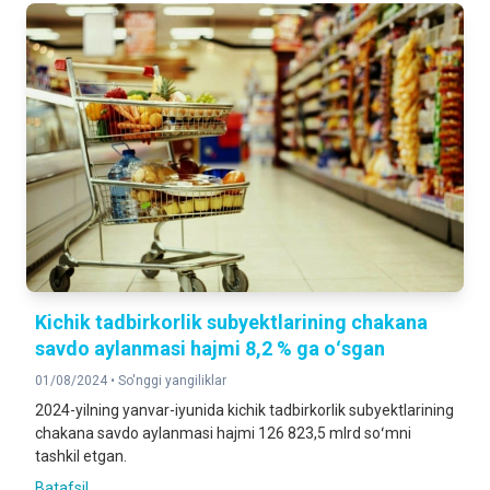
Kichik tadbirkorlik subyektlarining chakana
savdo aylanmasi hajmi 8,2 % ga oʻsgan
01/08/2024 •
So'nggi yangiliklar
2024-yilning yanvar-iyunida kichik tadbirkorlik subyektlarining
chakana savdo aylanmasi hajmi 126 823,5 mlrd soʻmni
tashkil etgan.
Batafsil ...