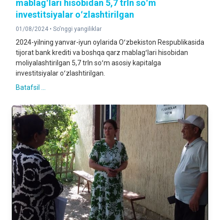
mablagʻlari hisobidan 5,7 trln soʻm
investitsiyalar oʻzlashtirilgan
01/08/2024 •
So'nggi yangiliklar
2024-yilning yanvar-iyun oylarida Oʻzbekiston Respublikasida
tijorat bank krediti va boshqa qarz mablagʻlari hisobidan
moliyalashtirilgan 5,7 trln soʻm asosiy kapitalga
investitsiyalar oʻzlashtirilgan.
Batafsil ...