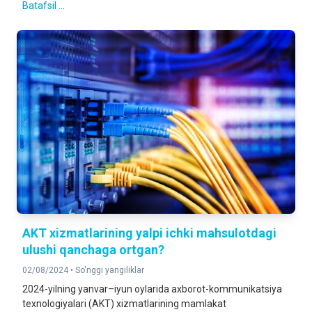
Batafsil ...
AKT xizmatlarining yalpi ichki mahsulotdagi
ulushi qanchaga ortgan?
02/08/2024 •
So'nggi yangiliklar
2024-yilning yanvar–iyun oylarida axborot-kommunikatsiya
texnologiyalari (AKT) xizmatlarining mamlakat