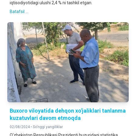
iqtisodiyotidagi ulushi 2,4 % ni tashkil etgan.
Batafsil ...
Buxoro viloyatida dehqon xo'jaliklari tanlanma
kuzatuvlari davom etmoqda
02/08/2024 •
So'nggi yangiliklar
O‘zbekiston Respublikasi Prezidenti huzuridagi statistika