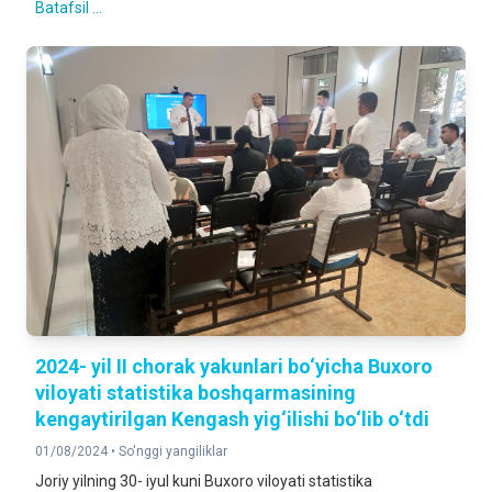
Batafsil ...
2024- yil II chorak yakunlari bo‘yicha Buxoro
viloyati statistika boshqarmasining
kengaytirilgan Kengash yig‘ilishi bo‘lib o‘tdi
01/08/2024 •
So'nggi yangiliklar
Joriy yilning 30- iyul kuni Buxoro viloyati statistika