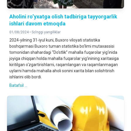
Aholini ro‘yxatga olish tadbiriga tayyorgarlik
ishlari davom etmoqda
01/08/2024 •
So'nggi yangiliklar
2024-yilning 31-iyul kuni, Buxoro viloyati statistika
boshqarmasi Buxoro tuman statistika bo‘limi mutaxassisi
tomonidan shahardagi “Do'stlik” mahalla fuqarolar yig‘inida
joyiga chiqqan holda mahalla fuqarolar yig‘inining xaritasiga
kiritilgan o‘zgartirishlarni, raqamlangan va raqamlanmagan
uylarni hamda mahalla aholi sonini xarita bilan solishtirish
ishlarini olib bordi.
Batafsil ...