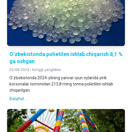
Oʻzbekistonda polietilen ishlab chiqarish 8,1 %
ga oshgan
02/08/2024 •
So'nggi yangiliklar
Oʻzbekistonda 2024-yilning yanvar-iyun oylarida yirik
korxonalar tomonidan 213,8 ming tonna polietilen ishlab
chiqarilgan.
Batafsil ...