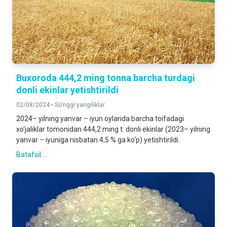
Buxoroda 444,2 ming tonna barcha turdagi
donli ekinlar yetishtirildi
02/08/2024 •
So'nggi yangiliklar
2024– yilning yanvar – iyun oylarida barcha toifadagi
xo‘jaliklar tomonidan 444,2 ming t. donli ekinlar (2023– yilning
yanvar – iyuniga nisbatan 4,5 % ga ko‘p) yetishtirildi.
Batafsil ...