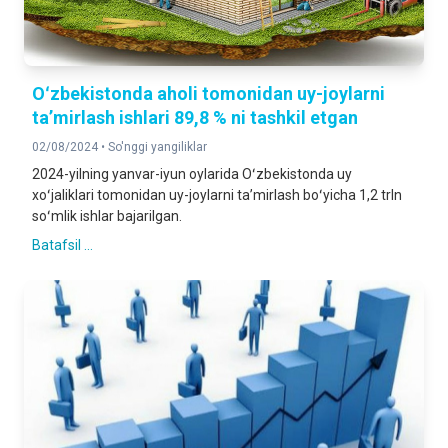
Oʻzbekistonda aholi tomonidan uy-joylarni
taʼmirlash ishlari 89,8 % ni tashkil etgan
02/08/2024 •
So'nggi yangiliklar
2024-yilning yanvar-iyun oylarida Oʻzbekistonda uy
xoʻjaliklari tomonidan uy-joylarni taʼmirlash boʻyicha 1,2 trln
soʻmlik ishlar bajarilgan.
Batafsil ...