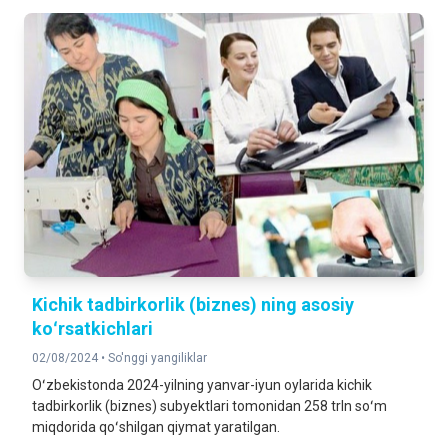
Kichik tadbirkorlik (biznes) ning asosiy
koʻrsatkichlari
02/08/2024 •
So'nggi yangiliklar
Oʻzbekistonda 2024-yilning yanvar-iyun oylarida kichik
tadbirkorlik (biznes) subyektlari tomonidan 258 trln soʻm
miqdorida qoʻshilgan qiymat yaratilgan.