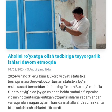
Aholini ro‘yxatga olish tadbiriga tayyorgarlik
ishlari davom etmoqda
01/08/2024 •
So'nggi yangiliklar
2024-yilning 31-iyul kuni, Buxoro viloyati statistika
boshqarmasi Qorovulbozor tuman statistika bo‘limi
mutaxassisi tomonidan shahardagi “Imom Buxoriy” mahalla
fuqarolar yig‘inida joyiga chiqqan holda mahalla fuqarolar
yig‘inining xaritasiga kiritilgan o‘zgartirishlarni, raqamlangan
va raqamlanmagan uylarni hamda mahalla aholi sonini xarita
bilan solishtirish ishlarini olib bordi.