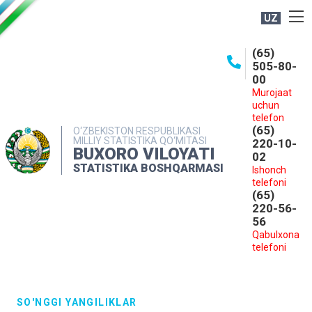
UZ
BOSHQARMA HAQIDA
(65)
505-80-
OCHIQ MA'LUMOTLAR
00
Murojaat
NASHRLAR
uchun
INTERAKTIV XIZMATLAR
telefon
(65)
O‘ZBEKISTON RESPUBLIKASI
MILLIY STATISTIKA QO‘MITASI
MATBUOT XIZMATI
220-10-
BUXORO VILOYATI
02
MUROJAATLAR
STATISTIKA BOSHQARMASI
Ishonch
telefoni
KONTAKTLAR
(65)
220-56-
56
Qabulxona
telefoni
SO'NGGI YANGILIKLAR