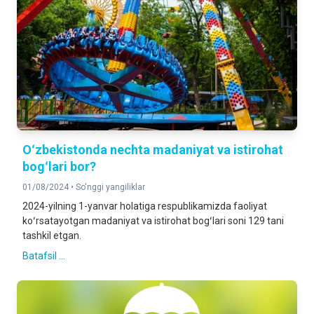
Oʻzbekistonda nechta madaniyat va istirohat
bogʻlari bor?
01/08/2024 •
So'nggi yangiliklar
2024-yilning 1-yanvar holatiga respublikamizda faoliyat
koʻrsatayotgan madaniyat va istirohat bogʻlari soni 129 tani
tashkil etgan.
Batafsil ...