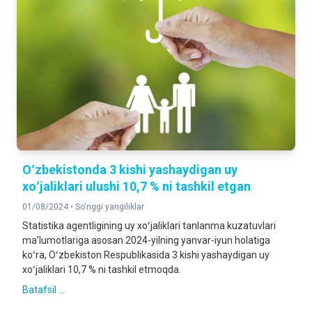
Oʻzbekistonda 3 kishi yashaydigan uy
xoʻjaliklari ulushi 10,7 % ni tashkil etgan
01/08/2024 •
So'nggi yangiliklar
Statistika agentligining uy xoʻjaliklari tanlanma kuzatuvlari
maʼlumotlariga asosan 2024-yilning yanvar-iyun holatiga
koʻra, Oʻzbekiston Respublikasida 3 kishi yashaydigan uy
xoʻjaliklari 10,7 % ni tashkil etmoqda.
Batafsil ...