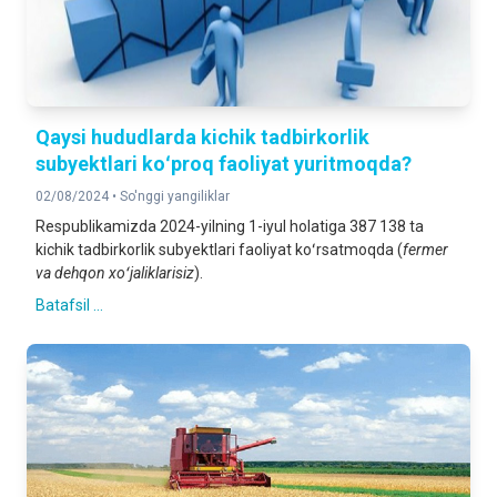
Qaysi hududlarda kichik tadbirkorlik
subyektlari koʻproq faoliyat yuritmoqda?
02/08/2024 •
So'nggi yangiliklar
Respublikamizda 2024-yilning 1-iyul holatiga 387 138 ta
kichik tadbirkorlik subyektlari faoliyat koʻrsatmoqda (
fermer
va dehqon xoʻjaliklarisiz
).
Batafsil ...