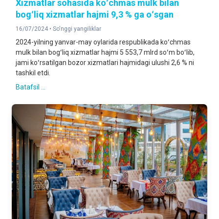
Xizmatlar sohasida koʻchmas mulk bilan
bogʻliq xizmatlar hajmi 9,3 % ga oʻsgan
16/07/2024 •
So'nggi yangiliklar
2024-yilning yanvar-may oylarida respublikada koʻchmas
mulk bilan bogʻliq xizmatlar hajmi 5 553,7 mlrd soʻm boʻlib,
jami koʻrsatilgan bozor xizmatlari hajmidagi ulushi 2,6 % ni
tashkil etdi.
Batafsil ...