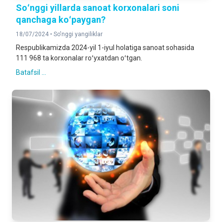
Soʻnggi yillarda sanoat korxonalari soni
qanchaga koʻpaygan?
18/07/2024 •
So'nggi yangiliklar
Respublikamizda 2024-yil 1-iyul holatiga sanoat sohasida
111 968 ta korxonalar roʻyxatdan oʻtgan.
Batafsil ...