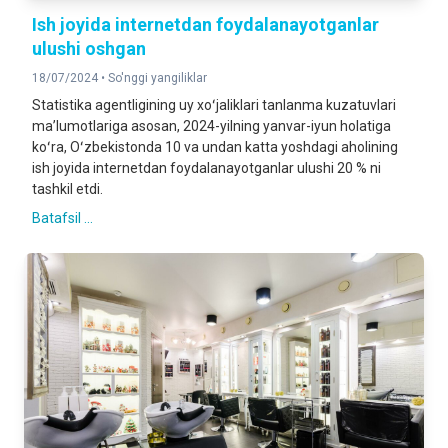
Ish joyida internetdan foydalanayotganlar
ulushi oshgan
18/07/2024 •
So'nggi yangiliklar
Statistika agentligining uy xoʻjaliklari tanlanma kuzatuvlari
maʼlumotlariga asosan, 2024-yilning yanvar-iyun holatiga
koʻra, Oʻzbekistonda 10 va undan katta yoshdagi aholining
ish joyida internetdan foydalanayotganlar ulushi 20 % ni
tashkil etdi.
Batafsil ...