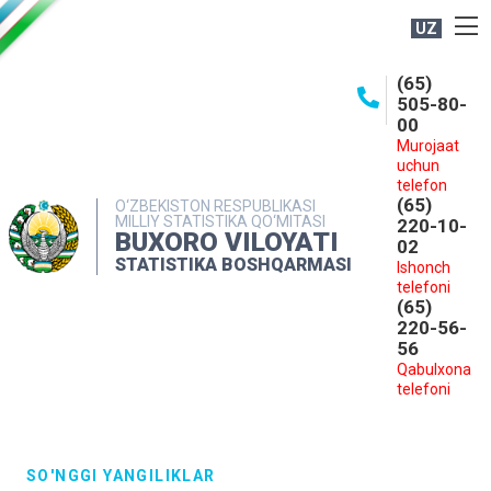
UZ
BOSHQARMA HAQIDA
(65)
505-80-
OCHIQ MA'LUMOTLAR
00
Murojaat
NASHRLAR
uchun
INTERAKTIV XIZMATLAR
telefon
(65)
O‘ZBEKISTON RESPUBLIKASI
MILLIY STATISTIKA QO‘MITASI
MATBUOT XIZMATI
220-10-
BUXORO VILOYATI
02
MUROJAATLAR
STATISTIKA BOSHQARMASI
Ishonch
telefoni
KONTAKTLAR
(65)
220-56-
56
Qabulxona
telefoni
SO'NGGI YANGILIKLAR