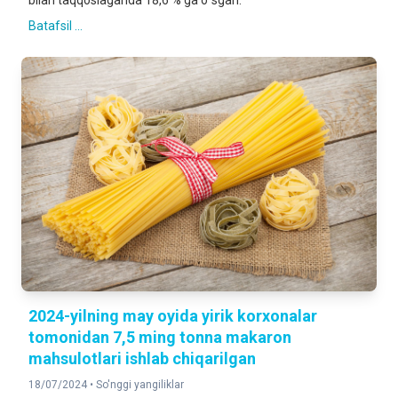
bilan taqqoslaganda 18,6 % ga oʻsgan.
Batafsil ...
2024-yilning may oyida yirik korxonalar
tomonidan 7,5 ming tonna makaron
mahsulotlari ishlab chiqarilgan
18/07/2024 •
So'nggi yangiliklar