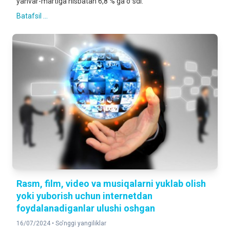
yanvar-martiga nisbatan 6,8 % ga oʻsdi.
Batafsil ...
Rasm, film, video va musiqalarni yuklab olish
yoki yuborish uchun internetdan
foydalanadiganlar ulushi oshgan
16/07/2024 •
So'nggi yangiliklar