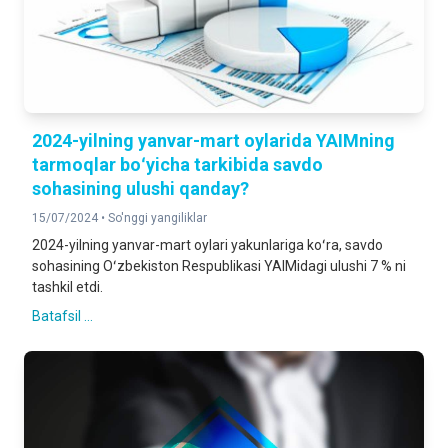
2024-yilning yanvar-mart oylarida YAIMning
tarmoqlar boʻyicha tarkibida savdo
sohasining ulushi qanday?
15/07/2024 •
So'nggi yangiliklar
2024-yilning yanvar-mart oylari yakunlariga koʻra, savdo
sohasining Oʻzbekiston Respublikasi YAIMidagi ulushi 7 % ni
tashkil etdi.
Batafsil ...