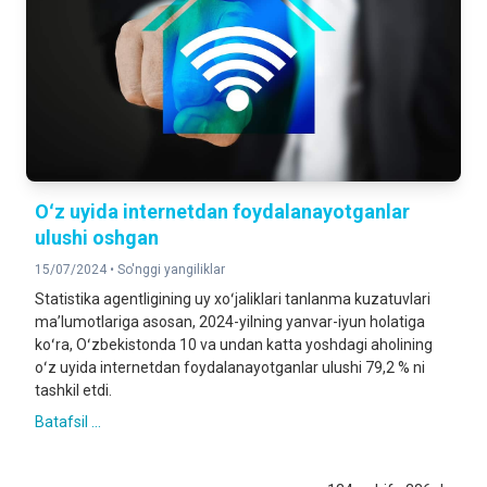
Oʻz uyida internetdan foydalanayotganlar
ulushi oshgan
15/07/2024 •
So'nggi yangiliklar
Statistika agentligining uy xoʻjaliklari tanlanma kuzatuvlari
maʼlumotlariga asosan, 2024-yilning yanvar-iyun holatiga
koʻra, Oʻzbekistonda 10 va undan katta yoshdagi aholining
oʻz uyida internetdan foydalanayotganlar ulushi 79,2 % ni
tashkil etdi.
Batafsil ...