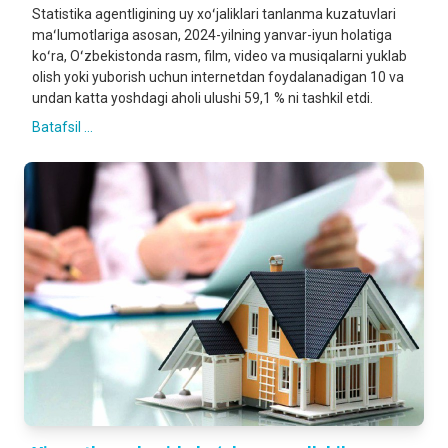
Statistika agentligining uy xoʻjaliklari tanlanma kuzatuvlari
maʻlumotlariga asosan, 2024-yilning yanvar-iyun holatiga
koʻra, Oʻzbekistonda rasm, film, video va musiqalarni yuklab
olish yoki yuborish uchun internetdan foydalanadigan 10 va
undan katta yoshdagi aholi ulushi 59,1 % ni tashkil etdi.
Batafsil ...