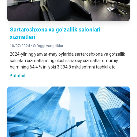
Sartaroshxona va go‘zallik salonlari
xizmatlari
18/07/2024 •
So'nggi yangiliklar
2024-yilning yanvar-may oylarida sartaroshxona va goʻzallik
salonlari xizmatlarining ulushi shaxsiy xizmatlar umumiy
hajmining 64,4 % ini yoki 3 394,8 mlrd soʻmni tashkil etdi.
Batafsil ...