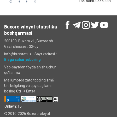
134-sahifa 386 dan
Buxoro viloyat statistika
boshqarmasi
200100, Buxoro vil., Buxoro sh.,
Gazli shossesi, 32-uy
info@buxstat.uz •
Sayt xaritasi
•
Bizga xabar yuboring
Veb-saytdan foydalanish uchun
qo'llanma
Ma`lumotda xato topdingizmi?
Uni belgilang va quyidagilarni
bosing
Ctrl + Enter
Onlayn: 15
© 2010-2026 Buxoro viloyat