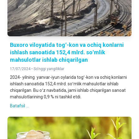
Buxoro viloyatida togʻ-kon va ochiq konlarni
ishlash sanoatida 152,4 mlrd. soʻmlik
mahsulotlar ishlab chiqarilgan
17/07/2024 •
So'nggi yangiliklar
2024- yilning yanvar-iyun oylarida togʻ-kon va ochiq konlarni
ishlash sanoatida 152,4 mlrd. soʻmlik mahsulotlar ishlab
chiqarilgan. Bu oʻz navbatida, jami ishlab chiqarilgan sanoat
mahsulotlarining 0,9 % ni tashkil etdi.
Batafsil ...