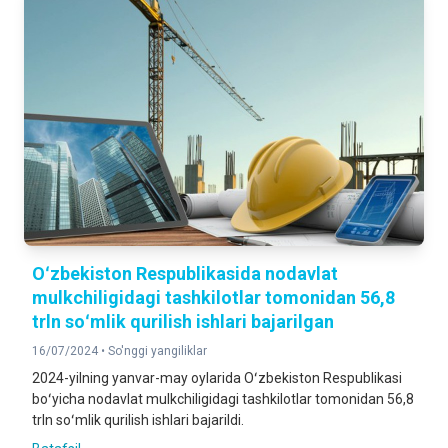
Oʻzbekiston Respublikasida nodavlat
mulkchiligidagi tashkilotlar tomonidan 56,8
trln soʻmlik qurilish ishlari bajarilgan
16/07/2024 •
So'nggi yangiliklar
2024-yilning yanvar-may oylarida Oʻzbekiston Respublikasi
boʻyicha nodavlat mulkchiligidagi tashkilotlar tomonidan 56,8
trln soʻmlik qurilish ishlari bajarildi.