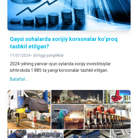
Qaysi sohalarda xorijiy korxonalar ko‘proq
tashkil etilgan?
17/07/2024 •
So'nggi yangiliklar
2024-yilning yanvar-iyun oylarida xorijiy investitsiylar
ishtirokida 1 885 ta yangi korxonalar tashkil etilgan.
Batafsil ...