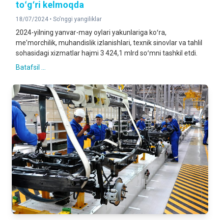
toʻgʻri kelmoqda
18/07/2024 •
So'nggi yangiliklar
2024-yilning yanvar-may oylari yakunlariga koʻra,
meʼmorchilik, muhandislik izlanishlari, texnik sinovlar va tahlil
sohasidagi xizmatlar hajmi 3 424,1 mlrd soʻmni tashkil etdi.
Batafsil ...