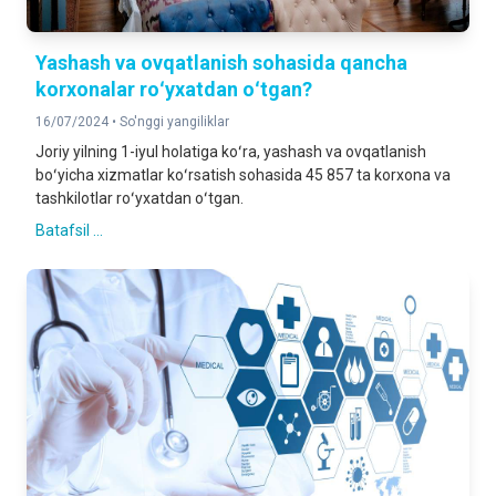
Yashash va ovqatlanish sohasida qancha
korxonalar roʻyxatdan oʻtgan?
16/07/2024 •
So'nggi yangiliklar
Joriy yilning 1-iyul holatiga koʻra, yashash va ovqatlanish
boʻyicha xizmatlar koʻrsatish sohasida 45 857 ta korxona va
tashkilotlar roʻyxatdan oʻtgan.
Batafsil ...