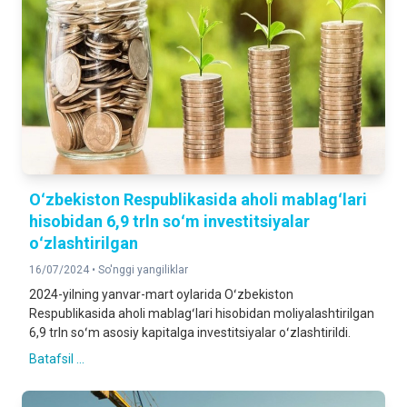
Oʻzbekiston Respublikasida aholi mablagʻlari
hisobidan 6,9 trln soʻm investitsiyalar
oʻzlashtirilgan
16/07/2024 •
So'nggi yangiliklar
2024-yilning yanvar-mart oylarida Oʻzbekiston
Respublikasida aholi mablagʻlari hisobidan moliyalashtirilgan
6,9 trln soʻm asosiy kapitalga investitsiyalar oʻzlashtirildi.
Batafsil ...