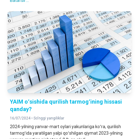
Batafsil ...
YAIM oʻsishida qurilish tarmogʻining hissasi
qanday?
16/07/2024 •
So'nggi yangiliklar
2024-yilning yanvar-mart oylari yakunlariga koʻra, qurilish
tarmogʻida yaratilgan yalpi qoʻshilgan qiymat 2023-yilning