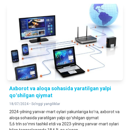
Axborot va aloqa sohasida yaratilgan yalpi
qoʻshilgan qiymat
18/07/2024 •
So'nggi yangiliklar
2024-yilning yanvar-mart oylari yakunlariga koʻra, axborot va
aloqa sohasida yaratilgan yalpi qoʻshilgan qiymat
5,6 trln soʻmni tashkil etdi va 2023-yilning yanvar-mart oylari