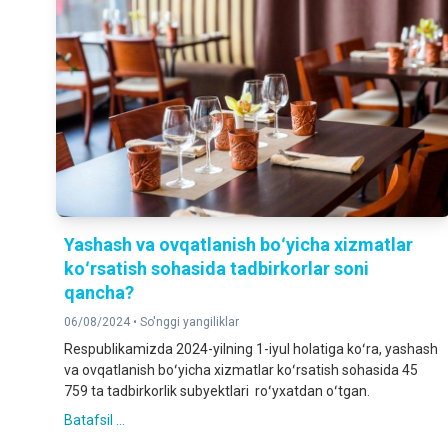
Yashash va ovqatlanish boʻyicha xizmatlar
koʻrsatish sohasida tadbirkorlar soni
qancha?
06/08/2024 •
So'nggi yangiliklar
Respublikamizda 2024-yilning 1-iyul holatiga koʻra, yashash
va ovqatlanish boʻyicha xizmatlar koʻrsatish sohasida 45
759 ta tadbirkorlik subyektlari roʻyxatdan oʻtgan.
Batafsil ...