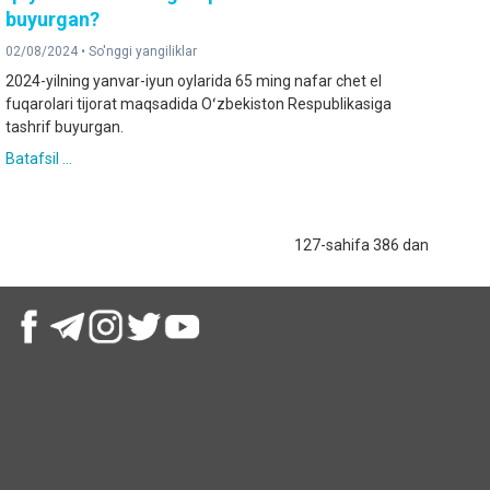
buyurgan?
02/08/2024 •
So'nggi yangiliklar
2024-yilning yanvar-iyun oylarida 65 ming nafar chet el
fuqarolari tijorat maqsadida Oʻzbekiston Respublikasiga
tashrif buyurgan.
Batafsil ...
127-sahifa 386 dan