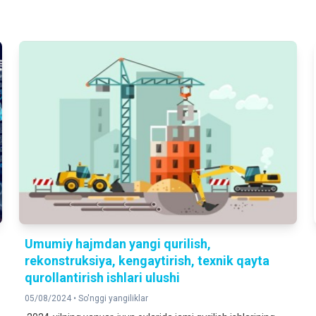
Umumiy hajmdan yangi qurilish,
rekonstruksiya, kengaytirish, texnik qayta
qurollantirish ishlari ulushi
05/08/2024 •
So'nggi yangiliklar