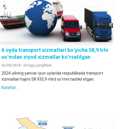
6 oyda transport xizmatlari boʻyicha 58,9 trln
soʻmdan ziyod xizmatlar koʻrsatilgan
06/08/2024 •
So'nggi yangiliklar
2024-yilning yanvar-iyun oylarida respublikada transport
xizmatlari hajmi 58 935,9 mlrd soʻmni tashkil etgan.
Batafsil ...