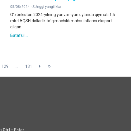
05/08/2024 •
So'nggi yangiliklar
Oʻzbekiston 2024-yilning yanvar-iyun oylarida qiymati 1,5
mlrd AQSH dollarlik toʻqimachilik mahsulotlarini eksport
qilgan.
Batafsil ...
129
...
131
ng
Ctrl + Enter