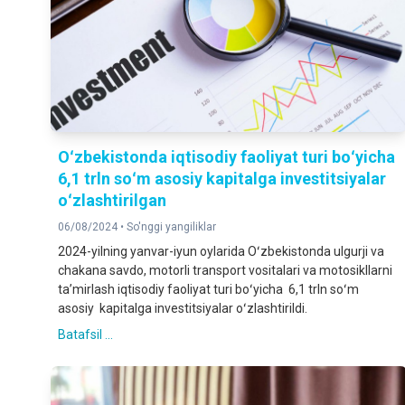
Oʻzbekistonda iqtisodiy faoliyat turi boʻyicha
6,1 trln soʻm asosiy kapitalga investitsiyalar
oʻzlashtirilgan
06/08/2024 •
So'nggi yangiliklar
2024-yilning yanvar-iyun oylarida Oʻzbekistonda ulgurji va
chakana savdo, motorli transport vositalari va motosikllarni
taʼmirlash iqtisodiy faoliyat turi boʻyicha 6,1 trln soʻm
asosiy kapitalga investitsiyalar oʻzlashtirildi.
Batafsil ...