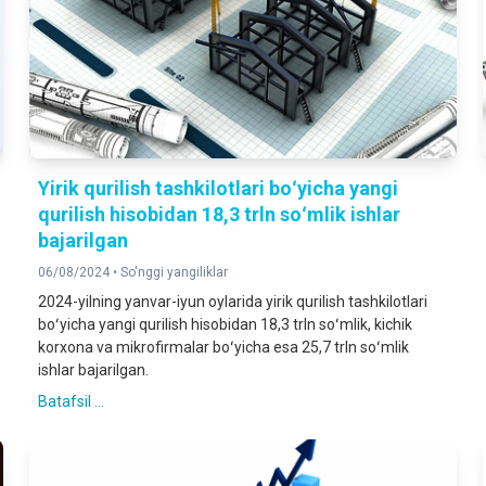
Yirik qurilish tashkilotlari boʻyicha yangi
qurilish hisobidan 18,3 trln soʻmlik ishlar
bajarilgan
06/08/2024 •
So'nggi yangiliklar
2024-yilning yanvar-iyun oylarida yirik qurilish tashkilotlari
boʻyicha yangi qurilish hisobidan 18,3 trln soʻmlik, kichik
korxona va mikrofirmalar boʻyicha esa 25,7 trln soʻmlik
ishlar bajarilgan.
Batafsil ...