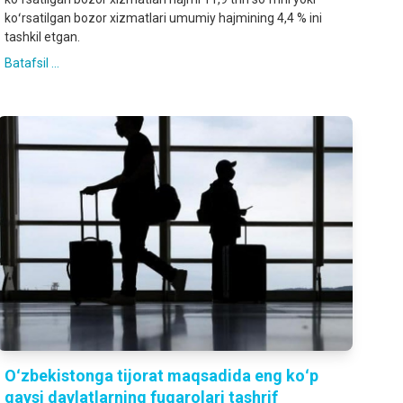
koʻrsatilgan bozor xizmatlari umumiy hajmining 4,4 % ini
tashkil etgan.
Batafsil ...
Oʻzbekistonga tijorat maqsadida eng koʻp
qaysi davlatlarning fuqarolari tashrif