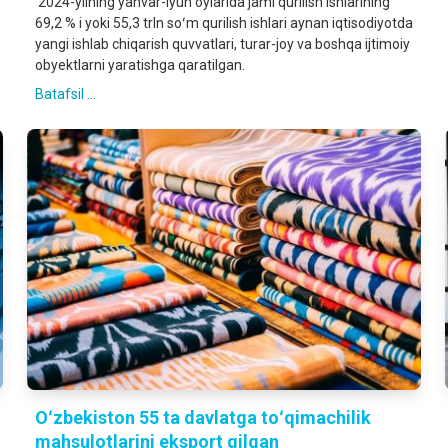
2024-yilning yanvar-iyun oylarida jami qurilish ishlarining
69,2 % i yoki 55,3 trln soʻm qurilish ishlari aynan iqtisodiyotda
yangi ishlab chiqarish quvvatlari, turar-joy va boshqa ijtimoiy
obyektlarni yaratishga qaratilgan.
Batafsil ...
Oʻzbekiston 55 ta davlatga toʻqimachilik
mahsulotlarini eksport qilgan