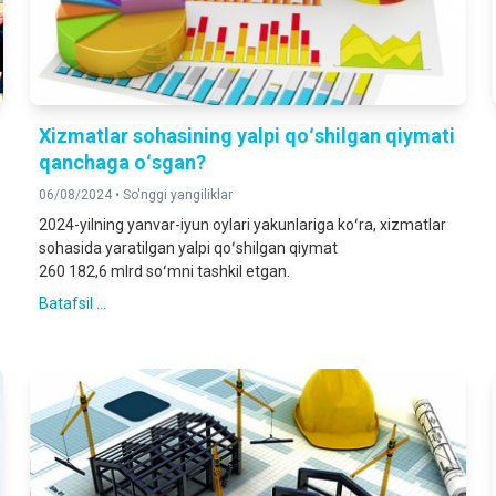
Xizmatlar sohasining yalpi qoʻshilgan qiymati
qanchaga oʻsgan?
06/08/2024 •
So'nggi yangiliklar
2024-yilning yanvar-iyun oylari yakunlariga koʻra, xizmatlar
sohasida yaratilgan yalpi qoʻshilgan qiymat
260 182,6 mlrd soʻmni tashkil etgan.
Batafsil ...