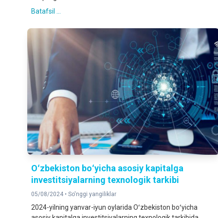
Batafsil ...
Oʻzbekiston boʻyicha asosiy kapitalga
investitsiyalarning texnologik tarkibi
05/08/2024 •
So'nggi yangiliklar
2024-yilning yanvar-iyun oylarida Oʻzbekiston boʻyicha
asosiy kapitalga investitsiyalarning texnologik tarkibida