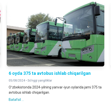
6 oyda 375 ta avtobus ishlab chiqarilgan
05/08/2024 •
So'nggi yangiliklar
Oʻzbekistonda 2024-yilning yanvar-iyun oylarida jami 375 ta
avtobus ishlab chiqarilgan.
Batafsil ...