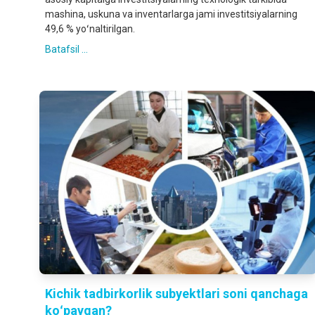
mashina, uskuna va inventarlarga jami investitsiyalarning
49,6 % yoʻnaltirilgan.
Batafsil ...
Kichik tadbirkorlik subyektlari soni qanchaga
koʻpaygan?