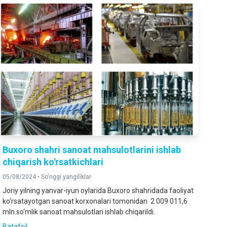
Buxoro shahri sanoat mahsulotlarini ishlab
chiqarish ko'rsatkichlari
05/08/2024 •
So'nggi yangiliklar
Joriy yilning yanvar-iyun oylarida Buxoro shahridada faoliyat
ko‘rsatayotgan sanoat korxonalari tomonidan 2 009 011,6
mln.so‘mlik sanoat mahsulotlari ishlab chiqarildi.
Batafsil ...