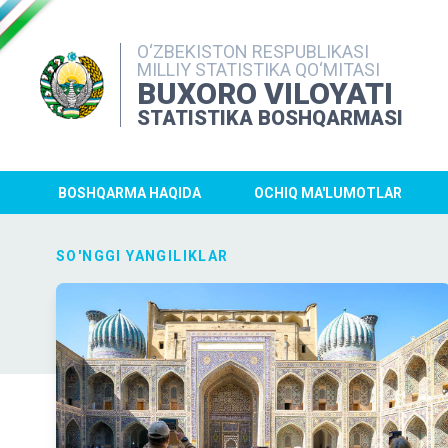
O‘ZBEKISTON RESPUBLIKASI
MILLIY STATISTIKA QO‘MITASI
BUXORO VILOYATI
STATISTIKA BOSHQARMASI
BOSHQARMA HAQIDA
OCHIQ MA'LUMOTLAR
SO'NGGI YANGILIKLAR