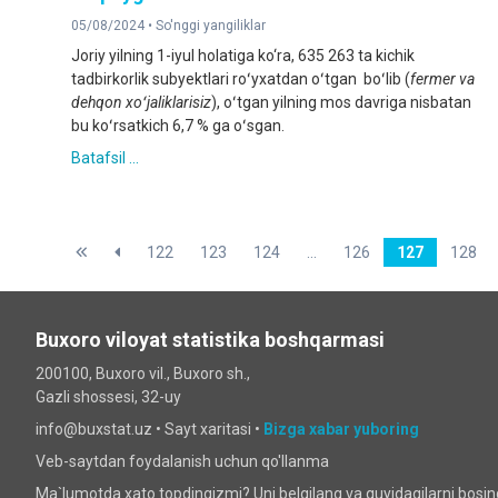
05/08/2024 •
So'nggi yangiliklar
Joriy yilning 1-iyul holatiga ko‘ra, 635 263 ta kichik
tadbirkorlik subyektlari roʻyxatdan oʻtgan boʻlib (
fermer va
dehqon xoʻjaliklarisiz
), oʻtgan yilning mos davriga nisbatan
bu koʻrsatkich 6,7 % ga oʻsgan.
Batafsil ...
122
123
124
...
126
127
128
Buxoro viloyat statistika boshqarmasi
200100, Buxoro vil., Buxoro sh.,
Gazli shossesi, 32-uy
info@buxstat.uz •
Sayt xaritasi
•
Bizga xabar yuboring
Veb-saytdan foydalanish uchun qo'llanma
Ma`lumotda xato topdingizmi? Uni belgilang va quyidagilarni bosi