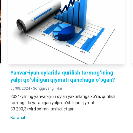
Yanvar-iyun oylarida qurilish tarmogʻining
yalpi qoʻshilgan qiymati qanchaga oʻsgan?
05/08/2024 •
So'nggi yangiliklar
2024-yilning yanvar-iyun oylari yakunlariga koʻra, qurilish
tarmogʻida yaratilgan yalpi qoʻshilgan qiymat
33 200,3 mlrd soʻmni tashkil etgan.
Batafsil ...