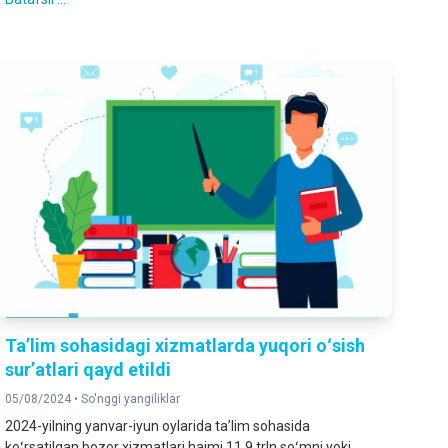
Taʼlim sohasidagi xizmatlarda yuqori oʻsish
surʼatlari qayd etildi
05/08/2024 •
So'nggi yangiliklar
2024-yilning yanvar-iyun oylarida taʼlim sohasida
koʻrsatilgan bozor xizmatlari hajmi 11,9 trln soʻmni yoki