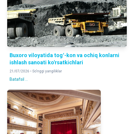
Buxoro viloyatida togʻ-kon va ochiq konlarni
ishlash sanoati ko'rsatkichlari
21/07/2026 •
So'nggi yangiliklar
Batafsil ...