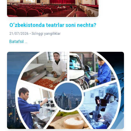
O‘zbekistonda teatrlar soni nechta?
21/07/2026 •
So'nggi yangiliklar
Batafsil ...