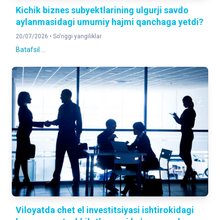
Kichik biznes subyektlarining ulgurji savdo
aylanmasidagi umumiy hajmi qanchaga yetdi?
20/07/2026 •
So'nggi yangiliklar
Batafsil ...
Viloyatda chet el investitsiyasi ishtirokidagi