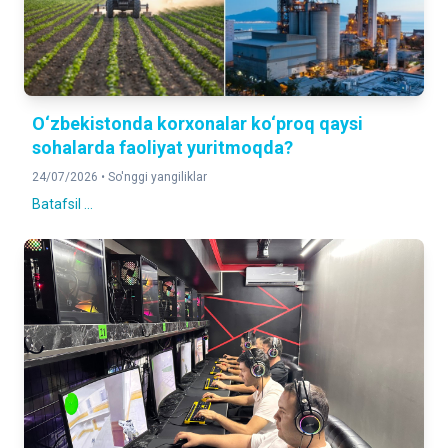
O‘zbekistonda korxonalar ko‘proq qaysi
sohalarda faoliyat yuritmoqda?
24/07/2026 •
So'nggi yangiliklar
Batafsil ...