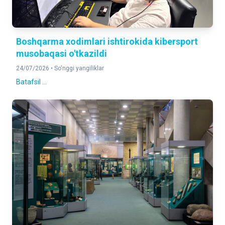
Boshqarma xodimlari ishtirokida kibersport
musobaqasi o'tkazildi
24/07/2026 •
So'nggi yangiliklar
Batafsil ...