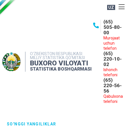
UZ
BOSHQARMA HAQIDA
(65)
505-80-
OCHIQ MA'LUMOTLAR
00
Murojaat
NASHRLAR
uchun
INTERAKTIV XIZMATLAR
telefon
(65)
O‘ZBEKISTON RESPUBLIKASI
MILLIY STATISTIKA QO‘MITASI
MATBUOT XIZMATI
220-10-
BUXORO VILOYATI
02
MUROJAATLAR
STATISTIKA BOSHQARMASI
Ishonch
telefoni
KONTAKTLAR
(65)
220-56-
56
Qabulxona
telefoni
SO'NGGI YANGILIKLAR