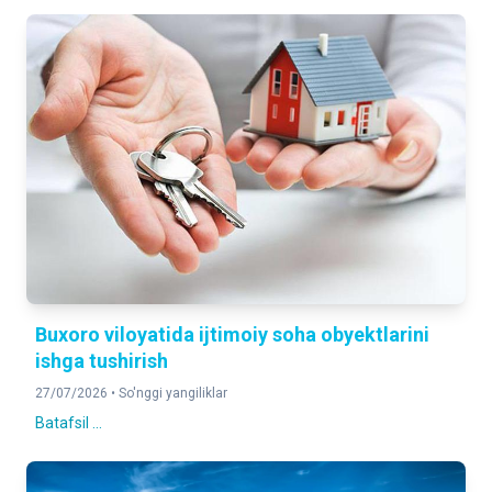
Buxoro viloyatida ijtimoiy soha obyektlarini
ishga tushirish
27/07/2026 •
So'nggi yangiliklar
Batafsil ...