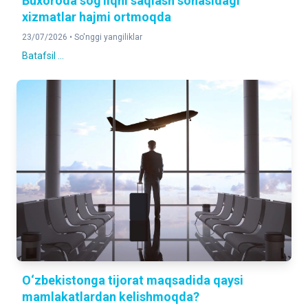
Buxoroda sog'liqni saqlash sohasidagi
xizmatlar hajmi ortmoqda
23/07/2026 •
So'nggi yangiliklar
Batafsil ...
O‘zbekistonga tijorat maqsadida qaysi
mamlakatlardan kelishmoqda?