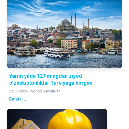
Yarim yilda 127 mingdan ziyod
o‘zbekistonliklar Turkiyaga borgan
27/07/2026 •
So'nggi yangiliklar
Batafsil ...