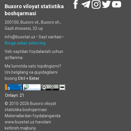
Buxoro viloyat statistika
boshqarmasi
200100, Buxoro vil., Buxoro sh.,
Gazli shossesi, 32-uy
info@buxstat.uz •
Sayt xaritasi
•
Bizga xabar yuboring
Veb-saytdan foydalanish uchun
qo'llanma
Ma`lumotda xato topdingizmi?
Uni belgilang va quyidagilarni
bosing
Ctrl + Enter
Onlayn: 21
© 2010-2026 Buxoro viloyat
statistika boshqarmasi
Materiallardan foydalanganda
www.buxstat.uz havolani
keltirish majburiy.