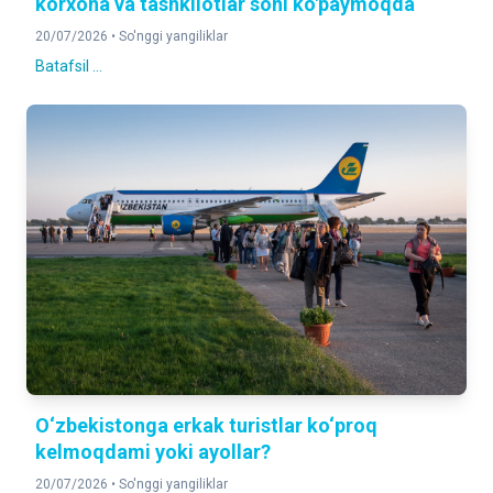
korxona va tashkilotlar soni ko'paymoqda
20/07/2026 •
So'nggi yangiliklar
Batafsil ...
O‘zbekistonga erkak turistlar ko‘proq
kelmoqdami yoki ayollar?
20/07/2026 •
So'nggi yangiliklar