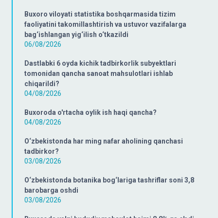
Buxoro viloyati statistika boshqarmasida tizim
faoliyatini takomillashtirish va ustuvor vazifalarga
bag‘ishlangan yig‘ilish o‘tkazildi
06/08/2026
Dastlabki 6 oyda kichik tadbirkorlik subyektlari
tomonidan qancha sanoat mahsulotlari ishlab
chiqarildi?
04/08/2026
Buxoroda o'rtacha oylik ish haqi qancha?
04/08/2026
O‘zbekistonda har ming nafar aholining qanchasi
tadbirkor?
03/08/2026
O‘zbekistonda botanika bog‘lariga tashriflar soni 3,8
barobarga oshdi
03/08/2026