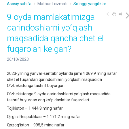
Asosiy sahifa
Matbuot xizmati
So`nggi yangiliklar
9 oyda mamlakatimizga
qarindoshlarni yoʻqlash
maqsadida qancha chet el
fuqarolari kelgan?
26/10/2023
2023-yilning yanvar-sentabr oylarida jami 4 069,9 ming nafar
chet el fuqarolari qarindoshlarni yoʻqlash maqsadida
Oʻzbekistonga tashrif buyurgan.
Oʻzbekistonga 9 oyda qarindoshlarni yoʻqlash maqsadida
tashrif buyurgan eng koʻp davlatlar fuqarolari:
Tojikiston – 1 444,8 ming nafar
Qirgʻiz Respublikasi – 1 171,2 ming nafar
Qozogʻiston – 995,5 ming nafar