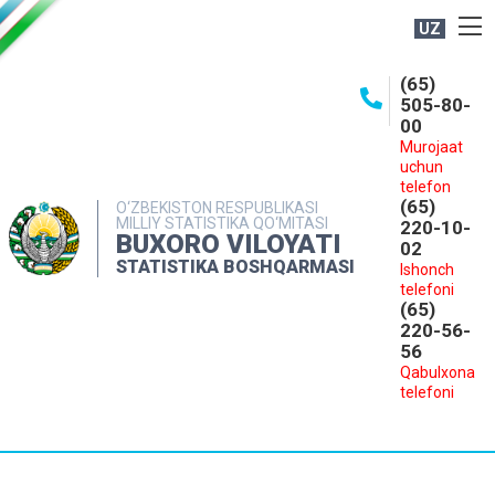
UZ
BOSHQARMA HAQIDA
(65)
505-80-
OCHIQ MA'LUMOTLAR
00
Murojaat
NASHRLAR
uchun
INTERAKTIV XIZMATLAR
telefon
(65)
O‘ZBEKISTON RESPUBLIKASI
MILLIY STATISTIKA QO‘MITASI
MATBUOT XIZMATI
220-10-
BUXORO VILOYATI
02
MUROJAATLAR
STATISTIKA BOSHQARMASI
Ishonch
telefoni
KONTAKTLAR
(65)
220-56-
56
Qabulxona
telefoni