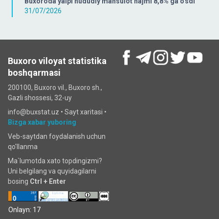
Buxoroda yalpi hududiy mahsulot hajmi 8,8% ga o'sdi
31/07/2026
Buxoro viloyat statistika
boshqarmasi
200100, Buxoro vil., Buxoro sh.,
Gazli shossesi, 32-uy
info@buxstat.uz •
Sayt xaritasi
•
Bizga xabar yuboring
Veb-saytdan foydalanish uchun
qo'llanma
Ma`lumotda xato topdingizmi?
Uni belgilang va quyidagilarni
bosing
Ctrl + Enter
Onlayn: 17