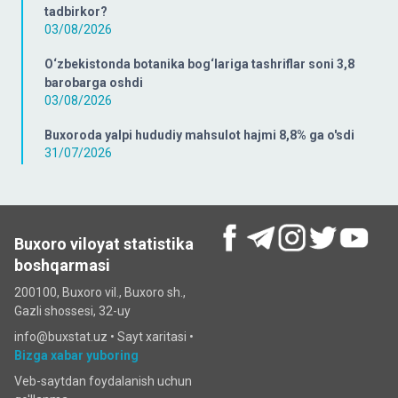
tadbirkor?
03/08/2026
O‘zbekistonda botanika bog‘lariga tashriflar soni 3,8
barobarga oshdi
03/08/2026
Buxoroda yalpi hududiy mahsulot hajmi 8,8% ga o'sdi
31/07/2026
Buxoro viloyat statistika
boshqarmasi
200100, Buxoro vil., Buxoro sh.,
Gazli shossesi, 32-uy
info@buxstat.uz •
Sayt xaritasi
•
Bizga xabar yuboring
Veb-saytdan foydalanish uchun