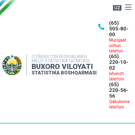
UZ
BOSHQARMA HAQIDA
(65)
505-80-
OCHIQ MA'LUMOTLAR
00
Murojaat
NASHRLAR
uchun
INTERAKTIV XIZMATLAR
telefon
(65)
O‘ZBEKISTON RESPUBLIKASI
MILLIY STATISTIKA QO‘MITASI
MATBUOT XIZMATI
220-10-
BUXORO VILOYATI
02
MUROJAATLAR
STATISTIKA BOSHQARMASI
Ishonch
telefoni
KONTAKTLAR
(65)
220-56-
56
Qabulxona
telefoni