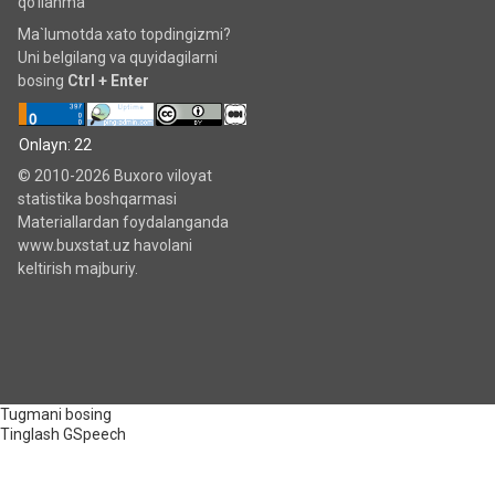
qo'llanma
Ma`lumotda xato topdingizmi?
Uni belgilang va quyidagilarni
bosing
Ctrl + Enter
Onlayn: 22
© 2010-2026 Buxoro viloyat
statistika boshqarmasi
Materiallardan foydalanganda
www.buxstat.uz havolani
keltirish majburiy.
Tugmani bosing
Tinglash
GSpeech