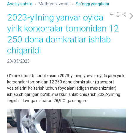
Asosiy sahifa
Matbuot xizmati
So`nggi yangiliklar
2023-yilning yanvar oyida
yirik korxonalar tomonidan 12
250 dona domkratlar ishlab
chiqarildi
23/03/2023
Oʻzbekiston Respublikasida 2023-yilning yanvar oyida jami yirik
korxonalar tomonidan 12 250 dona domkratlar (transport
vositalarini koʻtarish uchun foydalaniladigan mexanizmlar)
ishlab chiqarilgan boʻlib, mazkur ishlab chiqarish 2022-yilning
tegishli davriga nisbatan 28,9 % ga oshgan.