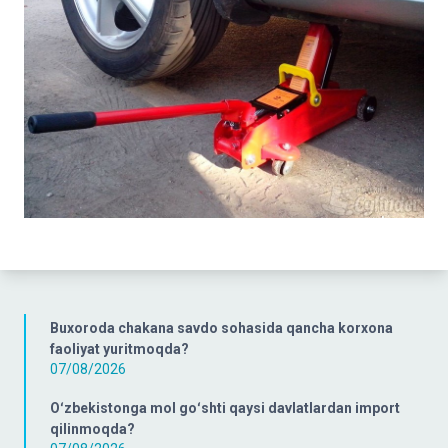
Buxoroda chakana savdo sohasida qancha korxona
faoliyat yuritmoqda?
07/08/2026
Oʻzbekistonga mol goʻshti qaysi davlatlardan import
qilinmoqda?