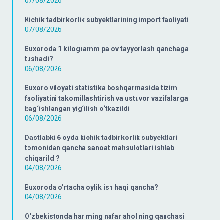
07/08/2026
Kichik tadbirkorlik subyektlarining import faoliyati
07/08/2026
Buxoroda 1 kilogramm palov tayyorlash qanchaga
tushadi?
06/08/2026
Buxoro viloyati statistika boshqarmasida tizim
faoliyatini takomillashtirish va ustuvor vazifalarga
bag‘ishlangan yig‘ilish o‘tkazildi
06/08/2026
Dastlabki 6 oyda kichik tadbirkorlik subyektlari
tomonidan qancha sanoat mahsulotlari ishlab
chiqarildi?
04/08/2026
Buxoroda o'rtacha oylik ish haqi qancha?
04/08/2026
O‘zbekistonda har ming nafar aholining qanchasi