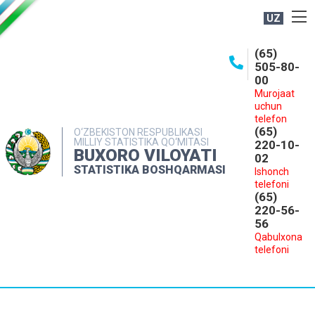
UZ
BOSHQARMA HAQIDA
(65)
505-80-
OCHIQ MA'LUMOTLAR
00
Murojaat
NASHRLAR
uchun
INTERAKTIV XIZMATLAR
telefon
(65)
O‘ZBEKISTON RESPUBLIKASI
MILLIY STATISTIKA QO‘MITASI
MATBUOT XIZMATI
220-10-
BUXORO VILOYATI
02
MUROJAATLAR
STATISTIKA BOSHQARMASI
Ishonch
telefoni
KONTAKTLAR
(65)
220-56-
56
Qabulxona
telefoni