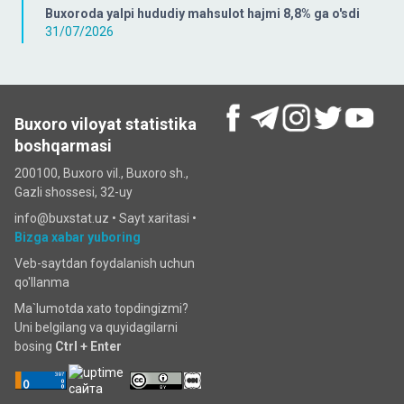
Buxoroda yalpi hududiy mahsulot hajmi 8,8% ga o'sdi
31/07/2026
Buxoro viloyat statistika
boshqarmasi
200100, Buxoro vil., Buxoro sh.,
Gazli shossesi, 32-uy
info@buxstat.uz •
Sayt xaritasi
•
Bizga xabar yuboring
Veb-saytdan foydalanish uchun
qo'llanma
Ma`lumotda xato topdingizmi?
Uni belgilang va quyidagilarni
bosing
Ctrl + Enter