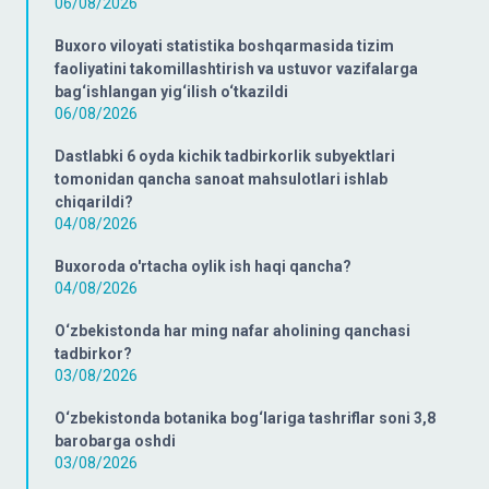
06/08/2026
Buxoro viloyati statistika boshqarmasida tizim
faoliyatini takomillashtirish va ustuvor vazifalarga
bag‘ishlangan yig‘ilish o‘tkazildi
06/08/2026
Dastlabki 6 oyda kichik tadbirkorlik subyektlari
tomonidan qancha sanoat mahsulotlari ishlab
chiqarildi?
04/08/2026
Buxoroda o'rtacha oylik ish haqi qancha?
04/08/2026
O‘zbekistonda har ming nafar aholining qanchasi
tadbirkor?
03/08/2026
O‘zbekistonda botanika bog‘lariga tashriflar soni 3,8
barobarga oshdi
03/08/2026