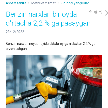
Asosiy sahifa
Matbuot xizmati
So`nggi yangiliklar
Benzin narxlari bir oyda
oʻrtacha 2,2 % ga pasaygan
23/12/2022
Benzin narxlari noyabr oyida oktabr oyiga nisbatan 2,2 % ga
arzonlashgan.