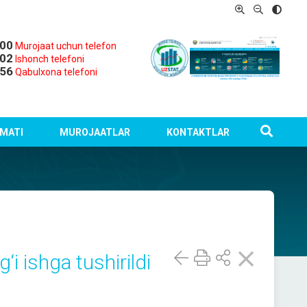
-00
Murojaat uchun telefon
-02
Ishonch telefoni
-56
Qabulxona telefoni
MATI
MUROJAATLAR
KONTAKTLAR
i ishga tushirildi