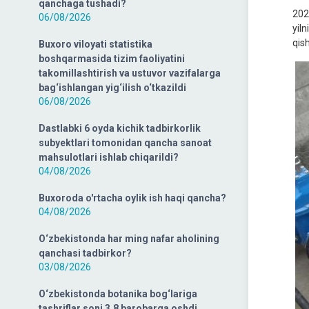
qanchaga tushadi?
202
06/08/2026
yiln
qis
Buxoro viloyati statistika
boshqarmasida tizim faoliyatini
takomillashtirish va ustuvor vazifalarga
bag‘ishlangan yig‘ilish o‘tkazildi
06/08/2026
Dastlabki 6 oyda kichik tadbirkorlik
subyektlari tomonidan qancha sanoat
mahsulotlari ishlab chiqarildi?
04/08/2026
Buxoroda o'rtacha oylik ish haqi qancha?
04/08/2026
O‘zbekistonda har ming nafar aholining
qanchasi tadbirkor?
03/08/2026
O‘zbekistonda botanika bog‘lariga
tashriflar soni 3,8 barobarga oshdi