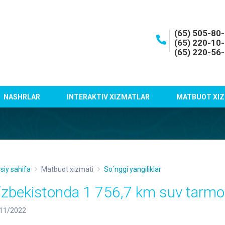
(65) 505-80
(65) 220-10
(65) 220-56
NASHRLAR
INTERAKTIV XIZMATLAR
MATBUOT XIZ
siy sahifa
Matbuot xizmati
So`nggi yangiliklar
‘zbekistonda 1 756,7 km suv tarmog‘
11/2022