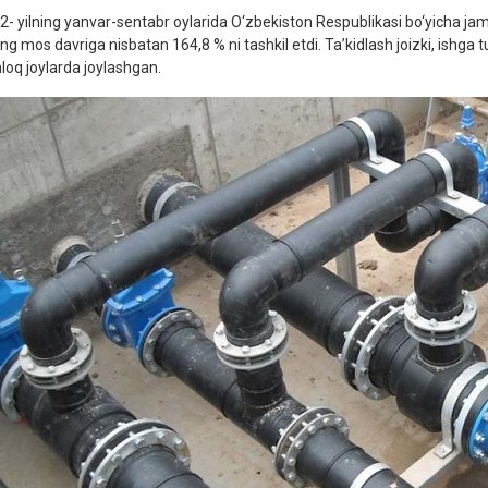
2- yilning yanvar-sentabr oylarida O‘zbekiston Respublikasi bo‘yicha jami
ing mos davriga nisbatan 164,8 % ni tashkil etdi. Ta’kidlash joizki, ishga 
hloq joylarda joylashgan.