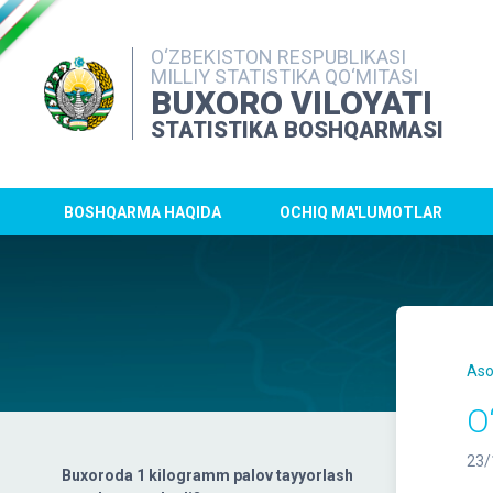
O‘ZBEKISTON RESPUBLIKASI
MILLIY STATISTIKA QO‘MITASI
BUXORO VILOYATI
STATISTIKA BOSHQARMASI
BOSHQARMA HAQIDA
OCHIQ MA'LUMOTLAR
Aso
O
23/
Buxoroda 1 kilogramm palov tayyorlash