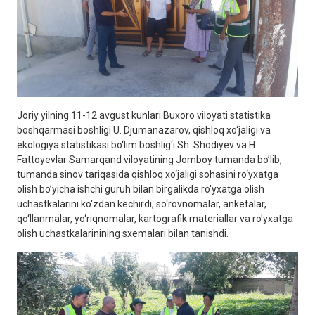
Joriy yilning 11-12 avgust kunlari Buxoro viloyati statistika
boshqarmasi boshligi U. Djumanazarov, qishloq xo‘jaligi va
ekologiya statistikasi bo‘lim boshlig‘i Sh. Shodiyev va H.
Fattoyevlar Samarqand viloyatining Jomboy tumanda bo’lib,
tumanda sinov tariqasida qishloq xo‘jaligi sohasini ro‘yxatga
olish bo’yicha ishchi guruh bilan birgalikda ro'yxatga olish
uchastkalarini ko'zdan kechirdi, so‘rovnomalar, anketalar,
qo‘llanmalar, yo‘riqnomalar, kartografik materiallar va ro'yxatga
olish uchastkalarinining sxemalari bilan tanishdi.