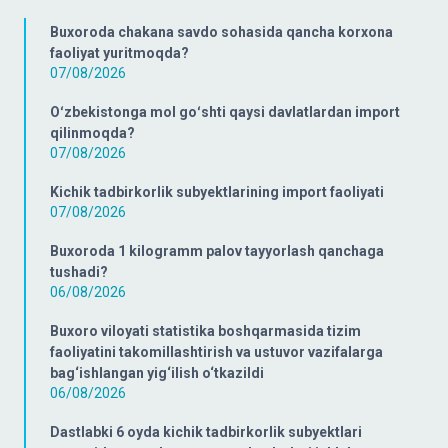
Buxoroda chakana savdo sohasida qancha korxona
faoliyat yuritmoqda?
07/08/2026
Oʻzbekistonga mol goʻshti qaysi davlatlardan import
qilinmoqda?
07/08/2026
Kichik tadbirkorlik subyektlarining import faoliyati
07/08/2026
Buxoroda 1 kilogramm palov tayyorlash qanchaga
tushadi?
06/08/2026
Buxoro viloyati statistika boshqarmasida tizim
faoliyatini takomillashtirish va ustuvor vazifalarga
bag‘ishlangan yig‘ilish o‘tkazildi
06/08/2026
Dastlabki 6 oyda kichik tadbirkorlik subyektlari