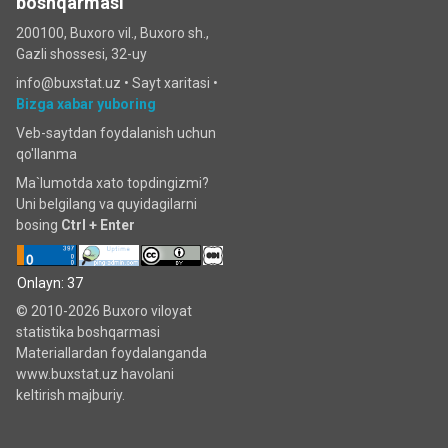
boshqarmasi
200100, Buxoro vil., Buxoro sh.,
Gazli shossesi, 32-uy
info@buxstat.uz •
Sayt xaritasi
•
Bizga xabar yuboring
Veb-saytdan foydalanish uchun
qo'llanma
Ma`lumotda xato topdingizmi?
Uni belgilang va quyidagilarni
bosing
Ctrl + Enter
Onlayn: 37
© 2010-2026 Buxoro viloyat
statistika boshqarmasi
Materiallardan foydalanganda
www.buxstat.uz havolani
keltirish majburiy.