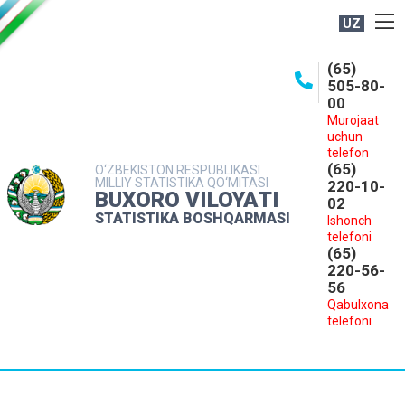
UZ
BOSHQARMA HAQIDA
(65)
505-80-
OCHIQ MA'LUMOTLAR
00
Murojaat
NASHRLAR
uchun
INTERAKTIV XIZMATLAR
telefon
(65)
O‘ZBEKISTON RESPUBLIKASI
MILLIY STATISTIKA QO‘MITASI
MATBUOT XIZMATI
220-10-
BUXORO VILOYATI
02
MUROJAATLAR
STATISTIKA BOSHQARMASI
Ishonch
telefoni
KONTAKTLAR
(65)
220-56-
56
Qabulxona
telefoni