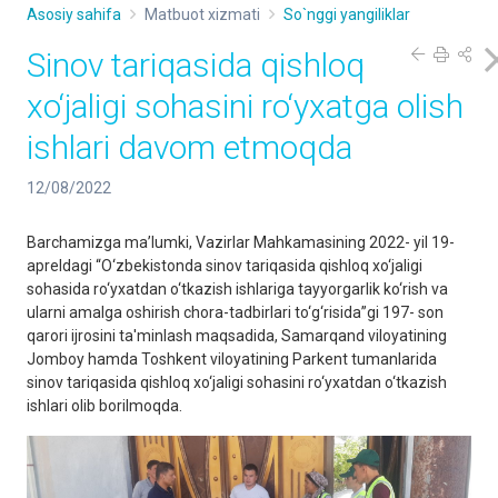
Asosiy sahifa
Matbuot xizmati
So`nggi yangiliklar
Sinov tariqasida qishloq
xo‘jaligi sohasini ro‘yxatga olish
ishlari davom etmoqda
12/08/2022
Barchamizga ma’lumki, Vazirlar Mahkamasining 2022- yil 19-
apreldagi “O‘zbekistonda sinov tariqasida qishloq xo‘jaligi
sohasida ro‘yxatdan o‘tkazish ishlariga tayyorgarlik ko‘rish va
ularni amalga oshirish chora-tadbirlari to‘g‘risida”gi 197- son
qarori ijrosini ta'minlash maqsadida, Samarqand viloyatining
Jomboy hamda Toshkent viloyatining Parkent tumanlarida
sinov tariqasida qishloq xo‘jaligi sohasini ro‘yxatdan o‘tkazish
ishlari olib borilmoqda.