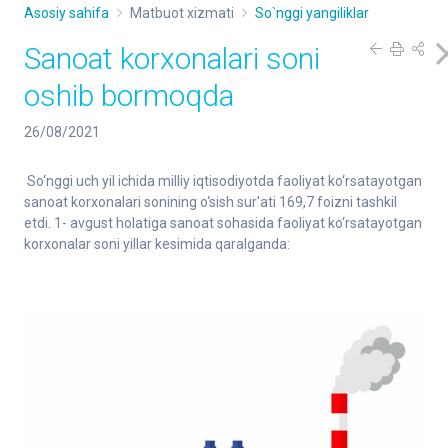
Asosiy sahifa
Matbuot xizmati
So`nggi yangiliklar
Sanoat korxonalari soni
oshib bormoqda
26/08/2021
So‘nggi uch yil ichida milliy iqtisodiyotda faoliyat ko‘rsatayotgan
sanoat korxonalari sonining o‘sish sur'ati 169,7 foizni tashkil
etdi. 1- avgust holatiga sanoat sohasida faoliyat ko‘rsatayotgan
korxonalar soni yillar kesimida qaralganda: