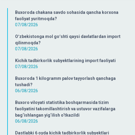
Buxoroda chakana savdo sohasida qancha korxona
faoliyat yuritmoqda?
07/08/2026
Oʻzbekistonga mol goʻshti qaysi davlatlardan import
qilinmoqda?
07/08/2026
Kichik tadbirkorlik subyektlarining import faoliyati
07/08/2026
Buxoroda 1 kilogramm palov tayyorlash qanchaga
tushadi?
06/08/2026
Buxoro viloyati statistika boshqarmasida tizim
faoliyatini takomillashtirish va ustuvor vazifalarga
bag‘ishlangan yig‘ilish o‘tkazildi
06/08/2026
Dastlabki 6 oyda kichik tadbirkorlik subyektlari