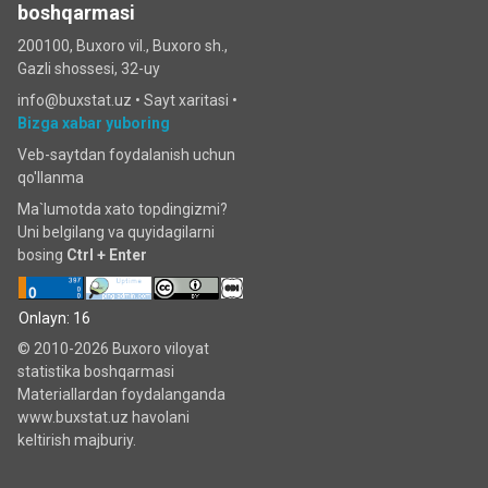
boshqarmasi
200100, Buxoro vil., Buxoro sh.,
Gazli shossesi, 32-uy
info@buxstat.uz •
Sayt xaritasi
•
Bizga xabar yuboring
Veb-saytdan foydalanish uchun
qo'llanma
Ma`lumotda xato topdingizmi?
Uni belgilang va quyidagilarni
bosing
Ctrl + Enter
Onlayn: 16
© 2010-2026 Buxoro viloyat
statistika boshqarmasi
Materiallardan foydalanganda
www.buxstat.uz havolani
keltirish majburiy.