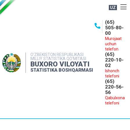
UZ
BOSHQARMA HAQIDA
(65)
505-80-
OCHIQ MA'LUMOTLAR
00
Murojaat
NASHRLAR
uchun
INTERAKTIV XIZMATLAR
telefon
(65)
O‘ZBEKISTON RESPUBLIKASI
MILLIY STATISTIKA QO‘MITASI
MATBUOT XIZMATI
220-10-
BUXORO VILOYATI
02
MUROJAATLAR
STATISTIKA BOSHQARMASI
Ishonch
telefoni
KONTAKTLAR
(65)
220-56-
56
Qabulxona
telefoni