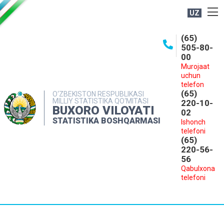
UZ
BOSHQARMA HAQIDA
(65)
505-80-
OCHIQ MA'LUMOTLAR
00
Murojaat
NASHRLAR
uchun
INTERAKTIV XIZMATLAR
telefon
(65)
O‘ZBEKISTON RESPUBLIKASI
MILLIY STATISTIKA QO‘MITASI
MATBUOT XIZMATI
220-10-
BUXORO VILOYATI
02
MUROJAATLAR
STATISTIKA BOSHQARMASI
Ishonch
telefoni
KONTAKTLAR
(65)
220-56-
56
Qabulxona
telefoni