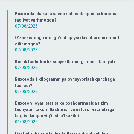
Buxoroda chakana savdo sohasida qancha korxona
faoliyat yuritmoqda?
07/08/2026
Oʻzbekistonga mol goʻshti qaysi davlatlardan import
qilinmoqda?
07/08/2026
Kichik tadbirkorlik subyektlarining import faoliyati
07/08/2026
Buxoroda 1 kilogramm palov tayyorlash qanchaga
tushadi?
06/08/2026
Buxoro viloyati statistika boshqarmasida tizim
faoliyatini takomillashtirish va ustuvor vazifalarga
bag‘ishlangan yig‘ilish o‘tkazildi
06/08/2026
Dastlabki 6 oyda kichik tadbirkorlik subyektlari