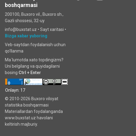
boshqarmasi
200100, Buxoro vil., Buxoro sh.,
Gazli shossesi, 32-uy
info@buxstat.uz •
Sayt xaritasi
•
Bizga xabar yuboring
Veb-saytdan foydalanish uchun
qo'llanma
Ma`lumotda xato topdingizmi?
Uni belgilang va quyidagilarni
bosing
Ctrl + Enter
Onlayn: 17
© 2010-2026 Buxoro viloyat
statistika boshqarmasi
Materiallardan foydalanganda
www.buxstat.uz havolani
keltirish majburiy.