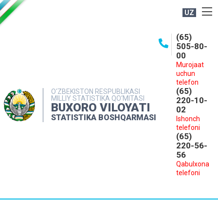
UZ
BOSHQARMA HAQIDA
(65)
505-80-
OCHIQ MA'LUMOTLAR
00
Murojaat
NASHRLAR
uchun
INTERAKTIV XIZMATLAR
telefon
(65)
O‘ZBEKISTON RESPUBLIKASI
MILLIY STATISTIKA QO‘MITASI
MATBUOT XIZMATI
220-10-
BUXORO VILOYATI
02
MUROJAATLAR
STATISTIKA BOSHQARMASI
Ishonch
telefoni
KONTAKTLAR
(65)
220-56-
56
Qabulxona
telefoni