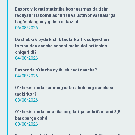
Buxoro viloyati statistika boshqarmasida tizim
faoliyatini takomillashtirish va ustuvor vazifalarga
bag‘ishlangan yig‘ilish o‘tkazildi
06/08/2026
Dastlabki 6 oyda kichik tadbirkorlik subyektlari
tomonidan qancha sanoat mahsulotlari ishlab
chiqarildi?
04/08/2026
Buxoroda o'rtacha oylik ish haqi qancha?
04/08/2026
O‘zbekistonda har ming nafar aholining qanchasi
tadbirkor?
03/08/2026
O‘zbekistonda botanika bog‘lariga tashriflar soni 3,8
barobarga oshdi
03/08/2026