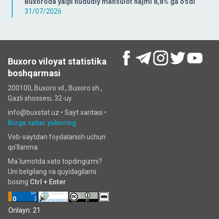
Buxoroda yalpi hududiy mahsulot hajmi 8,8% ga o'sdi
31/07/2026
Buxoro viloyat statistika
boshqarmasi
200100, Buxoro vil., Buxoro sh.,
Gazli shossesi, 32-uy
info@buxstat.uz •
Sayt xaritasi
•
Bizga xabar yuboring
Veb-saytdan foydalanish uchun
qo'llanma
Ma`lumotda xato topdingizmi?
Uni belgilang va quyidagilarni
bosing
Ctrl + Enter
Onlayn: 21