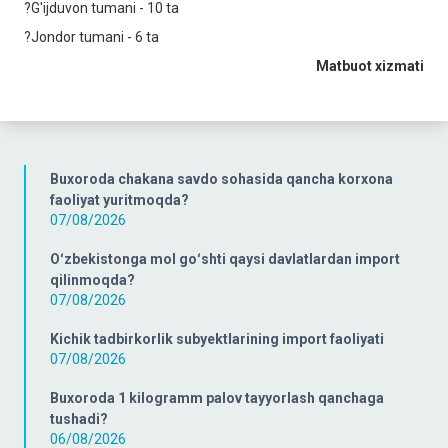
?G'ijduvon tumani - 10 ta
?Jondor tumani - 6 ta
Matbuot xizmati
Buxoroda chakana savdo sohasida qancha korxona
faoliyat yuritmoqda?
07/08/2026
Oʻzbekistonga mol goʻshti qaysi davlatlardan import
qilinmoqda?
07/08/2026
Kichik tadbirkorlik subyektlarining import faoliyati
07/08/2026
Buxoroda 1 kilogramm palov tayyorlash qanchaga
tushadi?
06/08/2026