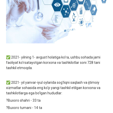
✅ 2021- yilning 1- avgust holatiga ko'ra, ushbu sohada jami
faoliyat ko'rsatayotgan korxona va tashkilotlar soni 728 tani
tashkil etmoqda.
✅ 2021- yil yanvar-iyul oylarida sog'liqni saqlash va ijtimoiy
xizmatlar sohasida eng ko'p yangi tashkil etilgan korxona va
tashkilotlarga ega bo'lgan hududlar:
?Buxoro shahri - 33 ta
?Buxoro tumani - 14 ta