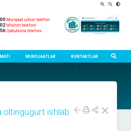
-00
Murojaat uchun telefon
-02
Ishonch telefoni
-56
Qabulxona telefoni
MATI
MUROJAATLAR
KONTAKTLAR
 oltingugurt ishlab