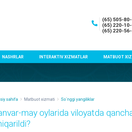
(65) 505-80
(65) 220-10
(65) 220-56
NASHRLAR
INTERAKTIV XIZMATLAR
MATBUOT XIZ
siy sahifa
Matbuot xizmati
So`nggi yangiliklar
anvar-may oylarida viloyatda qancha
iqarildi?