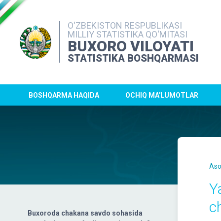
O‘ZBEKISTON RESPUBLIKASI
MILLIY STATISTIKA QO‘MITASI
BUXORO VILOYATI
STATISTIKA BOSHQARMASI
BOSHQARMA HAQIDA
OCHIQ MA'LUMOTLAR
Aso
Y
ch
Buxoroda chakana savdo sohasida