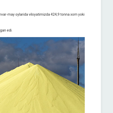
anvar-may oylarida viloyatimizda 424,9 tonna xom yoki
gan edi.