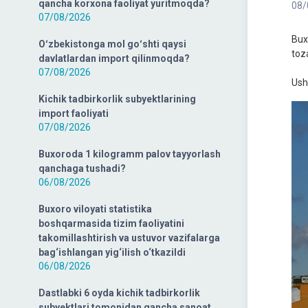
qancha korxona faoliyat yuritmoqda?
08/
07/08/2026
Bux
Oʻzbekistonga mol goʻshti qaysi
toz
davlatlardan import qilinmoqda?
07/08/2026
Ush
Kichik tadbirkorlik subyektlarining
import faoliyati
07/08/2026
Buxoroda 1 kilogramm palov tayyorlash
qanchaga tushadi?
06/08/2026
Buxoro viloyati statistika
boshqarmasida tizim faoliyatini
takomillashtirish va ustuvor vazifalarga
bag‘ishlangan yig‘ilish o‘tkazildi
06/08/2026
Dastlabki 6 oyda kichik tadbirkorlik
subyektlari tomonidan qancha sanoat