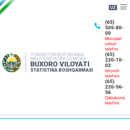
UZ
BOSHQARMA HAQIDA
(65)
505-80-
OCHIQ MA'LUMOTLAR
00
Murojaat
NASHRLAR
uchun
INTERAKTIV XIZMATLAR
telefon
(65)
O‘ZBEKISTON RESPUBLIKASI
MILLIY STATISTIKA QO‘MITASI
MATBUOT XIZMATI
220-10-
BUXORO VILOYATI
02
MUROJAATLAR
STATISTIKA BOSHQARMASI
Ishonch
telefoni
KONTAKTLAR
(65)
220-56-
56
Qabulxona
telefoni