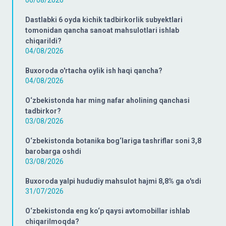
06/08/2026
Dastlabki 6 oyda kichik tadbirkorlik subyektlari
tomonidan qancha sanoat mahsulotlari ishlab
chiqarildi?
04/08/2026
Buxoroda o'rtacha oylik ish haqi qancha?
04/08/2026
O‘zbekistonda har ming nafar aholining qanchasi
tadbirkor?
03/08/2026
O‘zbekistonda botanika bog‘lariga tashriflar soni 3,8
barobarga oshdi
03/08/2026
Buxoroda yalpi hududiy mahsulot hajmi 8,8% ga o'sdi
31/07/2026
O‘zbekistonda eng ko‘p qaysi avtomobillar ishlab
chiqarilmoqda?