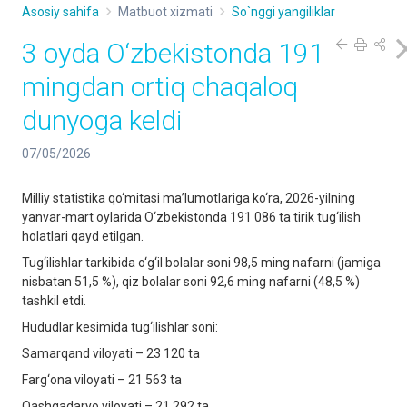
Asosiy sahifa
Matbuot xizmati
So`nggi yangiliklar
3 oyda O‘zbekistonda 191
mingdan ortiq chaqaloq
dunyoga keldi
07/05/2026
Milliy statistika qo‘mitasi ma’lumotlariga ko‘ra, 2026-yilning
yanvar-mart oylarida O‘zbekistonda 191 086 ta tirik tug‘ilish
holatlari qayd etilgan.
Tug‘ilishlar tarkibida o‘g‘il bolalar soni 98,5 ming nafarni (jamiga
nisbatan 51,5 %), qiz bolalar soni 92,6 ming nafarni (48,5 %)
tashkil etdi.
Hududlar kesimida tug‘ilishlar soni:
Samarqand viloyati – 23 120 ta
Farg‘ona viloyati – 21 563 ta
Qashqadaryo viloyati – 21 292 ta