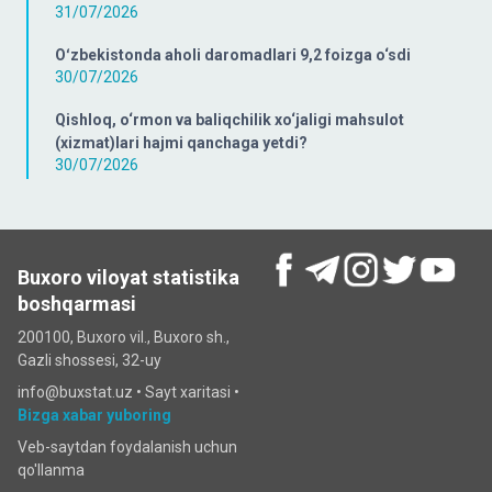
31/07/2026
Oʻzbekistonda aholi daromadlari 9,2 foizga o‘sdi
30/07/2026
Qishloq, o‘rmon va baliqchilik xo‘jaligi mahsulot
(xizmat)lari hajmi qanchaga yetdi?
30/07/2026
Buxoro viloyat statistika
boshqarmasi
200100, Buxoro vil., Buxoro sh.,
Gazli shossesi, 32-uy
info@buxstat.uz •
Sayt xaritasi
•
Bizga xabar yuboring
Veb-saytdan foydalanish uchun
qo'llanma