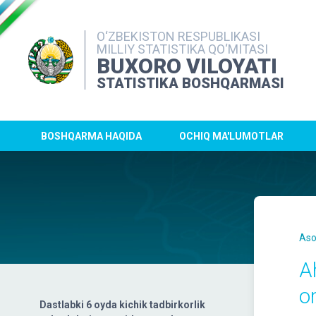
O‘ZBEKISTON RESPUBLIKASI
MILLIY STATISTIKA QO‘MITASI
BUXORO VILOYATI
STATISTIKA BOSHQARMASI
BOSHQARMA HAQIDA
OCHIQ MA'LUMOTLAR
Aso
A
o
Dastlabki 6 oyda kichik tadbirkorlik