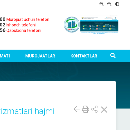
-00
Murojaat uchun telefon
-02
Ishonch telefoni
-56
Qabulxona telefoni
MATI
MUROJAATLAR
KONTAKTLAR
xizmatlari hajmi