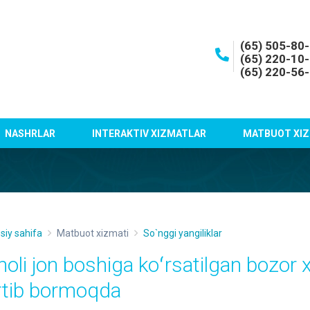
(65) 505-80
(65) 220-10
(65) 220-56
NASHRLAR
INTERAKTIV XIZMATLAR
MATBUOT XIZ
siy sahifa
Matbuot xizmati
So`nggi yangiliklar
holi jon boshiga koʻrsatilgan bozor 
rtib bormoqda