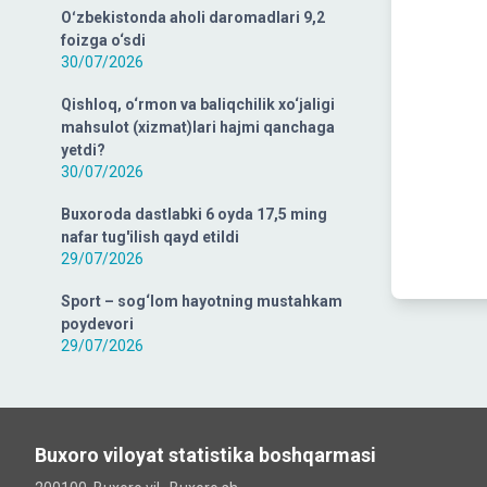
Oʻzbekistonda aholi daromadlari 9,2
foizga o‘sdi
30/07/2026
Qishloq, o‘rmon va baliqchilik xo‘jaligi
mahsulot (xizmat)lari hajmi qanchaga
yetdi?
30/07/2026
Buxoroda dastlabki 6 oyda 17,5 ming
nafar tug'ilish qayd etildi
29/07/2026
Sport – sog‘lom hayotning mustahkam
poydevori
29/07/2026
Buxoro viloyat statistika boshqarmasi