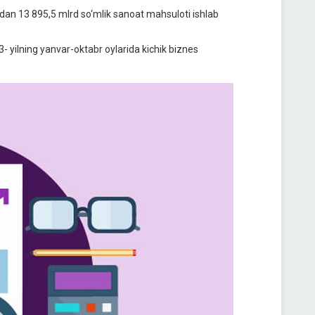
idan 13 895,5 mlrd so‘mlik sanoat mahsuloti ishlab
- yilning yanvar-oktabr oylarida kichik biznes