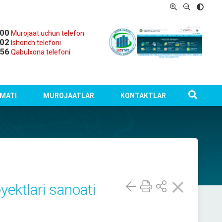
-00
Murojaat uchun telefon
-02
Ishonch telefoni
-56
Qabulxona telefoni
MATI
MUROJAATLAR
KONTAKTLAR
yektlari sanoati