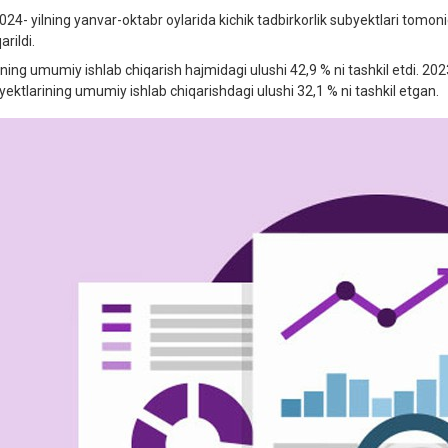
4- yilning yanvar-oktabr oylarida kichik tadbirkorlik subyektlari tomon
arildi.
ng umumiy ishlab chiqarish hajmidagi ulushi 42,9 % ni tashkil etdi. 2023
yektlarining umumiy ishlab chiqarishdagi ulushi 32,1 % ni tashkil etgan.