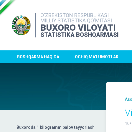
O‘ZBEKISTON RESPUBLIKASI
MILLIY STATISTIKA QO‘MITASI
BUXORO VILOYATI
STATISTIKA BOSHQARMASI
BOSHQARMA HAQIDA
OCHIQ MA'LUMOTLAR
Aso
V
10/
Buxoroda 1 kilogramm palov tayyorlash