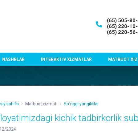
(65) 505-80
(65) 220-10
(65) 220-56
NASHRLAR
INTERAKTIV XIZMATLAR
MATBUOT XIZ
siy sahifa
Matbuot xizmati
So`nggi yangiliklar
iloyatimizdagi kichik tadbirkorlik sub
12/2024