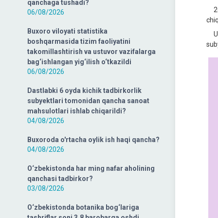
qanchaga tushadi?
202
06/08/2026
chiq
Buxoro viloyati statistika
Uni
boshqarmasida tizim faoliyatini
sub
takomillashtirish va ustuvor vazifalarga
bag‘ishlangan yig‘ilish o‘tkazildi
06/08/2026
Dastlabki 6 oyda kichik tadbirkorlik
subyektlari tomonidan qancha sanoat
mahsulotlari ishlab chiqarildi?
04/08/2026
Buxoroda o'rtacha oylik ish haqi qancha?
04/08/2026
O‘zbekistonda har ming nafar aholining
qanchasi tadbirkor?
03/08/2026
O‘zbekistonda botanika bog‘lariga
tashriflar soni 3,8 barobarga oshdi