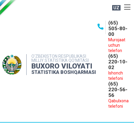
UZ
BOSHQARMA HAQIDA
(65)
505-80-
OCHIQ MA'LUMOTLAR
00
Murojaat
NASHRLAR
uchun
INTERAKTIV XIZMATLAR
telefon
(65)
O‘ZBEKISTON RESPUBLIKASI
MILLIY STATISTIKA QO‘MITASI
MATBUOT XIZMATI
220-10-
BUXORO VILOYATI
02
MUROJAATLAR
STATISTIKA BOSHQARMASI
Ishonch
telefoni
KONTAKTLAR
(65)
220-56-
56
Qabulxona
telefoni