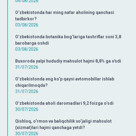
04/08/2026
O‘zbekistonda har ming nafar aholining qanchasi
tadbirkor?
03/08/2026
O‘zbekistonda botanika bog‘lariga tashriflar soni 3,8
barobarga oshdi
03/08/2026
Buxoroda yalpi hududiy mahsulot hajmi 8,8% ga o'sdi
31/07/2026
O‘zbekistonda eng ko‘p qaysi avtomobillar ishlab
chiqarilmoqda?
31/07/2026
Oʻzbekistonda aholi daromadlari 9,2 foizga o‘sdi
30/07/2026
Qishloq, o‘rmon va baliqchilik xo‘jaligi mahsulot
(xizmat)lari hajmi qanchaga yetdi?
30/07/2026