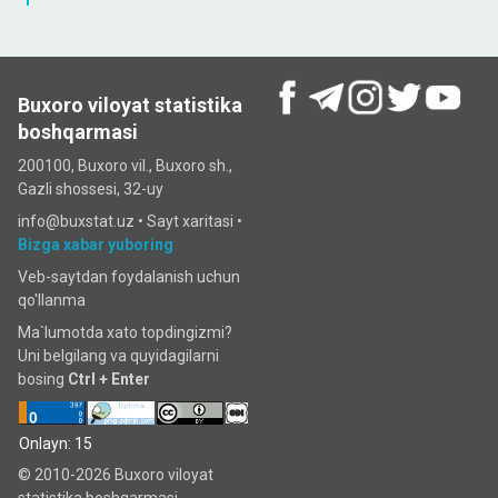
Buxoro viloyat statistika
boshqarmasi
200100, Buxoro vil., Buxoro sh.,
Gazli shossesi, 32-uy
info@buxstat.uz •
Sayt xaritasi
•
Bizga xabar yuboring
Veb-saytdan foydalanish uchun
qo'llanma
Ma`lumotda xato topdingizmi?
Uni belgilang va quyidagilarni
bosing
Ctrl + Enter
Onlayn: 15
© 2010-2026 Buxoro viloyat