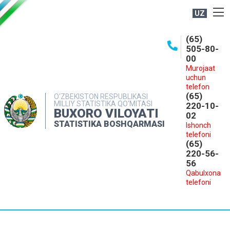
UZ
BOSHQARMA HAQIDA
(65)
505-80-
OCHIQ MA'LUMOTLAR
00
Murojaat
NASHRLAR
uchun
INTERAKTIV XIZMATLAR
telefon
(65)
O‘ZBEKISTON RESPUBLIKASI
MILLIY STATISTIKA QO‘MITASI
MATBUOT XIZMATI
220-10-
BUXORO VILOYATI
02
MUROJAATLAR
STATISTIKA BOSHQARMASI
Ishonch
telefoni
KONTAKTLAR
(65)
220-56-
56
Qabulxona
telefoni