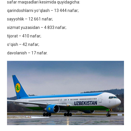
safar maqsadlari kesimida quyidagicha:
qarindoshlarni yoʻqlash – 13 444 nafar;
sayyohlik – 12 661 nafar;
xizmat yuzasidan – 4 833 nafar;
tijorat – 410 nafar;
oʻqish – 42 nafar;
davolanish – 17 nafar.