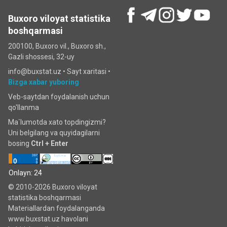
Buxoro viloyat statistika
boshqarmasi
200100, Buxoro vil., Buxoro sh.,
Gazli shossesi, 32-uy
info@buxstat.uz •
Sayt xaritasi
•
Bizga xabar yuboring
Veb-saytdan foydalanish uchun
qo'llanma
Ma`lumotda xato topdingizmi?
Uni belgilang va quyidagilarni
bosing
Ctrl + Enter
Onlayn: 24
© 2010-2026 Buxoro viloyat
statistika boshqarmasi
Materiallardan foydalanganda
www.buxstat.uz havolani