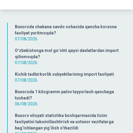
Buxoroda chakana savdo sohasida qancha korxona
faoliyat yuritmoqda?
07/08/2026
Oʻzbekistonga mol goʻshti qaysi davlatlardan import
qilinmoqda?
07/08/2026
Kichik tadbirkorlik subyektlarining import faoliyati
07/08/2026
Buxoroda 1 kilogramm palov tayyorlash qanchaga
tushadi?
06/08/2026
Buxoro viloyati statistika boshqarmasida tizim
faoliyatini takomillashtirish va ustuvor vazifalarga
bag‘ishlangan yig‘ilish o‘tkazildi