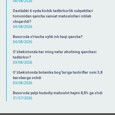
06/08/2026
Dastlabki 6 oyda kichik tadbirkorlik subyektlari
tomonidan qancha sanoat mahsulotlari ishlab
chiqarildi?
04/08/2026
Buxoroda o'rtacha oylik ish haqi qancha?
04/08/2026
O‘zbekistonda har ming nafar aholining qanchasi
tadbirkor?
03/08/2026
O‘zbekistonda botanika bog‘lariga tashriflar soni 3,8
barobarga oshdi
03/08/2026
Buxoroda yalpi hududiy mahsulot hajmi 8,8% ga o'sdi
31/07/2026